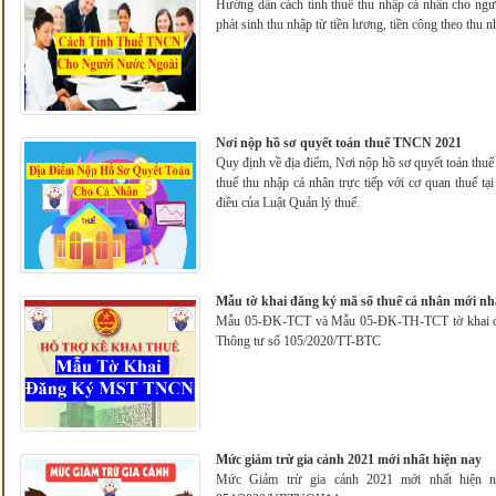
Hướng dẫn cách tính thuế thu nhập cá nhân cho ngườ
phát sinh thu nhập từ tiền lương, tiền công theo thu
Nơi nộp hồ sơ quyết toán thuế TNCN 2021
Quy định về địa điểm, Nơi nộp hồ sơ quyết toán thu
thuế thu nhập cá nhân trực tiếp với cơ quan thuế t
điều của Luật Quản lý thuế.
Mẫu tờ khai đăng ký mã số thuế cá nhân mới n
Mẫu 05-ĐK-TCT và Mẫu 05-ĐK-TH-TCT tờ khai đă
Thông tư số 105/2020/TT-BTC
Mức giảm trừ gia cảnh 2021 mới nhất hiện nay
Mức Giảm trừ gia cảnh 2021 mới nhất hiện n