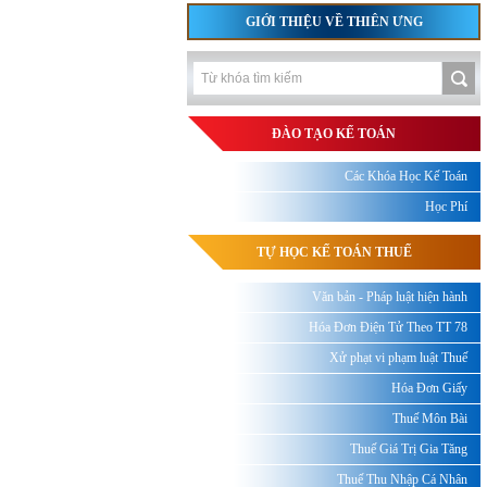
GIỚI THIỆU VỀ THIÊN ƯNG
ĐÀO TẠO KẾ TOÁN
Các Khóa Học Kế Toán
Học Phí
TỰ HỌC KẾ TOÁN THUẾ
Văn bản - Pháp luật hiện hành
Hóa Đơn Điện Tử Theo TT 78
Xử phạt vi phạm luật Thuế
Hóa Đơn Giấy
Thuế Môn Bài
Thuế Giá Trị Gia Tăng
Thuế Thu Nhập Cá Nhân