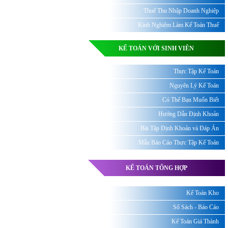
Thuế Thu Nhập Doanh Nghiệp
Kinh Nghiệm Làm Kế Toán Thuế
KẾ TOÁN VỚI SINH VIÊN
Thực Tập Kế Toán
Nguyên Lý Kế Toán
Có Thể Bạn Muốn Biết
Hướng Dẫn Định Khoản
Bài Tập Định Khoản và Đáp Án
Mẫu Báo Cáo Thực Tập Kế Toán
KẾ TOÁN TỔNG HỢP
Kế Toán Kho
Sổ Sách - Báo Cáo
Kế Toán Giá Thành