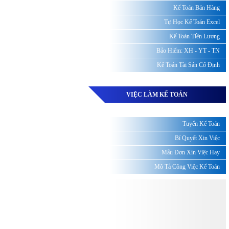
Kế Toán Bán Hàng
Tự Học Kế Toán Excel
Kế Toán Tiền Lương
Bảo Hiểm: XH - YT - TN
Kế Toán Tài Sản Cố Định
VIỆC LÀM KẾ TOÁN
Tuyển Kế Toán
Bí Quyết Xin Việc
Mẫu Đơn Xin Việc Hay
Mô Tả Công Việc Kế Toán