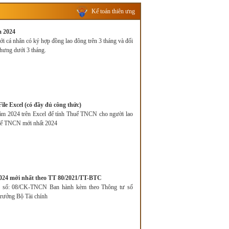
Kế toán thiên ưng
m 2024
với cá nhân có ký hợp đồng lao đông trên 3 tháng và đối
hưng dưới 3 tháng.
e Excel (có đầy đủ công thức)
năm 2024 trên Excel để tính Thuế TNCN cho người lao
thuế TNCN mới nhất 2024
24 mới nhất theo TT 80/2021/TT-BTC
u số: 08/CK-TNCN Ban hành kèm theo Thông tư số
rưởng Bộ Tài chính