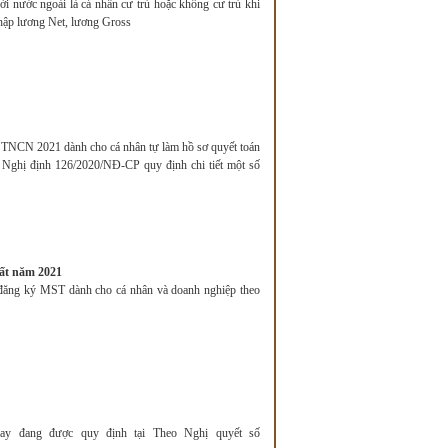
i nước ngoài là cá nhân cư trú hoặc không cư trú khi
 nhập lương Net, lương Gross
ế TNCN 2021 dành cho cá nhân tự làm hồ sơ quyết toán
ại Nghị định 126/2020/NĐ-CP quy định chi tiết một số
hất năm 2021
ng ký MST dành cho cá nhân và doanh nghiệp theo
ay đang được quy định tại Theo Nghị quyết số