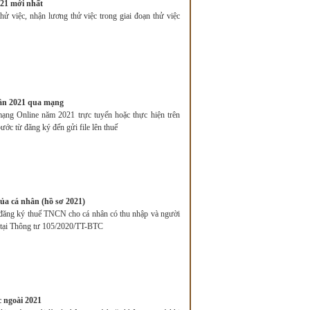
021 mới nhất
ử việc, nhận lương thử việc trong giai đoạn thử việc
ân 2021 qua mạng
g Online năm 2021 trực tuyến hoặc thực hiện trên
ớc từ đăng ký đến gửi file lên thuế
ủa cá nhân (hồ sơ 2021)
n đăng ký thuế TNCN cho cá nhân có thu nhập và người
 tại Thông tư 105/2020/TT-BTC
 ngoài 2021