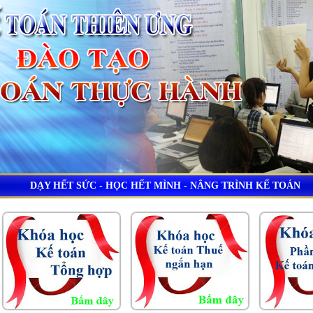
DẠY HẾT SỨC - HỌC HẾT MÌNH - NÂNG TRÌNH KẾ TOÁN