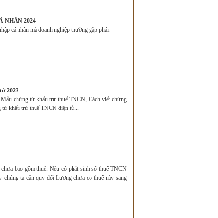
Á NHÂN 2024
nhập cá nhân mà doanh nghiệp thường gặp phải.
tử 2023
: Mẫu chứng từ khấu trừ thuế TNCN, Cách viết chứng
 từ khấu trừ thuế TNCN điện tử...
 chưa bao gồm thuế. Nếu có phát sinh số thuế TNCN
ấy chúng ta cần quy đổi Lương chưa có thuế này sang