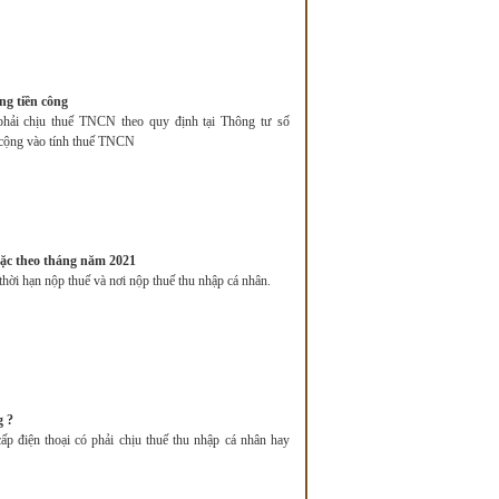
ng tiền công
 phải chịu thuế TNCN theo quy định tại Thông tư số
cộng vào tính thuế TNCN
oặc theo tháng năm 2021
thời hạn nộp thuế và nơi nộp thuế thu nhập cá nhân.
g ?
ấp điện thoại có phải chịu thuế thu nhập cá nhân hay