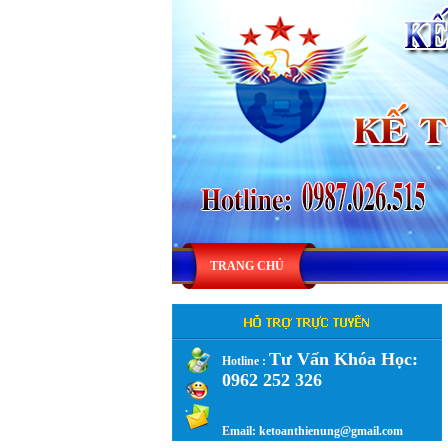
TRANG CHỦ
Tư Vấn Khóa Học:
Hotline :
0962 252 326
.
Email: ketoanthienung@gmail.com