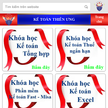
Trang
KẾ TOÁN THIÊN ƯNG
chủ