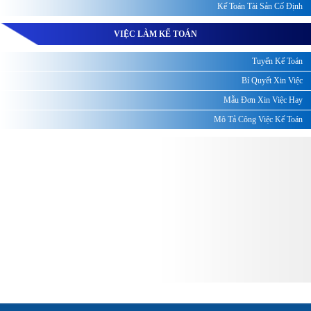
Kế Toán Tài Sản Cố Định
VIỆC LÀM KẾ TOÁN
Tuyển Kế Toán
Bí Quyết Xin Việc
Mẫu Đơn Xin Việc Hay
Mô Tả Công Việc Kế Toán