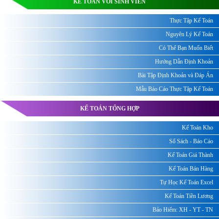
KẾ TOÁN VỚI SINH VIÊN
Thực Tập Kế Toán
Nguyên Lý Kế Toán
Có Thể Bạn Muốn Biết
Hướng Dẫn Định Khoản
Bài Tập Định Khoản và Đáp Án
Mẫu Báo Cáo Thực Tập Kế Toán
KẾ TOÁN TỔNG HỢP
Kế Toán Kho
Sổ Sách - Báo Cáo
Kế Toán Giá Thành
Kế Toán Bán Hàng
Tự Học Kế Toán Excel
Kế Toán Tiền Lương
Bảo Hiểm: XH - YT - TN