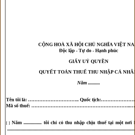
CỘNG HOÀ XÃ HỘI CHỦ NGHĨA VIỆT N
Độc lập - Tự do - Hạnh phúc
GIẤY UỶ QUYỀN
QUYẾT TOÁN THUẾ THU NHẬP CÁ NHÂ
Năm
..........
Tên tôi là: ………………………….. Quốc tịch:…………………
Mã số thuế: ……………………………………………………..…
Năm ............... tôi chỉ có thu nhập chịu thuế tại một nơi
[ ]
........................................................................................................