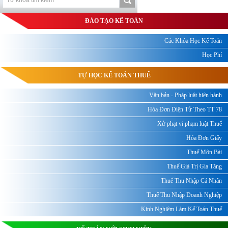
ĐÀO TẠO KẾ TOÁN
Các Khóa Học Kế Toán
Học Phí
TỰ HỌC KẾ TOÁN THUẾ
Văn bản - Pháp luật hiện hành
Hóa Đơn Điện Tử Theo TT 78
Xử phạt vi phạm luật Thuế
Hóa Đơn Giấy
Thuế Môn Bài
Thuế Giá Trị Gia Tăng
Thuế Thu Nhập Cá Nhân
Thuế Thu Nhập Doanh Nghiệp
Kinh Nghiệm Làm Kế Toán Thuế