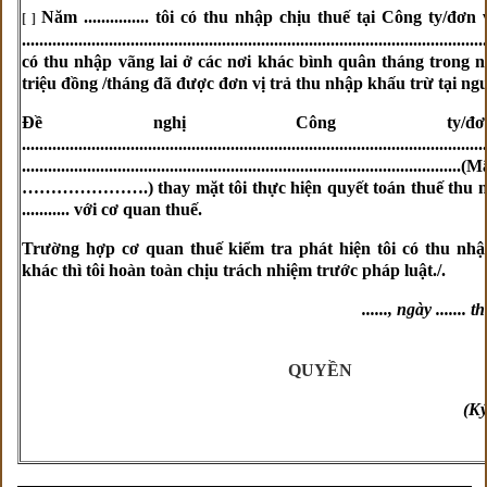
Năm ............... tôi có thu nhập chịu thuế tại Công t
[ ]
.........................................................................................................
có thu nhập vãng lai ở các nơi khác bình quân tháng trong
triệu đồng /tháng đã được đơn vị trả thu nhập khấu trừ tại ng
Đề nghị Công ty/đ
...........................................................................................................
........................................................................................
………………….) thay mặt tôi thực hiện quyết toán thuế thu 
........... với cơ quan thuế.
Trường hợp cơ quan thuế kiểm tra phát hiện tôi có thu nhậ
khác thì tôi hoàn toàn chịu trách nhiệm trước pháp luật./.
......, ngày ....... t
NGƯỜI 
QUYỀN
(Ký