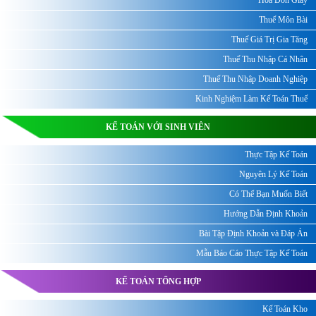
Hóa Đơn Giấy
Thuế Môn Bài
Thuế Giá Trị Gia Tăng
Thuế Thu Nhập Cá Nhân
Thuế Thu Nhập Doanh Nghiệp
Kinh Nghiệm Làm Kế Toán Thuế
KẾ TOÁN VỚI SINH VIÊN
Thực Tập Kế Toán
Nguyên Lý Kế Toán
Có Thể Bạn Muốn Biết
Hướng Dẫn Định Khoản
Bài Tập Định Khoản và Đáp Án
Mẫu Báo Cáo Thực Tập Kế Toán
KẾ TOÁN TỔNG HỢP
Kế Toán Kho