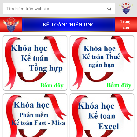
Trang
KẾ TOÁN THIÊN ƯNG
chủ