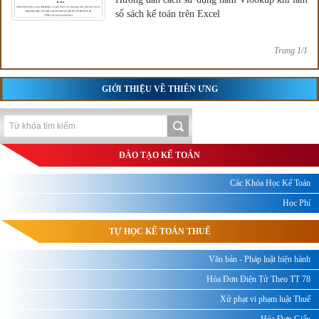
sổ sách kế toán trên Excel
Trang 1/1
GIỚI THIỆU VỀ THIÊN ƯNG
ĐÀO TẠO KẾ TOÁN
Các Khóa Học Kế Toán
Học Phí
TỰ HỌC KẾ TOÁN THUẾ
Văn bản - Pháp luật hiện hành
Hóa Đơn Điện Tử Theo TT 78
Xử phạt vi phạm luật Thuế