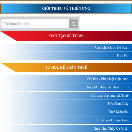
GIỚI THIỆU VỀ THIÊN ƯNG
ĐÀO TẠO KẾ TOÁN
Các Khóa Học Kế Toán
Học Phí
TỰ HỌC KẾ TOÁN THUẾ
Văn bản - Pháp luật hiện hành
Hóa Đơn Điện Tử Theo TT 78
Xử phạt vi phạm luật Thuế
Hóa Đơn Giấy
Thuế Môn Bài
Thuế Giá Trị Gia Tăng
Thuế Thu Nhập Cá Nhân