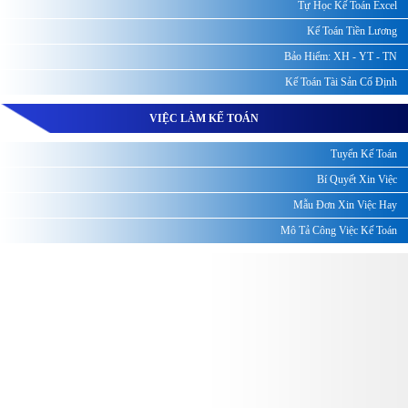
Tự Học Kế Toán Excel
Kế Toán Tiền Lương
Bảo Hiểm: XH - YT - TN
Kế Toán Tài Sản Cố Định
VIỆC LÀM KẾ TOÁN
Tuyển Kế Toán
Bí Quyết Xin Việc
Mẫu Đơn Xin Việc Hay
Mô Tả Công Việc Kế Toán