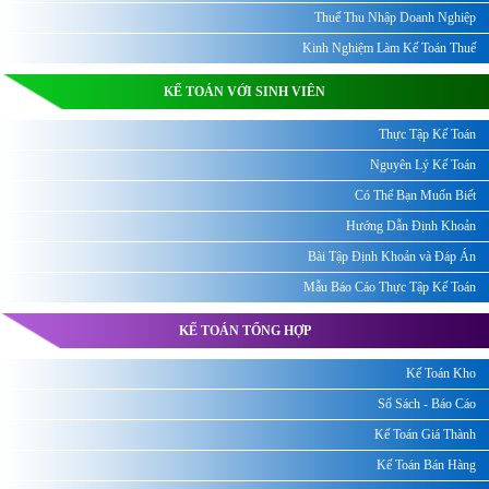
Thuế Thu Nhập Doanh Nghiệp
Kinh Nghiệm Làm Kế Toán Thuế
KẾ TOÁN VỚI SINH VIÊN
Thực Tập Kế Toán
Nguyên Lý Kế Toán
Có Thể Bạn Muốn Biết
Hướng Dẫn Định Khoản
Bài Tập Định Khoản và Đáp Án
Mẫu Báo Cáo Thực Tập Kế Toán
KẾ TOÁN TỔNG HỢP
Kế Toán Kho
Sổ Sách - Báo Cáo
Kế Toán Giá Thành
Kế Toán Bán Hàng