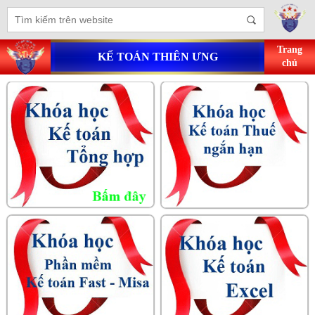
Trang
KẾ TOÁN THIÊN ƯNG
chủ