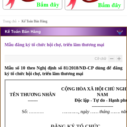
Trang chủ
Kế Toán Bán Hàng
Kế Toán Bán Hàng
Mẫu đăng ký tổ chức hội chợ, triển lãm thương mại
Cỡ chữ
Mẫu số 10 theo Nghị định số 81/2018/NĐ-CP dùng để đăng
ký tổ chức hội chợ, triển lãm thương mại
CỘNG HÒA XÃ HỘI CHỦ NGHĨ
TÊN THƯƠNG NHÂN
NAM
-------
Độc lập - Tự do - Hạnh ph
---------------
Số: ……….
…………, ngày …… tháng ……. n
ĐĂNG KÝ TỔ CHỨC