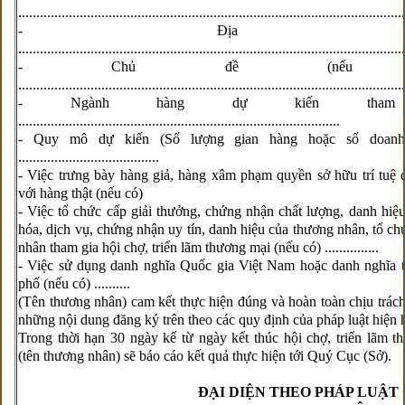
...........................................................................................................
- Địa điể
...........................................................................................................
- Chủ đề (nếu c
...........................................................................................................
- Ngành hàng dự kiến tham 
.........................................................................................
- Quy mô dự kiến (Số lượng gian hàng hoặc số doanh 
.......................................
- Việc trưng bày hàng giả, hàng xâm phạm quyền sở hữu trí tuệ 
với hàng thật (nếu có)
- Việc tổ chức cấp giải thưởng, chứng nhận chất lượng, danh hiệ
hóa, dịch vụ, chứng nhận uy tín, danh hiệu của thương nhân, tổ ch
nhân tham gia hội chợ, triển lãm thương mại (nếu có) ...............
- Việc sử dụng danh nghĩa Quốc gia Việt Nam hoặc danh nghĩa t
phố (nếu có) ..........
(Tên thương nhân) cam kết thực hiện đúng và hoàn toàn chịu trác
những nội dung đăng ký trên theo các quy định của pháp luật hiện 
Trong thời hạn 30 ngày kể từ ngày kết thúc hội chợ, triển lãm t
(tên thương nhân) sẽ báo cáo kết quả thực hiện tới Quý Cục (Sở).
ĐẠI DIỆN THEO PHÁP LUẬT