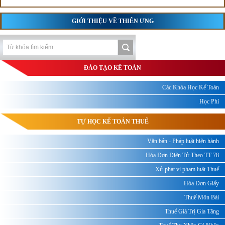
GIỚI THIỆU VỀ THIÊN ƯNG
ĐÀO TẠO KẾ TOÁN
Các Khóa Học Kế Toán
Học Phí
TỰ HỌC KẾ TOÁN THUẾ
Văn bản - Pháp luật hiện hành
Hóa Đơn Điện Tử Theo TT 78
Xử phạt vi phạm luật Thuế
Hóa Đơn Giấy
Thuế Môn Bài
Thuế Giá Trị Gia Tăng