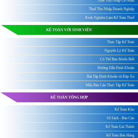
Thuế Thu Nhập Cá Nhân
Thuế Thu Nhập Doanh Nghiệp
Kinh Nghiệm Làm Kế Toán Thuế
KẾ TOÁN VỚI SINH VIÊN
Thực Tập Kế Toán
Nguyên Lý Kế Toán
Có Thể Bạn Muốn Biết
Hướng Dẫn Định Khoản
Bài Tập Định Khoản và Đáp Án
Mẫu Báo Cáo Thực Tập Kế Toán
KẾ TOÁN TỔNG HỢP
Kế Toán Kho
Sổ Sách - Báo Cáo
Kế Toán Giá Thành
Kế Toán Bán Hàng