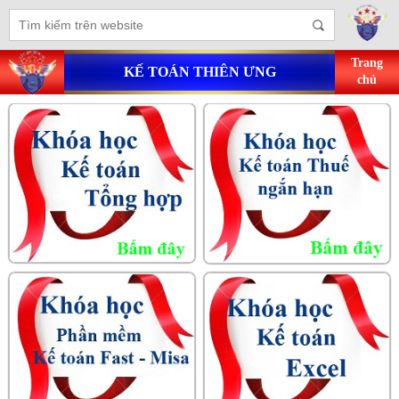
Trang
KẾ TOÁN THIÊN ƯNG
chủ