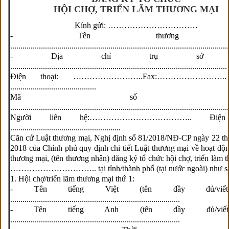
HỘI CHỢ, TRIỂN LÃM THƯƠNG MẠI
Kính gửi: ……………………………
- Tên thương nh
...........................................................................................................
- Địa chỉ trụ sở chí
..........................................................................................................
Điện thoại: ……………………..Fax:…………………….. 
..........................................
Mã số thu
...........................................................................................................
Người liên hệ:……………………………….. Điện 
......................................................
Căn cứ Luật thương mại, Nghị định số 81/2018/NĐ-CP ngày 22 t
2018 của Chính phủ quy định chi tiết Luật thương mại về hoạt độn
thương mại, (tên thương nhân) đăng ký tổ chức hội chợ, triển lãm 
………………………….. tại tỉnh/thành phố (tại nước ngoài) như s
1. Hội chợ/triển lãm thương mại thứ 1:
- Tên tiếng Việt (tên đầy đủ/viết
...................................................................................
- Tên tiếng Anh (tên đầy đủ/viết 
...................................................................................