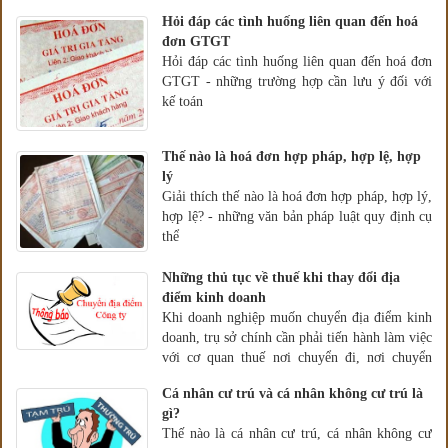
Hỏi đáp các tình huống liên quan đến hoá
đơn GTGT
Hỏi đáp các tình huống liên quan đến hoá đơn
GTGT - những trường hợp cần lưu ý đối với
kế toán
Thế nào là hoá đơn hợp pháp, hợp lệ, hợp
lý
Giải thích thế nào là hoá đơn hợp pháp, hợp lý,
hợp lệ? - những văn bản pháp luật quy định cụ
thể
Những thủ tục về thuế khi thay đổi địa
điểm kinh doanh
Khi doanh nghiệp muốn chuyển địa điểm kinh
doanh, trụ sở chính cần phải tiến hành làm việc
với cơ quan thuế nơi chuyển đi, nơi chuyển
đến. Vậy những công việc, thủ tục doanh
Cá nhân cư trú và cá nhân không cư trú là
nghiệp cần phải làm là gì?
gì?
Thế nào là cá nhân cư trú, cá nhân không cư