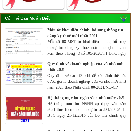
Có Thể Bạn Muốn Biết
Mẫu tờ khai điều chỉnh, bổ sung thông tin
đăng ký thuế mới nhất 2021
Mẫu số 08-MST tờ khai điều chỉnh, bổ sung
thông tin đăng ký thuế mới nhất (Ban hành
kèm theo Thông tư số 105/2020/TT-BTC ngày
03/12/2020 của Bộ Tài chính, có có hiệu lực
Quy định về doanh nghiệp vừa và nhỏ mới
thi hành từ 17/01/2021.)
nhất 2021
Quy định về các tiêu chí để xác định thế nào
được gọi là doanh nghiệp vừa và nhỏ mới nhất
năm 2021 theo Nghị định 80/2021/NĐ-CP
Hệ thống mục lục ngân sách nhà nước 2021
Hệ thống mục lục NSNN áp dụng vào năm
2021 thực hiện theo Thông tư số 324/2016/TT-
BTC ngày 21/12/2016 của Bộ Tài chính quy
định Hệ thống mục lục ngân sách nhà nước