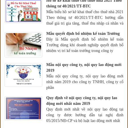
Hồ sơ kê khai thuế cho thuê nhà 2021 Theo
thông tư 40/2021/TT-BTC
Mẫu biểu hồ sơ kê khai thuế cho thuê nhà 2021
Theo thông tư 40/2021/TT-BTC hướng dẫn
thuế giá trị gia tăng, thuế thu nhập cá nhân và
quản lý thuế đối với hộ kinh doanh, cá nhân
Mẫu quyết định bổ nhiệm kế toán Trưởng
kinh doanh.
Đây là Mẫu quyết định bổ nhiệm kế toán
Trưởng dùng khi doanh nghiệp quyết định bổ
nhiệm vị trí kế toán trưởng trong công ty
Mẫu nội quy công ty, nội quy lao động mới
2019
Mẫu nội quy công ty, nội quy lao động mới
nhất năm 2019 cho công ty TNHH, công ty cổ
phần
Quy định về nội quy công ty, nội quy lao
động mới nhất năm 2019
Quy định mới nhất về nội quy lao động tại
công ty được hướng dẫn tại nghị định
05/2015/NĐ-CP và bộ luật lao động mới nhất