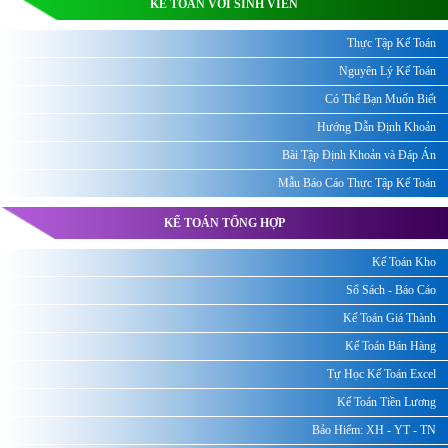
KẾ TOÁN VỚI SINH VIÊN
Thực Tập Kế Toán
Nguyên Lý Kế Toán
Có Thể Bạn Muốn Biết
Hướng Dẫn Định Khoản
Bài Tập Định Khoản và Đáp Án
Mẫu Báo Cáo Thực Tập Kế Toán
KẾ TOÁN TỔNG HỢP
Kế Toán Kho
Sổ Sách - Báo Cáo
Kế Toán Giá Thành
Kế Toán Bán Hàng
Tự Học Kế Toán Excel
Kế Toán Tiền Lương
Bảo Hiểm: XH - YT - TN