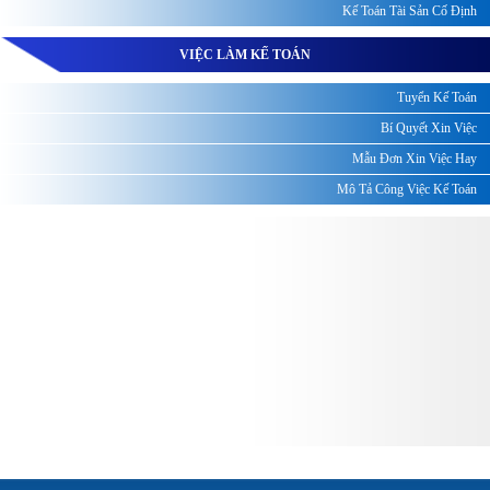
Kế Toán Tài Sản Cố Định
VIỆC LÀM KẾ TOÁN
Tuyển Kế Toán
Bí Quyết Xin Việc
Mẫu Đơn Xin Việc Hay
Mô Tả Công Việc Kế Toán