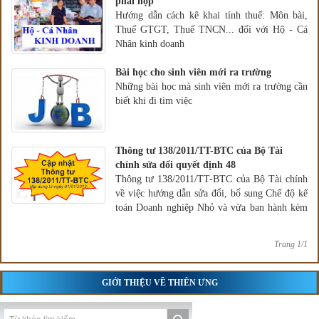
phải nộp
Hướng dẫn cách kê khai tính thuế: Môn bài,
Thuế GTGT, Thuế TNCN... đối với Hộ - Cá
Nhân kinh doanh
Bài học cho sinh viên mới ra trường
Những bài học mà sinh viên mới ra trường cần
biết khi đi tìm việc
Thông tư 138/2011/TT-BTC của Bộ Tài
chính sửa dổi quyết định 48
Thông tư 138/2011/TT-BTC của Bộ Tài chính
về việc hướng dẫn sửa đổi, bổ sung Chế độ kế
toán Doanh nghiệp Nhỏ và vừa ban hành kèm
theo Quyết định 48/2006/QĐ-BTC ngày
14/9/2006 của Bộ trưởng Bộ Tài chính
Trang 1/1
GIỚI THIỆU VỀ THIÊN ƯNG