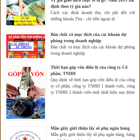
Tỷ giá giao dịch thực tế là gì? Năm 2015 xác
định theo tỷ giá nào?
Cách xác định doanh thu, chi phí đối với
những khoản Thu - chi tiền ngoại tệ.
Bản chất và mục đích của các khoản dự
phòng trong doanh nghiệp
Bản chất và mục đích của các khoản dự phòng
trong doanh nghiệp
Thời hạn góp vốn điều lệ của công ty Cổ
phần, TNHH
Quy định về thời hạn góp vốn điều lệ của công
ty cổ phần, công ty TNHH 1 thành viên, công
ty TNHH 2 thành viên mới nhất hiện nay được
quy định cụ thể trong nghị định theo luật
doanh nghiệp mới Luật 68/2014/QH13
Mẫu giấy giới thiệu lấy sổ phụ ngân hàng
Mẫu giấy giới thiệu lấy sổ phụ ngân hàng, bảng