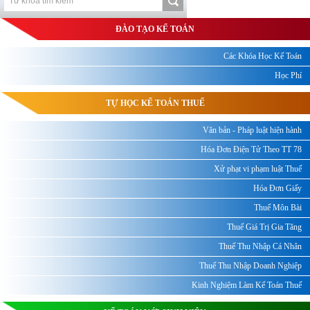
ĐÀO TẠO KẾ TOÁN
Các Khóa Học Kế Toán
Học Phí
TỰ HỌC KẾ TOÁN THUẾ
Văn bản - Pháp luật hiện hành
Hóa Đơn Điện Tử Theo TT 78
Xử phạt vi phạm luật Thuế
Hóa Đơn Giấy
Thuế Môn Bài
Thuế Giá Trị Gia Tăng
Thuế Thu Nhập Cá Nhân
Thuế Thu Nhập Doanh Nghiệp
Kinh Nghiệm Làm Kế Toán Thuế