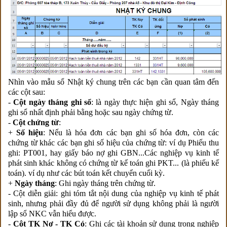
Nhìn vào mẫu sổ Nhật ký chung trên các bạn cần quan tâm đến
các cột sau:
-
Cột ngày tháng ghi sổ
: là ngày thực hiện ghi sổ, Ngày tháng
ghi sổ nhất định phải bằng hoặc sau ngày chứng từ.
-
Cột chứng từ
:
+
Số hiệu
: Nếu là hóa đơn các bạn ghi số hóa đơn, còn các
chứng từ khác các bạn ghi số hiệu của chứng từ: ví dụ Phiếu thu
ghi: PT001, hay giấy báo nợ ghi GBN...Các nghiệp vụ kinh tế
phát sinh khác không có chứng từ kế toán ghi PKT... (là phiếu kế
toán). ví dụ như các bút toán kết chuyển cuối kỳ.
+
Ngày tháng
: Ghi ngày tháng trên chứng từ.
- Cột diễn giải: ghi tóm tắt nội dung của nghiệp vụ kinh tế phát
sinh, nhưng phải đầy đủ để người sử dụng không phải là người
lập sổ NKC vẫn hiểu được.
-
Cột TK Nợ - TK Có
: Ghi các tài khoản sử dụng trong nghiệp