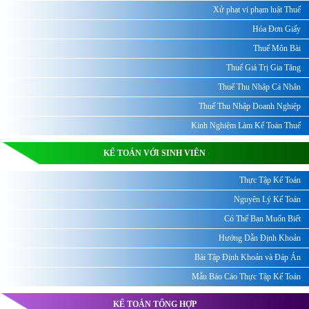
Xử phạt vi phạm luật Thuế
Hóa Đơn Giấy
Thuế Môn Bài
Thuế Giá Trị Gia Tăng
Thuế Thu Nhập Cá Nhân
Thuế Thu Nhập Doanh Nghiệp
Kinh Nghiệm Làm Kế Toán Thuế
KẾ TOÁN VỚI SINH VIÊN
Thực Tập Kế Toán
Nguyên Lý Kế Toán
Có Thể Bạn Muốn Biết
Hướng Dẫn Định Khoản
Bài Tập Định Khoản và Đáp Án
Mẫu Báo Cáo Thực Tập Kế Toán
KẾ TOÁN TỔNG HỢP