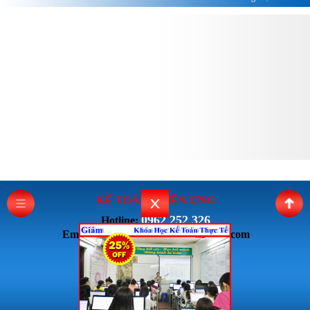
KẾ TOÁN THI
ÊN ƯNG
0962 252 326
Hotline:
Email: ketoanthienung6868@gmail.com