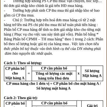
- Trường hợp không PS CP thu mua: vận chuyển, bốc xếp…
thì đơn giá nhập kho chính là giá trên HĐ mua hàng.
- Trường hợp phát sinh CP thu mua thì giá nhập kho sẽ bao
gồm cả CP thu mua.
- Chú ý: Trường hợp trên hoá đơn mua hàng có từ 2 mặt
hàng trở lên mà PS chi phí thu mua thì kế toán phải tiến hàng :
Phân bổ CP mua hàng để tính ra đơn giá nhập kho cho từng mặt
hàng ( Phục vụ cho việc sau này tính giá vốn). Phân bổ bằng
“
Bảng Phân bổ CPMH – TH mua hàng” theo 1 trong 2 cách: Phân
bổ theo số lượng hoặc giá trị của hàng mua
. Việc lựa chọn tiêu
thức phân bổ tuỳ thuộc vào tình hình cụ thể của DN nhưng phải
đảm bảo nguyên tắc nhất quán.
Cách 1: Theo số lượng:
CP cần phân bổ
CP phân bổ
Số lượng
cho
=
x
Tổng số lượng các mặt
Mặt hàng A
Mặt hàng A
hàng trên Hoá đơn
CP mua hàng cho 1 đơn vị = CP phân bổ cho mặt hàng A /
Số lượng mặt hàng A
Cách 2: Theo giá trị:
CP cần phân bổ
CP phân bổ
Giá trị