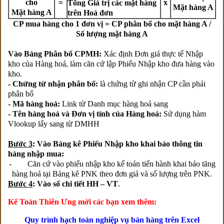
cho
=
x
Tổng Giá trị các mặt hàng
Mặt hàng A
Mặt hàng A
trên Hoá đơn
CP mua hàng cho 1 đơn vị = CP phân bổ cho mặt hàng A /
Số lượng mặt hàng A
Vào Bảng Phân bổ CPMH:
Xác định Đơn giá thực tế Nhập
kho của Hàng hoá, làm căn cứ lập Phiếu Nhập kho đưa hàng vào
kho.
- Chứng từ nhận phân bổ:
là chứng từ ghi nhận CP cần phải
phân bổ
- Mã hàng hoá:
Link từ Danh mục hàng hoá sang
- Tên hàng hoá và Đơn vị tính của Hàng hoá:
Sử dụng hàm
Vlookup lấy sang từ DMHH
Bước 3
: Vào Bảng kê Phiếu Nhập kho khai báo thông tin
hàng nhập mua:
- Căn cứ vào phiếu nhập kho kế toán tiến hành khai báo tăng
hàng hoá tại Bảng kê PNK theo đơn giá và số lượng trên PNK.
Bước 4
: Vào sổ chi tiết HH – VT
.
Kế Toán Thiên Ưng mời các bạn xem thêm:
Quy trình hạch toán nghiệp vụ bán hàng trên Excel