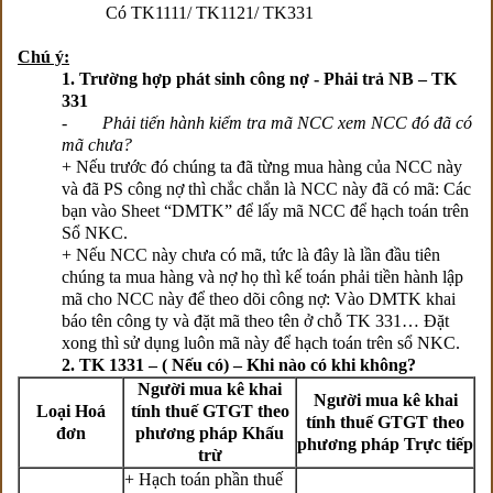
Có TK1111/ TK1121/ TK331
Chú ý:
1.
Trường hợp phát sinh công nợ - Phải trả NB – TK
331
-
Phải tiến hành kiểm tra mã NCC xem NCC đó đã có
mã chưa?
+ Nếu trước đó chúng ta đã từng mua hàng của NCC này
và đã PS công nợ thì chắc chắn là NCC này đã có mã: Các
bạn vào Sheet “DMTK” để lấy mã NCC để hạch toán trên
Sổ NKC.
+ Nếu NCC này chưa có mã, tức là đây là lần đầu tiên
chúng ta mua hàng và nợ họ thì kế toán phải tiền hành lập
mã cho NCC này để theo dõi công nợ: Vào DMTK khai
báo tên công ty và đặt mã theo tên ở chỗ TK 331… Đặt
xong thì sử dụng luôn mã này để hạch toán trên sổ NKC.
2. TK 1331 – ( Nếu có) – Khi nào có khi không?
Người mua kê khai
Người mua kê khai
Loại Hoá
tính thuế GTGT theo
tính thuế GTGT theo
đơn
phương pháp Khấu
phương pháp Trực tiếp
trừ
+ Hạch toán phần thuế