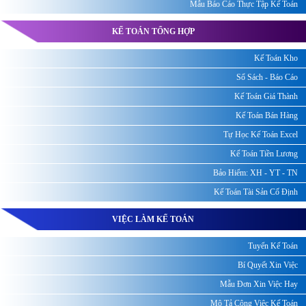
Mẫu Báo Cáo Thực Tập Kế Toán
KẾ TOÁN TỔNG HỢP
Kế Toán Kho
Sổ Sách - Báo Cáo
Kế Toán Giá Thành
Kế Toán Bán Hàng
Tự Học Kế Toán Excel
Kế Toán Tiền Lương
Bảo Hiểm: XH - YT - TN
Kế Toán Tài Sản Cố Định
VIỆC LÀM KẾ TOÁN
Tuyển Kế Toán
Bí Quyết Xin Việc
Mẫu Đơn Xin Việc Hay
Mô Tả Công Việc Kế Toán