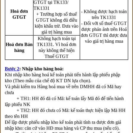
GTGT tại TK133/
TK1331
Hoá đơn
- Không được hạch toán
+ Trường hợp số thuế
GTGT
trên TK1331
GTGT không đủ điều
- Đối với số thuế GTGT
kiện khấu trừ. Đưa vào
được phản ánh trên Hoá
giá trị hàng mua
đơn GTGT thì được đưa
Không hạch toán tại
vào giá trị hàng mua
Hoá đơn Bán
TK1331. Vì hoá đơn
hàng
này không thể hiện
Thuế GTGT
Bước 2
: Nhập kho hàng hoá:
Khi nhập kho hàng hoá kế toán phải tiến hành lập phiếu phập
kho (Theo mẫu của chế độ KT DN lựa chọn).
Và phải kiểm tra Hàng hoá mua về trên DMHH đã có Mã hay
chưa
+ TH1: HH đó đã có Mã: kế toán lấy Mã đó để tiến hành
lập phiếu NK
+ TH2: HH đó chưa có Mã: kế toán thực hiện lập Mã HH
theo tên HH
Để lập được phiếu nhập kho kế toán phải tính ra được đơn giá
nhập kho: căn cứ vào HĐ mua hàng và CP thu mua (nếu có).