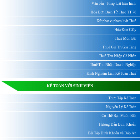
Văn bản - Pháp luật hiện hành
Hóa Đơn Điện Tử Theo TT 78
Xử phạt vi phạm luật Thuế
Hóa Đơn Giấy
Thuế Môn Bài
Thuế Giá Trị Gia Tăng
Thuế Thu Nhập Cá Nhân
Thuế Thu Nhập Doanh Nghiệp
Kinh Nghiệm Làm Kế Toán Thuế
KẾ TOÁN VỚI SINH VIÊN
Thực Tập Kế Toán
Nguyên Lý Kế Toán
Có Thể Bạn Muốn Biết
Hướng Dẫn Định Khoản
Bài Tập Định Khoản và Đáp Án