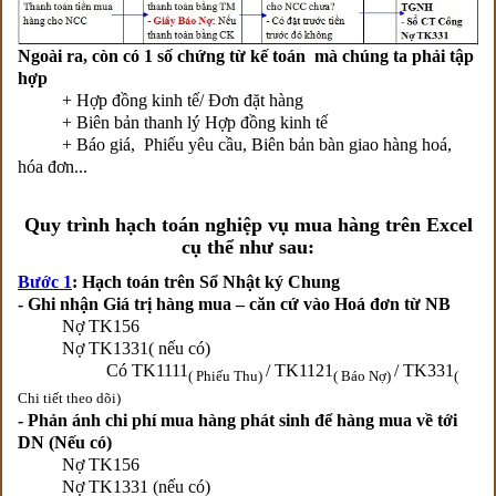
Ngoài ra, còn có 1 số chứng từ kế toán mà chúng ta phải tập
hợp
+ Hợp đồng kinh tế/ Đơn đặt hàng
+ Biên bản thanh lý Hợp đồng kinh tế
+ Báo giá, Phiếu yêu cầu, Biên bản bàn giao hàng hoá,
hóa đơn...
Quy trình hạch toán nghiệp vụ mua hàng trên Excel
cụ thể như sau:
Bước 1
: Hạch toán trên Sổ Nhật ký Chung
- Ghi nhận Giá trị hàng mua – căn cứ vào Hoá đơn từ NB
Nợ TK156
Nợ TK1331( nếu có)
Có TK1111
/ TK1121
/ TK331
( Phiếu Thu)
( Báo Nợ)
(
Chi tiết theo dõi)
- Phản ánh chi phí mua hàng phát sinh để hàng mua về tới
DN (Nếu có)
Nợ TK156
Nợ TK1331 (nếu có)