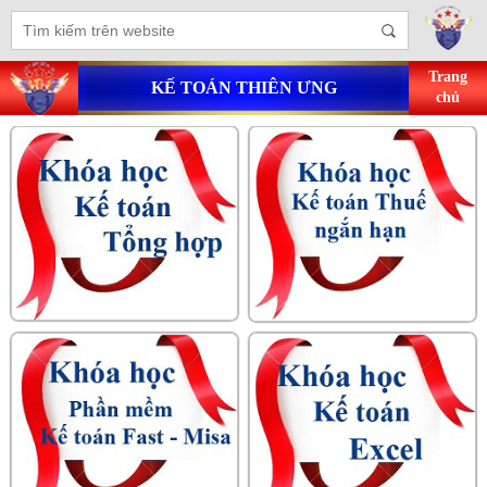
Trang
KẾ TOÁN THIÊN ƯNG
chủ