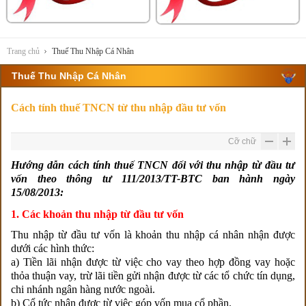
Trang chủ
Thuế Thu Nhập Cá Nhân
Thuế Thu Nhập Cá Nhân
Cách tính thuế TNCN từ thu nhập đầu tư vốn
Cỡ chữ
Hướng dẫn cách tính thuế TNCN đối với thu nhập từ đầu tư
vốn theo thông tư 111/2013/TT-BTC ban hành ngày
15/08/2013:
1. Các khoản thu nhập từ đầu tư vốn
Thu nhập từ đầu tư vốn là khoản thu nhập cá nhân nhận được
dưới các hình thức:
a) Tiền lãi nhận được từ việc cho vay theo hợp đồng vay hoặc
thỏa thuận vay, trừ lãi tiền gửi nhận được từ các tổ chức tín dụng,
chi nhánh ngân hàng nước ngoài.
b) Cổ tức nhận được từ việc góp vốn mua cổ phần.