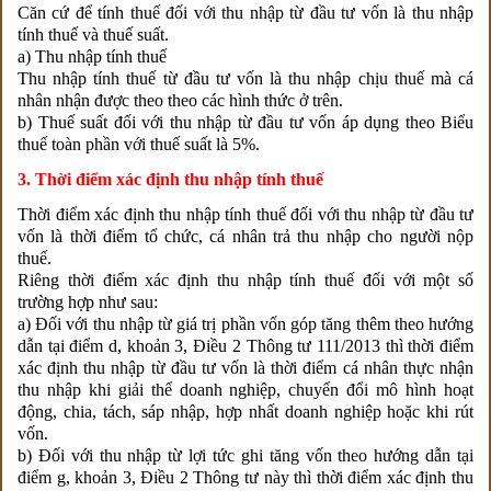
Căn cứ để tính thuế đối với thu nhập từ đầu tư vốn
là thu nhập
tính thuế và thuế suất.
a) Thu nhập tính thuế
Thu nhập tính thuế từ đầu tư vốn là thu nhập chịu thuế mà cá
nhân nhận được theo theo các hình thức ở trên.
b) Thuế suất đối với thu nhập từ đầu tư vốn áp dụng theo Biểu
thuế toàn phần với thuế suất là 5%.
3. Thời điểm xác định thu nhập tính thuế
Thời điểm xác định thu nhập tính thuế đối với thu nhập từ đầu tư
vốn là thời điểm tổ chức, cá nhân trả thu nhập cho người nộp
thuế.
Riêng thời điểm xác định thu nhập tính thuế đối với một số
trường hợp như sau:
a) Đối với thu nhập từ giá trị phần vốn góp tăng thêm theo hướng
dẫn tại điểm d, khoản 3, Điều 2 Thông tư 111/2013 thì thời điểm
xác định thu nhập từ đầu tư vốn là thời điểm cá nhân thực nhận
thu nhập khi giải thể doanh nghiệp, chuyển đổi mô hình hoạt
động, chia, tách, sáp nhập, hợp nhất doanh nghiệp hoặc khi rút
vốn.
b) Đối với thu nhập từ lợi tức ghi tăng vốn theo hướng dẫn tại
điểm g, khoản 3, Điều 2 Thông tư này thì thời điểm xác định thu