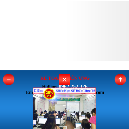
KẾ TOÁN THI
ÊN ƯNG
0962 252 326
Hotline:
Email: ketoanthienung6868@gmail.com