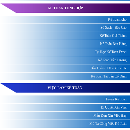
KẾ TOÁN TỔNG HỢP
Kế Toán Kho
Sổ Sách - Báo Cáo
Kế Toán Giá Thành
Kế Toán Bán Hàng
Tự Học Kế Toán Excel
Kế Toán Tiền Lương
Bảo Hiểm: XH - YT - TN
Kế Toán Tài Sản Cố Định
VIỆC LÀM KẾ TOÁN
Tuyển Kế Toán
Bí Quyết Xin Việc
Mẫu Đơn Xin Việc Hay
Mô Tả Công Việc Kế Toán