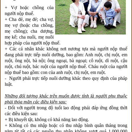
+ Vợ hoặc chồng của
người nộp thuế.
+ Cha đẻ, mẹ đẻ; cha vợ,
mẹ vợ (hoặc cha chồng,
mẹ chồng); cha dượng,
mẹ kế; cha nuôi, mẹ nuôi
hợp pháp của người nộp thuế.
+ Các cá nhân khác không nơi nương tựa mà người nộp thuế
đang phải trực tiếp nuôi dưỡng, bao gồm: Anh ruột, chị ruột, em
ruột, ông nội, bà nội; ông ngoại, bà ngoại; cô ruột, dì ruột, cậu
ruột, chú ruột, bác ruột của người nộp thuế. Cháu ruột của người
nộp thuế bao gồm: con của anh ruột, chị ruột, em ruột.
- Người phải trực tiếp nuôi dưỡng khác theo quy định của pháp
luật.
Những đối tượng khác trên muốn được tính là người phụ thuộc
phải thỏa mãn các điều kiện sau:
- Đối với người trong độ tuổi lao động phải đáp ứng đồng thời
các điều kiện sau:
+ Bị khuyết tật, không có khả năng lao động.
+ Không có thu nhập hoặc có thu nhập bình quân tháng trong
năm từ tất cả các nguồn thu nhập không vượt quá 1.000.000