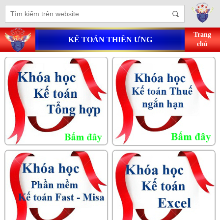
Trang
KẾ TOÁN THIÊN ƯNG
chủ