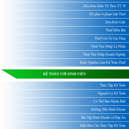
Hóa Đơn Điện Tử Theo TT 78
Xử phạt vi phạm luật Thuế
Hóa Đơn Giấy
Thuế Môn Bài
Thuế Giá Trị Gia Tăng
Thuế Thu Nhập Cá Nhân
Thuế Thu Nhập Doanh Nghiệp
Kinh Nghiệm Làm Kế Toán Thuế
KẾ TOÁN VỚI SINH VIÊN
Thực Tập Kế Toán
Nguyên Lý Kế Toán
Có Thể Bạn Muốn Biết
Hướng Dẫn Định Khoản
Bài Tập Định Khoản và Đáp Án
Mẫu Báo Cáo Thực Tập Kế Toán