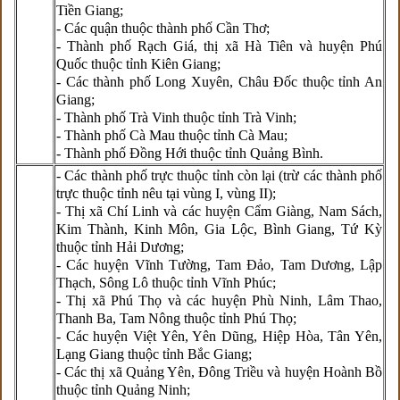
Tiền Giang;
- Các quận thuộc thành phố Cần Thơ;
- Thành phố Rạch Giá, thị xã Hà Tiên và huyện Phú
Quốc thuộc tỉnh Kiên Giang;
- Các thành phố Long Xuyên, Châu Đốc thuộc tỉnh An
Giang;
- Thành phố Trà Vinh thuộc tỉnh Trà Vinh;
- Thành phố Cà Mau thuộc tỉnh Cà Mau;
- Thành phố Đồng Hới thuộc tỉnh Quảng Bình.
- Các thành phố trực thuộc tỉnh còn lại (trừ các thành phố
trực thuộc tỉnh nêu tại vùng I, vùng II);
- Thị xã Chí Linh và các huyện Cẩm Giàng, Nam Sách,
Kim Thành, Kinh Môn, Gia Lộc, Bình Giang, Tứ Kỳ
thuộc tỉnh Hải Dương;
- Các huyện Vĩnh Tường, Tam Đảo, Tam Dương, Lập
Thạch, Sông Lô thuộc tỉnh Vĩnh Phúc;
- Thị xã Phú Thọ và các huyện Phù Ninh, Lâm Thao,
Thanh Ba, Tam Nông thuộc tỉnh Phú Thọ;
- Các huyện Việt Yên, Yên Dũng, Hiệp Hòa, Tân Yên,
Lạng Giang thuộc tỉnh Bắc Giang;
- Các thị xã Quảng Yên, Đông Triều và huyện Hoành Bồ
thuộc tỉnh Quảng Ninh;