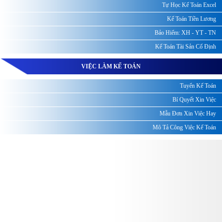
Tự Học Kế Toán Excel
Kế Toán Tiền Lương
Bảo Hiểm: XH - YT - TN
Kế Toán Tài Sản Cố Định
VIỆC LÀM KẾ TOÁN
Tuyển Kế Toán
Bí Quyết Xin Việc
Mẫu Đơn Xin Việc Hay
Mô Tả Công Việc Kế Toán