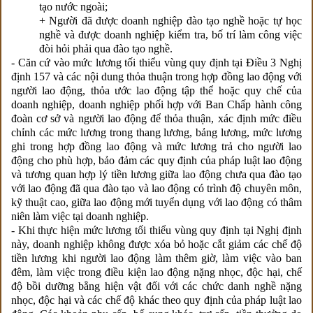
tạo nước ngoài;
+ Người đã được doanh nghiệp đào tạo nghề hoặc tự học
nghề và được doanh nghiệp kiểm tra, bố trí làm công việc
đòi hỏi phải qua đào tạo nghề.
- Căn cứ vào mức lương tối thiểu vùng quy định tại Điều 3 Nghị
định 157 và các nội dung thỏa thuận trong hợp đồng lao động với
người lao động, thỏa ước lao động tập thể hoặc quy chế của
doanh nghiệp, doanh nghiệp phối hợp với Ban Chấp hành công
đoàn cơ sở và người lao động để thỏa thuận, xác định mức điều
chỉnh các mức lương trong thang lương, bảng lương, mức lương
ghi trong hợp đồng lao động và mức lương trả cho người lao
động cho phù hợp, bảo đảm các quy định của pháp luật lao động
và tương quan hợp lý tiền lương giữa lao động chưa qua đào tạo
với lao động đã qua đào tạo và lao động có trình độ chuyên môn,
kỹ thuật cao, giữa lao động mới tuyển dụng với lao động có thâm
niên làm việc tại doanh nghiệp.
- Khi thực hiện mức lương tối thiểu vùng quy định tại Nghị định
này, doanh nghiệp không được xóa bỏ hoặc cắt giảm các chế độ
tiền lương khi người lao động làm thêm giờ, làm việc vào ban
đêm, làm việc trong điều kiện lao động nặng nhọc, độc hại, chế
độ bồi dưỡng bằng hiện vật đối với các chức danh nghề nặng
nhọc, độc hại và các chế độ khác theo quy định của pháp luật lao