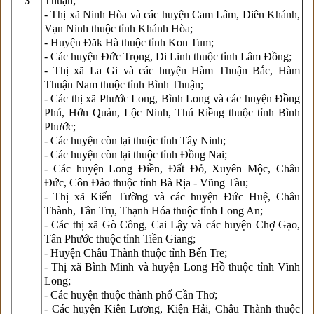
3
Thuận;
- Thị xã Ninh Hòa và các huyện Cam Lâm, Diên Khánh,
Vạn Ninh thuộc tỉnh Khánh Hòa;
- Huyện Đăk Hà thuộc tỉnh Kon Tum;
- Các huyện Đức Trọng, Di Linh thuộc tỉnh Lâm Đồng;
- Thị xã La Gi và các huyện Hàm Thuận Bắc, Hàm
Thuận Nam thuộc tỉnh Bình Thuận;
- Các thị xã Phước Long, Bình Long và các huyện Đồng
Phú, Hớn Quản, Lộc Ninh, Thú Riềng thuộc tỉnh Bình
Phước;
- Các huyện còn lại thuộc tỉnh Tây Ninh;
- Các huyện còn lại thuộc tỉnh Đồng Nai;
- Các huyện Long Điền, Đất Đỏ, Xuyên Mộc, Châu
Đức, Côn Đảo thuộc tỉnh Bà Rịa - Vũng Tàu;
- Thị xã Kiến Tường và các huyện Đức Huệ, Châu
Thành, Tân Trụ, Thạnh Hóa thuộc tỉnh Long An;
- Các thị xã Gò Công, Cai Lậy và các huyện Chợ Gạo,
Tân Phước thuộc tỉnh Tiền Giang;
- Huyện Châu Thành thuộc tỉnh Bến Tre;
- Thị xã Bình Minh và huyện Long Hồ thuộc tỉnh Vĩnh
Long;
- Các huyện thuộc thành phố Cần Thơ;
- Các huyện Kiên Lương, Kiện Hải, Châu Thành thuộc