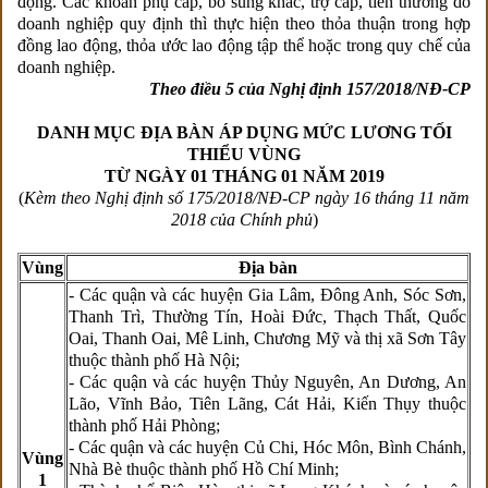
động. Các khoản phụ cấp, bổ sung khác, trợ cấp, tiền thưởng do
doanh nghiệp quy định thì thực hiện theo thỏa thuận trong hợp
đồng lao động, thỏa ước lao động tập thể hoặc trong quy chế của
doanh nghiệp.
Theo điều 5 của Nghị định 157/2018/NĐ-CP
DANH MỤC ĐỊA BÀN ÁP DỤNG MỨC LƯƠNG TỐI
THIỂU VÙNG
TỪ NGÀY 01 THÁNG 01 NĂM 2019
(
Kèm theo Nghị định số 175/2018/NĐ-CP ngày 16 tháng 11 năm
2018 của Chính phủ
)
Vùng
Địa bàn
- Các quận và các huyện Gia Lâm, Đông Anh, Sóc Sơn,
Thanh Trì, Thường Tín, Hoài Đức, Thạch Thất, Quốc
Oai, Thanh Oai, Mê Linh, Chương Mỹ và thị xã Sơn Tây
thuộc thành phố Hà Nội;
- Các quận và các huyện Thủy Nguyên, An Dương, An
Lão, Vĩnh Bảo, Tiên Lãng, Cát Hải, Kiến Thụy thuộc
thành phố Hải Phòng;
- Các quận và các huyện Củ Chi, Hóc Môn, Bình Chánh,
Vùng
Nhà Bè thuộc thành phố Hồ Chí Minh;
1