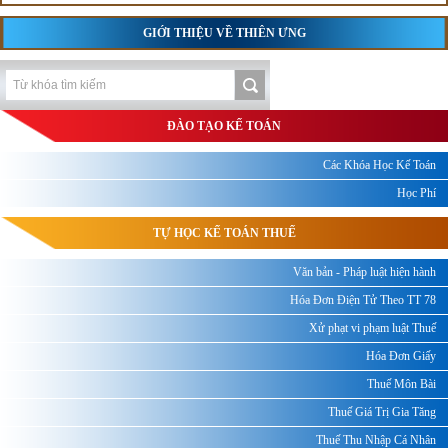
GIỚI THIỆU VỀ THIÊN ƯNG
ĐÀO TẠO KẾ TOÁN
Các Khóa Học Kế Toán
Học Phí
TỰ HỌC KẾ TOÁN THUẾ
Văn bản - Pháp luật hiện hành
Hóa Đơn Điện Tử Theo TT 78
Xử phạt vi phạm luật Thuế
Hóa Đơn Giấy
Thuế Môn Bài
Thuế Giá Trị Gia Tăng
Thuế Thu Nhập Cá Nhân