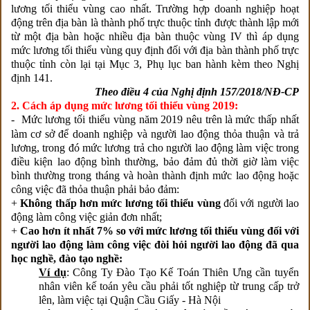
lương tối thiểu vùng cao nhất. Trường hợp doanh nghiệp hoạt
động trên địa bàn là thành phố trực thuộc tỉnh được thành lập mới
từ một địa bàn hoặc nhiều địa bàn thuộc vùng IV thì áp dụng
mức lương tối thiểu vùng quy định đối với địa bàn thành phố trực
thuộc tỉnh còn lại tại Mục 3, Phụ lục ban hành kèm theo Nghị
định 141.
Theo điều 4 của Nghị định
157/2018/NĐ-CP
2. Cách áp dụng mức lương tối thiểu vùng 2019:
- Mức lương tối thiểu vùng năm 2019 nêu trên
là mức thấp nhất
làm cơ sở để doanh nghiệp và người lao động thỏa thuận và trả
lương, trong đó mức lương trả cho người lao động làm việc trong
điều kiện lao động bình thường, bảo đảm đủ thời giờ làm việc
bình thường trong tháng và hoàn thành định mức lao động hoặc
công việc đã thỏa thuận phải bảo đảm:
+
Không thấp hơn mức lương tối thiểu vùng
đối với người lao
động làm công việc giản đơn nhất;
+
Cao hơn ít nhất 7% so với mức lương tối thiểu vùng đối với
người lao động làm công việc đòi hỏi người lao động đã qua
học nghề, đào tạo nghề:
Ví dụ
: Công Ty Đào Tạo Kế Toán Thiên Ưng cần tuyển
nhân viên kế toán yêu cầu phải tốt nghiệp từ trung cấp trở
lên, làm việc tại Quận Cầu Giấy - Hà Nội