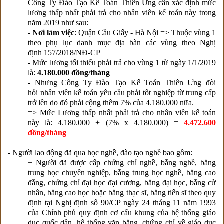
Công Ty Đào Tạo Kế Toán Thiên Ưng cần xác định mức
lương thấp nhất phải trả cho nhân viên kế toán này trong
năm 2019 như sau:
-
Nơi làm việc
: Quận Cầu Giấy - Hà Nội => Thuộc vùng 1
theo phụ lục danh mục địa bàn các vùng theo Nghị
định
157/2018/NĐ-CP
- M
ức lương tối thiểu phải trả
cho
vùng 1
từ ngày 1/1/2019
là:
4.180.000 đồng/tháng
- Nhưng Công Ty Đào Tạo Kế Toán Thiên Ưng đòi
hỏi nhân viên kế toán yêu cầu phải tốt nghiệp từ trung cấp
trở lên do đó phải cộng thêm 7% của 4.180.000 nữa.
=> Mức Lương thấp nhất phải trả cho nhân viên kế toán
này là: 4.180.000 + (7% x 4.180.000) =
4.472.600
đồng/tháng
- Người lao động đã qua học nghề, đào tạo nghề bao gồm:
+ Người đã được cấp chứng chỉ nghề, bằng nghề, bằng
trung học chuyên nghiệp, bằng trung học nghề, bằng cao
đẳng, chứng chỉ đại học đại cương, bằng đại học, bằng cử
nhân, bằng cao học hoặc bằng thạc sĩ, bằng tiến sĩ theo quy
định tại Nghị định số 90/CP ngày 24 tháng 11 năm 1993
của Chính phủ quy định cơ cấu khung của hệ thống giáo
dục quốc dân, hệ thống văn bằng, chứng chỉ về giáo dục