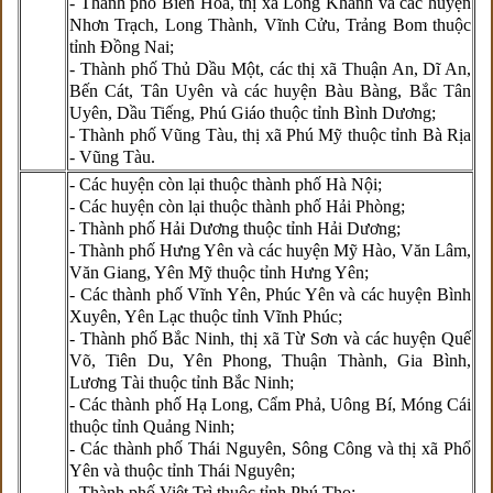
- Thành phố Biên Hòa, thị xã Long Khánh và các huyện
Nhơn Trạch, Long Thành, Vĩnh Cửu, Trảng Bom thuộc
tỉnh Đồng Nai;
- Thành phố Thủ Dầu Một, các thị xã Thuận An, Dĩ An,
Bến Cát, Tân Uyên và các huyện Bàu Bàng, Bắc Tân
Uyên, Dầu Tiếng, Phú Giáo thuộc tỉnh Bình Dương;
- Thành phố Vũng Tàu, thị xã Phú Mỹ thuộc tỉnh Bà Rịa
- Vũng Tàu.
- Các huyện còn lại thuộc thành phố Hà Nội;
- Các huyện còn lại thuộc thành phố Hải Phòng;
- Thành phố Hải Dương thuộc tỉnh Hải Dương;
- Thành phố Hưng Yên và các huyện Mỹ Hào, Văn Lâm,
Văn Giang, Yên Mỹ thuộc tỉnh Hưng Yên;
- Các thành phố Vĩnh Yên, Phúc Yên và các huyện Bình
Xuyên, Yên Lạc thuộc tỉnh Vĩnh Phúc;
- Thành phố Bắc Ninh, thị xã Từ Sơn và các huyện Quế
Võ, Tiên Du, Yên Phong, Thuận Thành, Gia Bình,
Lương Tài thuộc tỉnh Bắc Ninh;
- Các thành phố Hạ Long, Cẩm Phả, Uông Bí, Móng Cái
thuộc tỉnh Quảng Ninh;
- Các thành phố Thái Nguyên, Sông Công và thị xã Phổ
Yên và thuộc tỉnh Thái Nguyên;
- Thành phố Việt Trì thuộc tỉnh Phú Thọ;