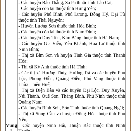
- Các huyện Bảo Thắng, Sa Pa thuộc tỉnh Lào Cai;
- Các huyện còn lại thuộc tỉnh Hưng Yên;
- Các huyện Phú Bình, Phú Lương, Đồng Hỷ, Đại Từ
thuộc tỉnh Thái Nguyên;
- Huyện Lương Sơn thuộc tỉnh Hòa Bình;
- Các huyện còn lại thuộc tỉnh Nam Định;
- Các huyện Duy Tiên, Kim Bảng thuộc tỉnh Hà Nam;
- Các huyện Gia Viễn, Yên Khánh, Hoa Lư thuộc tỉnh
Ninh Bình;
- Thị xã Bỉm Sơn và huyện Tĩnh Gia thuộc tỉnh Thanh
Hóa;
- Thị xã Kỳ Anh thuộc tỉnh Hà Tĩnh;
- Các thị xã Hương Thủy, Hương Trà và các huyện Phú
Lộc, Phong Điền, Quảng Điền, Phú Vang thuộc tỉnh
Thừa Thiên Huế;
- Thị xã Điện Bàn và các huyện Đại Lộc, Duy Xuyên,
Núi Thành, Quế Sơn, Thăng Bình, Phú Ninh thuộc tỉnh
Quảng Nam;
- Các huyện Bình Sơn, Sơn Tịnh thuộc tỉnh Quảng Ngãi;
- Thị xã Sông Cầu và huyện Đông Hòa thuộc tỉnh Phú
Yên;
Vùng
- Các huyện Ninh Hải, Thuận Bắc thuộc tỉnh Ninh