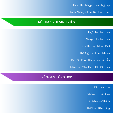
Thuế Thu Nhập Doanh Nghiệp
Kinh Nghiệm Làm Kế Toán Thuế
KẾ TOÁN VỚI SINH VIÊN
Thực Tập Kế Toán
Nguyên Lý Kế Toán
Có Thể Bạn Muốn Biết
Hướng Dẫn Định Khoản
Bài Tập Định Khoản và Đáp Án
Mẫu Báo Cáo Thực Tập Kế Toán
KẾ TOÁN TỔNG HỢP
Kế Toán Kho
Sổ Sách - Báo Cáo
Kế Toán Giá Thành
Kế Toán Bán Hàng