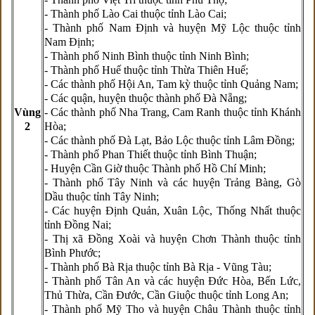
- Thành phố Lào Cai thuộc tỉnh Lào Cai;
- Thành phố Nam Định và huyện Mỹ Lộc thuộc tỉnh
Nam Định;
- Thành phố Ninh Bình thuộc tỉnh Ninh Bình;
- Thành phố Huế thuộc tỉnh Thừa Thiên Huế;
- Các thành phố Hội An, Tam kỳ thuộc tỉnh Quảng Nam;
- Các quận, huyện thuộc thành phố Đà Nẵng;
Vùng
- Các thành phố Nha Trang, Cam Ranh thuộc tỉnh Khánh
2
Hòa;
- Các thành phố Đà Lạt, Bảo Lộc thuộc tỉnh Lâm Đồng;
- Thành phố Phan Thiết thuộc tỉnh Bình Thuận;
- Huyện Cần Giờ thuộc Thành phố Hồ Chí Minh;
- Thành phố Tây Ninh và các huyện Trảng Bàng, Gò
Dầu thuộc tỉnh Tây Ninh;
- Các huyện Định Quản, Xuân Lộc, Thống Nhất thuộc
tỉnh Đồng Nai;
- Thị xã Đồng Xoài và huyện Chơn Thành thuộc tỉnh
Bình Phước;
- Thành phố Bà Rịa thuộc tỉnh Bà Rịa - Vũng Tàu;
- Thành phố Tân An và các huyện Đức Hòa, Bến Lức,
Thủ Thừa, Cần Đước, Cần Giuộc thuộc tỉnh Long An;
- Thành phố Mỹ Tho và huyện Châu Thành thuộc tỉnh