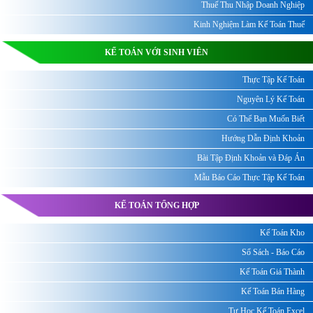
Thuế Thu Nhập Doanh Nghiệp
Kinh Nghiệm Làm Kế Toán Thuế
KẾ TOÁN VỚI SINH VIÊN
Thực Tập Kế Toán
Nguyên Lý Kế Toán
Có Thể Bạn Muốn Biết
Hướng Dẫn Định Khoản
Bài Tập Định Khoản và Đáp Án
Mẫu Báo Cáo Thực Tập Kế Toán
KẾ TOÁN TỔNG HỢP
Kế Toán Kho
Sổ Sách - Báo Cáo
Kế Toán Giá Thành
Kế Toán Bán Hàng
Tự Học Kế Toán Excel