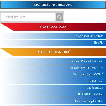
GIỚI THIỆU VỀ THIÊN ƯNG
ĐÀO TẠO KẾ TOÁN
Các Khóa Học Kế Toán
Học Phí
TỰ HỌC KẾ TOÁN THUẾ
Văn bản - Pháp luật hiện hành
Hóa Đơn Điện Tử Theo TT 78
Xử phạt vi phạm luật Thuế
Hóa Đơn Giấy
Thuế Môn Bài
Thuế Giá Trị Gia Tăng
Thuế Thu Nhập Cá Nhân