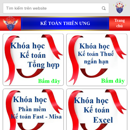
Trang
KẾ TOÁN THIÊN ƯNG
chủ