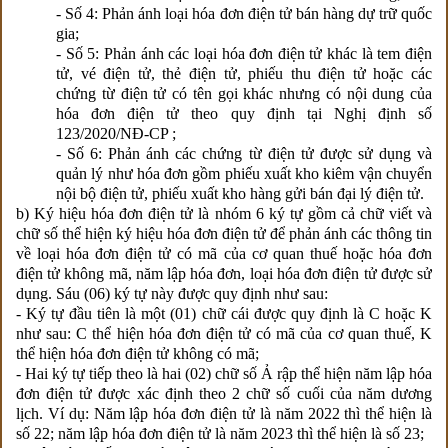
- Số 4: Phản ánh loại hóa đơn điện tử bán hàng dự trữ quốc
gia;
- Số 5: Phản ánh các loại hóa đơn điện tử khác là tem điện
tử, vé điện tử, thẻ điện tử, phiếu thu điện tử hoặc các
chứng từ điện tử có tên gọi khác nhưng có nội dung của
hóa đơn điện tử theo quy định tại Nghị định số
123/2020/NĐ-CP ;
- Số 6: Phản ánh các chứng từ điện tử được sử dụng và
quản lý như hóa đơn gồm phiếu xuất kho kiêm vận chuyển
nội bộ điện tử, phiếu xuất kho hàng gửi bán đại lý điện tử.
b) Ký hiệu hóa đơn điện tử là nhóm 6 ký tự gồm cả chữ viết và
chữ số thể hiện ký hiệu hóa đơn điện tử để phản ánh các thông tin
về loại hóa đơn điện tử có mã của cơ quan thuế hoặc hóa đơn
điện tử không mã, năm lập hóa đơn, loại hóa đơn điện tử được sử
dụng. Sáu (06) ký tự này được quy định như sau:
- Ký tự đầu tiên là một (01) chữ cái được quy định là C hoặc K
như sau: C thể hiện hóa đơn điện tử có mã của cơ quan thuế, K
thể hiện hóa đơn điện tử không có mã;
- Hai ký tự tiếp theo là hai (02) chữ số Ả rập thể hiện năm lập hóa
đơn điện tử được xác định theo 2 chữ số cuối của năm dương
lịch. Ví dụ: Năm lập hóa đơn điện tử là năm 2022 thì thể hiện là
số 22; năm lập hóa đơn điện tử là năm 2023 thì thể hiện là số 23;