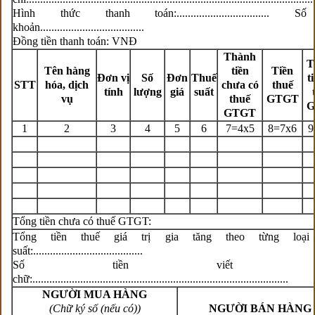
Hình thức thanh toán:................................. 
khoản.....................................
Đồng tiền thanh toán: VNĐ
Thành
T
Tên hàng
tiền
Tiền
Đơn vị
Số
Đơn
Thuế
t
STT
hóa, dịch
chưa có
thuế
tính
lượng
giá
suất
vụ
thuế
GTGT
G
GTGT
1
2
3
4
5
6
7=4x5
8=7x6
9
Tổng tiền chưa có thuế GTGT:
Tổng tiền thuế giá trị gia tăng theo từng loại
suất:.......................................
Số tiền viết bằ
chữ:...........................................................................................
NGƯỜI MUA HÀNG
(Chữ ký số (nếu có))
NGƯỜI BÁN HÀNG