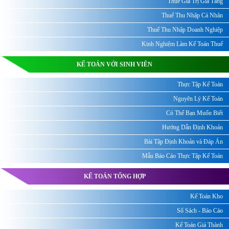
Thuế Giá Trị Gia Tăng
Thuế Thu Nhập Cá Nhân
Thuế Thu Nhập Doanh Nghiệp
Kinh Nghiệm Làm Kế Toán Thuế
KẾ TOÁN VỚI SINH VIÊN
Thực Tập Kế Toán
Nguyên Lý Kế Toán
Có Thể Bạn Muốn Biết
Hướng Dẫn Định Khoản
Bài Tập Định Khoản và Đáp Án
Mẫu Báo Cáo Thực Tập Kế Toán
KẾ TOÁN TỔNG HỢP
Kế Toán Kho
Sổ Sách - Báo Cáo
Kế Toán Giá Thành