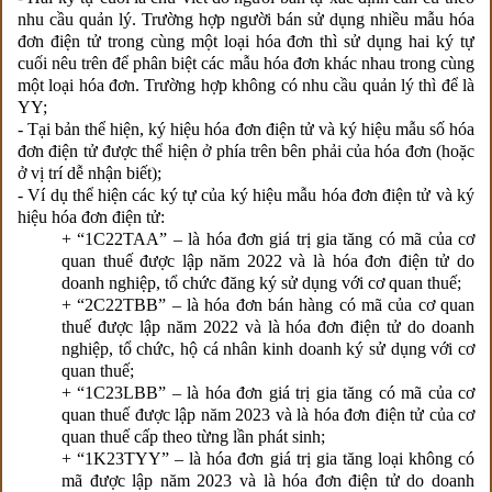
nhu cầu quản lý. Trường hợp người bán sử dụng nhiều mẫu hóa
đơn điện tử trong cùng một loại hóa đơn thì sử dụng hai ký tự
cuối nêu trên để phân biệt các mẫu hóa đơn khác nhau trong cùng
một loại hóa đơn. Trường hợp không có nhu cầu quản lý thì để là
YY;
- Tại bản thể hiện, ký hiệu hóa đơn điện tử và ký hiệu mẫu số hóa
đơn điện tử được thể hiện ở phía trên bên phải của hóa đơn (hoặc
ở vị trí dễ nhận biết);
- Ví dụ thể hiện các ký tự của ký hiệu mẫu hóa đơn điện tử và ký
hiệu hóa đơn điện tử:
+ “1C22TAA” – là hóa đơn giá trị gia tăng có mã của cơ
quan thuế được lập năm 2022 và là hóa đơn điện tử do
doanh nghiệp, tổ chức đăng ký sử dụng với cơ quan thuế;
+ “2C22TBB” – là hóa đơn bán hàng có mã của cơ quan
thuế được lập năm 2022 và là hóa đơn điện tử do doanh
nghiệp, tổ chức, hộ cá nhân kinh doanh ký sử dụng với cơ
quan thuế;
+ “1C23LBB” – là hóa đơn giá trị gia tăng có mã của cơ
quan thuế được lập năm 2023 và là hóa đơn điện tử của cơ
quan thuế cấp theo từng lần phát sinh;
+ “1K23TYY” – là hóa đơn giá trị gia tăng loại không có
mã được lập năm 2023 và là hóa đơn điện tử do doanh