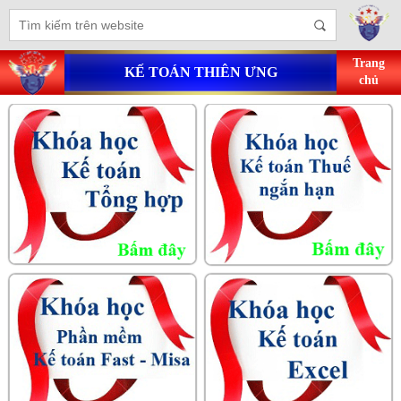
Trang
KẾ TOÁN THIÊN ƯNG
chủ