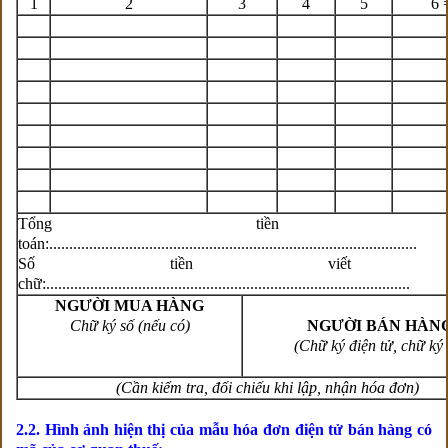
1
2
3
4
5
6 
Tổng tiền th
toán:............................................................................................
Số tiền viết b
chữ:...........................................................................................
NGƯỜI MUA HÀNG
Chữ ký số (nếu có)
NGƯỜI BÁN HÀN
(Chữ ký điện tử, chữ ký 
(Cần kiểm tra, đối chiếu khi lập, nhận hóa đơn)
2.2. Hình ảnh hiện thị của mẫu hóa đơn điện tử bán hàng có