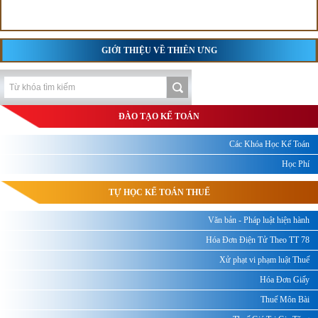
GIỚI THIỆU VỀ THIÊN ƯNG
ĐÀO TẠO KẾ TOÁN
Các Khóa Học Kế Toán
Học Phí
TỰ HỌC KẾ TOÁN THUẾ
Văn bản - Pháp luật hiện hành
Hóa Đơn Điện Tử Theo TT 78
Xử phạt vi phạm luật Thuế
Hóa Đơn Giấy
Thuế Môn Bài