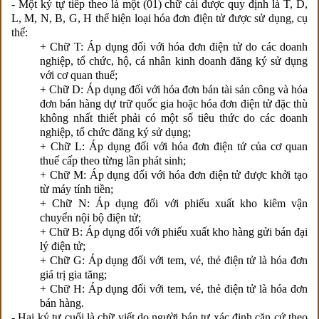
- Một ký tự tiếp theo là một (01) chữ cái được quy định là T, D,
L, M, N, B, G, H thể hiện loại hóa đơn điện tử được sử dụng, cụ
thể:
+ Chữ T: Áp dụng đối với hóa đơn điện tử do các doanh
nghiệp, tổ chức, hộ, cá nhân kinh doanh đăng ký sử dụng
với cơ quan thuế;
+ Chữ D: Áp dụng đối với hóa đơn bán tài sản công và hóa
đơn bán hàng dự trữ quốc gia hoặc hóa đơn điện tử đặc thù
không nhất thiết phải có một số tiêu thức do các doanh
nghiệp, tổ chức đăng ký sử dụng;
+ Chữ L: Áp dụng đối với hóa đơn điện tử của cơ quan
thuế cấp theo từng lần phát sinh;
+ Chữ M: Áp dụng đối với hóa đơn điện tử được khởi tạo
từ máy tính tiền;
+ Chữ N: Áp dụng đối với phiếu xuất kho kiêm vận
chuyển nội bộ điện tử;
+ Chữ B: Áp dụng đối với phiếu xuất kho hàng gửi bán đại
lý điện tử;
+ Chữ G: Áp dụng đối với tem, vé, thẻ điện tử là hóa đơn
giá trị gia tăng;
+ Chữ H: Áp dụng đối với tem, vé, thẻ điện tử là hóa đơn
bán hàng.
- Hai ký tự cuối là chữ viết do người bán tự xác định căn cứ theo