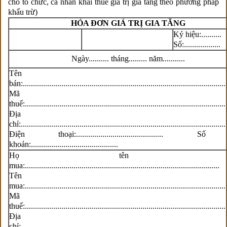
cho tổ chức, cá nhân khai thuế giá trị gia tăng theo phương pháp
khấu trừ)
HÓA ĐƠN GIÁ TRỊ GIA TĂNG
Ký hiệu:..........
Số:..................
Ngày.......... tháng......... năm...........
Tên ngườ
bán:....................................................................................................
Mã s
thuế:...................................................................................................
Địa
chỉ:.....................................................................................................
Điện thoại:........................................... 
khoản:...........................................
Họ tên ngườ
mua:................................................................................................
Tên ngườ
mua:...................................................................................................
Mã s
thuế:...................................................................................................
Địa
chỉ:.....................................................................................................