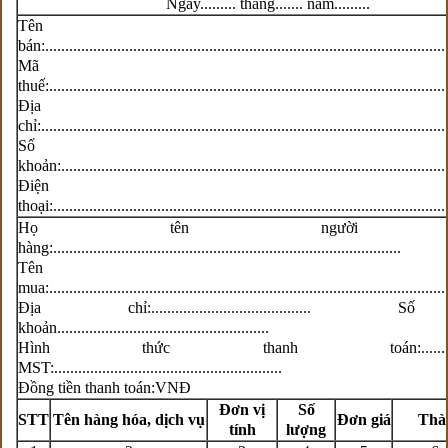
Ngày......... tháng....... năm.........
Tên ngư
bán:....................................................................................................
Mã s
thuế:...................................................................................................
Địa
chỉ:.....................................................................................................
Số tà
khoản:.................................................................................................
Điện
thoại:..................................................................................................
Họ tên người 
hàng:.......................................................................................
Tên ngư
mua:...................................................................................................
Địa chỉ:.......................................
khoản.....................................................
Hình thức thanh toán:.................
MST:.........................................................
Đồng tiền thanh toán:VNĐ
Đơn vị
Số
STT
Tên hàng hóa, dịch vụ
Đơn giá
Thàn
tính
lượng