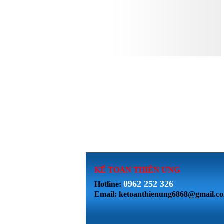
KẾ TOÁN THI
ÊN ƯNG
0962 252 326
Hotline:
Email: ketoanthienung6868@gmail.c