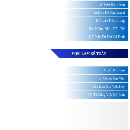
Kế Toán Bán Hàng
Tự Học Kế Toán Excel
Kế Toán Tiền Lương
Bảo Hiểm: XH - YT - TN
Kế Toán Tài Sản Cố Định
VIỆC LÀM KẾ TOÁN
Tuyển Kế Toán
Bí Quyết Xin Việc
Mẫu Đơn Xin Việc Hay
Mô Tả Công Việc Kế Toán