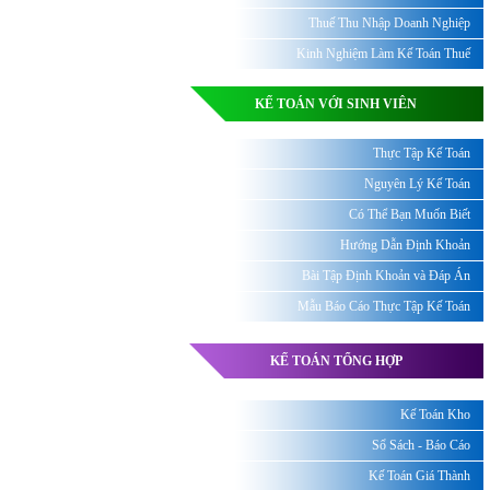
Thuế Thu Nhập Doanh Nghiệp
Kinh Nghiệm Làm Kế Toán Thuế
KẾ TOÁN VỚI SINH VIÊN
Thực Tập Kế Toán
Nguyên Lý Kế Toán
Có Thể Bạn Muốn Biết
Hướng Dẫn Định Khoản
Bài Tập Định Khoản và Đáp Án
Mẫu Báo Cáo Thực Tập Kế Toán
KẾ TOÁN TỔNG HỢP
Kế Toán Kho
Sổ Sách - Báo Cáo
Kế Toán Giá Thành