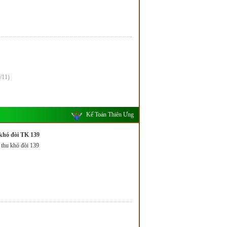
/11)
Kế Toán Thiên Ưng
khó đòi TK 139
 thu khó đòi 139