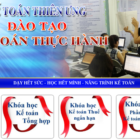
DẠY HẾT SỨC - HỌC HẾT MÌNH - NÂNG TRÌNH KẾ TOÁN