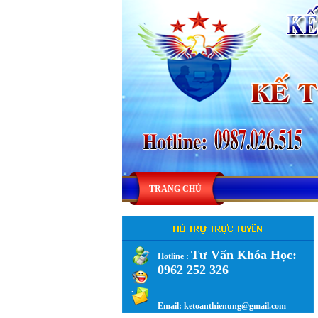
TRANG CHỦ
Tư Vấn Khóa Học:
Hotline :
0962 252 326
.
Email: ketoanthienung@gmail.com