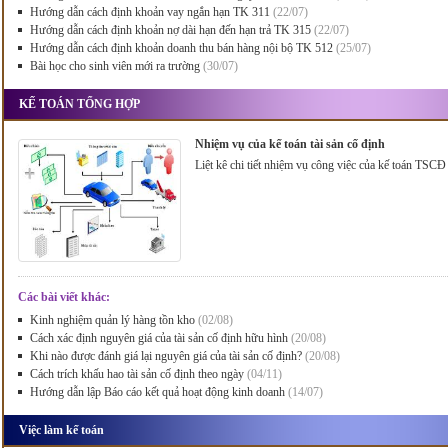
Hướng dẫn cách định khoản vay ngắn hạn TK 311
(22/07)
Hướng dẫn cách định khoản nợ dài hạn đến hạn trả TK 315
(22/07)
Hướng dẫn cách định khoản doanh thu bán hàng nội bộ TK 512
(25/07)
Bài học cho sinh viên mới ra trường
(30/07)
KẾ TOÁN TỔNG HỢP
Nhiệm vụ của kế toán tài sản cố định
Liệt kê chi tiết nhiệm vụ công việc của kế toán TSCĐ
Các bài viết khác:
Kinh nghiệm quản lý hàng tồn kho
(02/08)
Cách xác định nguyên giá của tài sản cố định hữu hình
(20/08)
Khi nào được đánh giá lại nguyên giá của tài sản cố định?
(20/08)
Cách trích khấu hao tài sản cố định theo ngày
(04/11)
Hướng dẫn lập Báo cáo kết quả hoạt động kinh doanh
(14/07)
Việc làm kế toán