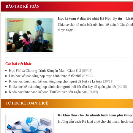
ĐÀO TẠO KẾ TOÁN
Học kế toán ở đâu tốt nhất Hà Nội: Uy tín – Chấ
Chia sẻ cho kế toán biết nên học kế toán ở đâu tốt n
được ngay
Các bài viết khác:
Học Phí và Chương Trình Khuyến Mại - Giảm Giá
(09/08)
Lớp học kế toán tổng hợp thực hành thực tế tốt nhất
(02/12)
Khóa học thực hành kế toán tổng hợp cho người đã biết về kế toán
(30/11)
Khóa học kế toán tổng hợp dành cho người mới bắt đâu hay đã quên gần hết
(06/10)
Khóa học thực hành kế toán Thuế chuyên sâu ngắn hạn
(01/09)
TỰ HỌC KẾ TOÁN THUẾ
Kê khai thuế cho chi nhánh hạch toán phụ thuộc,
Hướng dẫn cách Kê khai thuế cho chi nhánh hạch toán