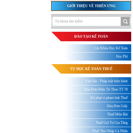
GIỚI THIỆU VỀ THIÊN ƯNG
ĐÀO TẠO KẾ TOÁN
Các Khóa Học Kế Toán
Học Phí
TỰ HỌC KẾ TOÁN THUẾ
Văn bản - Pháp luật hiện hành
Hóa Đơn Điện Tử Theo TT 78
Xử phạt vi phạm luật Thuế
Hóa Đơn Giấy
Thuế Môn Bài
Thuế Giá Trị Gia Tăng
Thuế Thu Nhập Cá Nhân