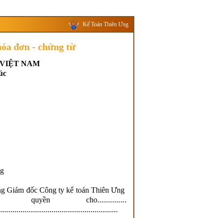
Kế Toán Thiên Ưng
hóa đơn - chứng từ
 VIỆT NAM
úc
ng
g Giám đốc Công ty kế toán Thiên Ưng
cho...............
..................................................