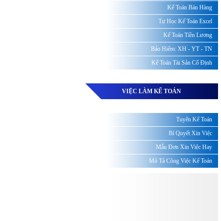
Kế Toán Bán Hàng
Tự Học Kế Toán Excel
Kế Toán Tiền Lương
Bảo Hiểm: XH - YT - TN
Kế Toán Tài Sản Cố Định
VIỆC LÀM KẾ TOÁN
Tuyển Kế Toán
Bí Quyết Xin Việc
Mẫu Đơn Xin Việc Hay
Mô Tả Công Việc Kế Toán