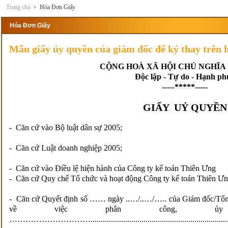
Trang chủ
Hóa Đơn Giấy
Hóa Đơn Giấy
Mẫu giấy ủy quyền của giám đốc để ký thay trên 
CỘNG HOÀ XÃ HỘI CHỦ NGHĨA
Độc lập - Tự do - Hạnh ph
-----*****-----
GIẤY UỶ QUYỀN
- Căn cứ vào Bộ luật dân sự 2005;
- Căn cứ Luật doanh nghiệp 2005;
- Căn cứ vào Điều lệ hiện hành của Công ty kế toán Thiên Ưng
- Căn cứ Quy chế Tổ chức và hoạt động Công ty kế toán Thiên Ư
- Căn cứ Quyết định số …… ngày ..…/..…/….. của Giám đốc/Tổn
về việc phân công, ủy quyền 
…………………………..............................................................................