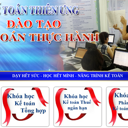
DẠY HẾT SỨC - HỌC HẾT MÌNH - NÂNG TRÌNH KẾ TOÁN