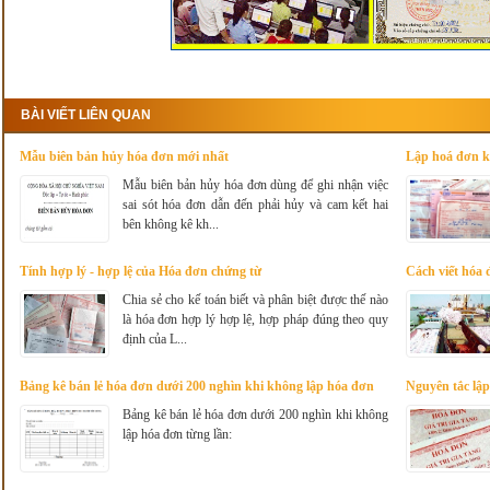
BÀI VIẾT LIÊN QUAN
Mẫu biên bản hủy hóa đơn mới nhất
Lập hoá đơn k
của một số ho
Mẫu biên bản hủy hóa đơn dùng để ghi nhận việc
sai sót hóa đơn dẫn đến phải hủy và cam kết hai
bên không kê kh...
Tính hợp lý - hợp lệ của Hóa đơn chứng từ
Cách viết hóa 
Chia sẻ cho kế toán biết và phân biệt được thế nào
là hóa đơn hợp lý hợp lệ, hợp pháp đúng theo quy
định của L...
Bảng kê bán lẻ hóa đơn dưới 200 nghìn khi không lập hóa đơn
Nguyên tắc lập
từng lần:
BTC
Bảng kê bán lẻ hóa đơn dưới 200 nghìn khi không
lập hóa đơn từng lần: