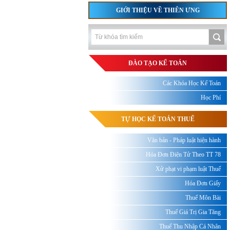
GIỚI THIỆU VỀ THIÊN ƯNG
ĐÀO TẠO KẾ TOÁN
Các Khóa Học Kế Toán
Học Phí
TỰ HỌC KẾ TOÁN THUẾ
Văn bản - Pháp luật hiện hành
Hóa Đơn Điện Tử Theo TT 78
Xử phạt vi phạm luật Thuế
Hóa Đơn Giấy
Thuế Môn Bài
Thuế Giá Trị Gia Tăng
Thuế Thu Nhập Cá Nhân