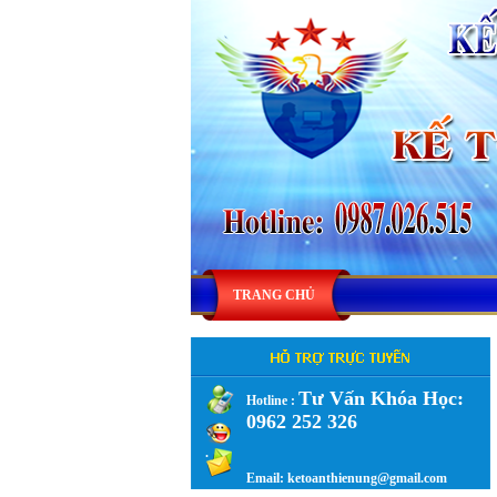
TRANG CHỦ
Tư Vấn Khóa Học:
Hotline :
0962 252 326
.
Email: ketoanthienung@gmail.com