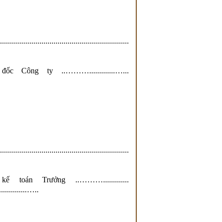
...................................
y ..……….............…...
...................................
ởng ..……….............
..........…..