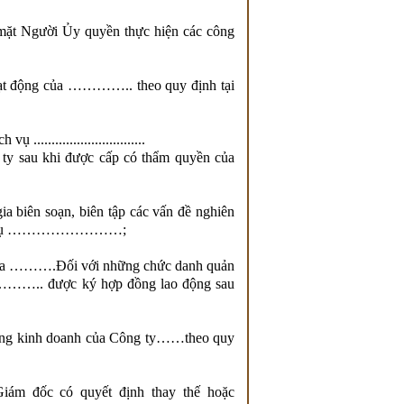
mặt Người Ủy quyền thực hiện các công
oạt động của ………….. theo quy định tại
..........................
y sau khi được cấp có thẩm quyền của
a biên soạn, biên tập các vấn đề nghiên
 dịch vụ ……………………;
n của ……….Đối với những chức danh quản
c ……….. được ký hợp đồng lao động sau
động kinh doanh của Công ty……theo quy
iám đốc có quyết định thay thế hoặc