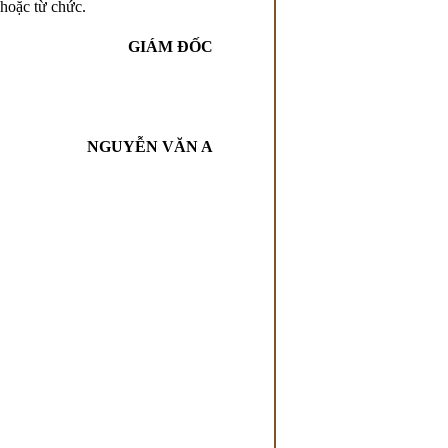
ặc từ chức.
GIÁM ĐỐC
NGUYỄN VĂN A