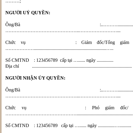
………;
NGƯỜI UỶ QUYỀN:
Ông/Bà :..………...........................................
………………………………………..……………………...
Chức vụ : Giám đốc/Tổng giám đốc Công t
……………….............................................................…..
Số CMTND : 123456789 cấp tại …...... ngày ..............
Địa chỉ ....................................................................................
NGƯỜI NHẬN ỦY QUYỀN:
Ông/Bà :..………...........................................
………………………………………..……………………...
Chức vụ : Phó giám đốc/ kế toán Trư
………………………………………...................................................
Số CMTND : 123456789 cấp tại …...... ngày ..............…..........