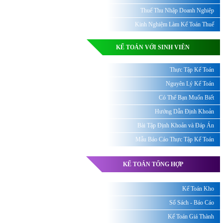
Thuế Thu Nhập Doanh Nghiệp
Kinh Nghiệm Làm Kế Toán Thuế
KẾ TOÁN VỚI SINH VIÊN
Thực Tập Kế Toán
Nguyên Lý Kế Toán
Có Thể Bạn Muốn Biết
Hướng Dẫn Định Khoản
Bài Tập Định Khoản và Đáp Án
Mẫu Báo Cáo Thực Tập Kế Toán
KẾ TOÁN TỔNG HỢP
Kế Toán Kho
Sổ Sách - Báo Cáo
Kế Toán Giá Thành