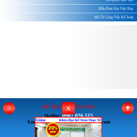
Bí Quyết Xin Việc
Mẫu Đơn Xin Việc Hay
Mô Tả Công Việc Kế Toán
KẾ TOÁN THI
ÊN ƯNG
0987.026.515
Hotline:
Email: ketoanthienung6868@gmail.com