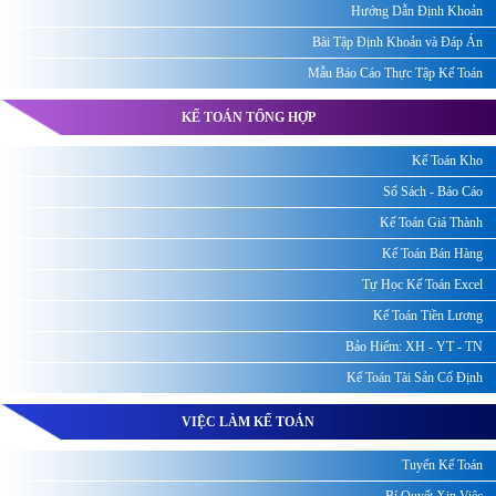
Hướng Dẫn Định Khoản
Bài Tập Định Khoản và Đáp Án
Mẫu Báo Cáo Thực Tập Kế Toán
KẾ TOÁN TỔNG HỢP
Kế Toán Kho
Sổ Sách - Báo Cáo
Kế Toán Giá Thành
Kế Toán Bán Hàng
Tự Học Kế Toán Excel
Kế Toán Tiền Lương
Bảo Hiểm: XH - YT - TN
Kế Toán Tài Sản Cố Định
VIỆC LÀM KẾ TOÁN
Tuyển Kế Toán