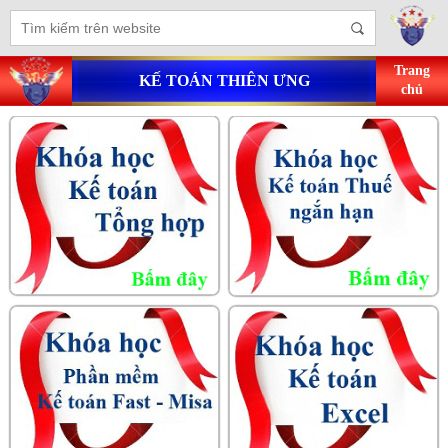
Trang
KẾ TOÁN THIÊN ƯNG
chủ