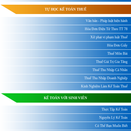
TỰ HỌC KẾ TOÁN THUẾ
Văn bản - Pháp luật hiện hành
Hóa Đơn Điện Tử Theo TT 78
Xử phạt vi phạm luật Thuế
Hóa Đơn Giấy
Thuế Môn Bài
Thuế Giá Trị Gia Tăng
Thuế Thu Nhập Cá Nhân
Thuế Thu Nhập Doanh Nghiệp
Kinh Nghiệm Làm Kế Toán Thuế
KẾ TOÁN VỚI SINH VIÊN
Thực Tập Kế Toán
Nguyên Lý Kế Toán
Có Thể Bạn Muốn Biết