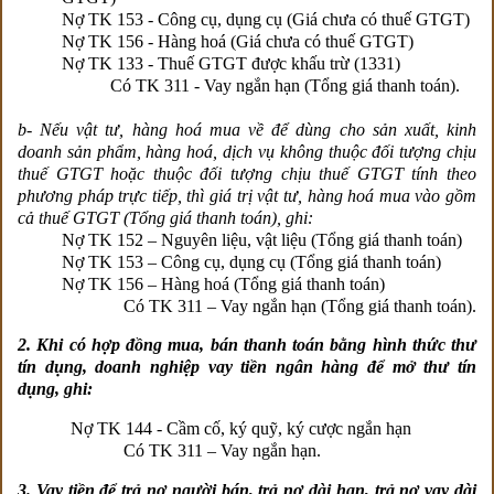
Nợ TK 153 - Công cụ, dụng cụ (Giá chưa có thuế GTGT)
Nợ TK 156 - Hàng hoá (Giá chưa có thuế GTGT)
Nợ TK 133 - Thuế GTGT được khấu trừ (1331)
Có TK 311 - Vay ngắn hạn (Tổng giá thanh toán).
b- Nếu vật tư, hàng hoá mua về để dùng cho sản xuất, kinh
doanh sản phẩm, hàng hoá, dịch vụ không thuộc đối tượng chịu
thuế GTGT hoặc thuộc đối tượng chịu thuế GTGT tính theo
phương pháp trực tiếp, thì giá trị vật tư, hàng hoá mua vào gồm
cả thuế GTGT (Tổng giá thanh toán), ghi:
Nợ TK 152 – Nguyên liệu, vật liệu (Tổng giá thanh toán)
Nợ TK 153 – Công cụ, dụng cụ (Tổng giá thanh toán)
Nợ TK 156 – Hàng hoá (Tổng giá thanh toán)
Có TK 311 – Vay ngắn hạn (Tổng giá thanh toán).
2. Khi có hợp đồng mua, bán thanh toán bằng hình thức thư
tín dụng, doanh nghiệp vay tiền ngân hàng để mở thư tín
dụng, ghi:
Nợ TK 144 - Cầm cố, ký quỹ, ký cược ngắn hạn
Có TK 311 – Vay ngắn hạn.
3. Vay tiền để trả nợ người bán, trả nợ dài hạn, trả nợ vay dài