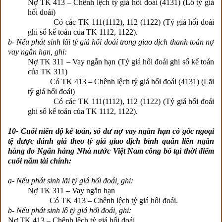
Nợ TK 413 – Chênh lệch tỷ giá hối đoái (4131) (Lỗ tỷ giá
hối đoái)
Có các TK 111(1112), 112 (1122) (Tỷ giá hối đoái
ghi sổ kế toán của TK 1112, 1122).
b- Nếu phát sinh lãi tỷ giá hối đoái trong giao dịch thanh toán nợ
vay ngắn hạn, ghi:
Nợ TK 311 – Vay ngắn hạn (Tỷ giá hối đoái ghi sổ kế toán
của TK 311)
Có TK 413 – Chênh lệch tỷ giá hối đoái (4131) (Lãi
tỷ giá hối đoái)
Có các TK 111(1112), 112 (1122) (Tỷ giá hối đoái
ghi sổ kế toán của TK 1112, 1122).
10- Cuối niên độ kế toán, số dư nợ vay ngắn hạn có gốc ngoại
tệ được đánh giá theo tỷ giá giao dịch bình quân liên ngân
hàng do Ngân hàng Nhà nước Việt Nam công bố tại thời điểm
cuối năm tài chính:
a- Nếu phát sinh lãi tỷ giá hối đoái, ghi:
Nợ TK 311 – Vay ngắn hạn
Có TK 413 – Chênh lệch tỷ giá hối đoái.
b- Nếu phát sinh lỗ tỷ giá hối đoái, ghi:
Nợ TK 413 – Chênh lệch tỷ giá hối đoái