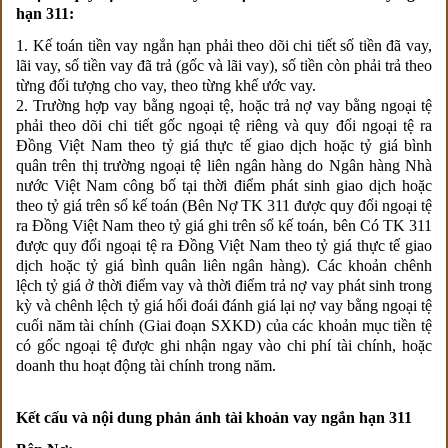
hạn 311:
1. Kế toán tiền vay ngắn hạn phải theo dõi chi tiết số tiền đã vay,
lãi vay, số tiền vay đã trả (gốc và lãi vay), số tiền còn phải trả theo
từng đối tượng cho vay, theo từng khế ước vay.
2. Trường hợp vay bằng ngoại tệ, hoặc trả nợ vay bằng ngoại tệ
phải theo dõi chi tiết gốc ngoại tệ riêng và quy đổi ngoại tệ ra
Đồng Việt Nam theo tỷ giá thực tế giao dịch hoặc tỷ giá bình
quân trên thị trường ngoại tệ liên ngân hàng do Ngân hàng Nhà
nước Việt Nam công bố tại thời điểm phát sinh giao dịch hoặc
theo tỷ giá trên sổ kế toán (Bên Nợ TK 311 được quy đổi ngoại tệ
ra Đồng Việt Nam theo tỷ giá ghi trên sổ kế toán, bên Có TK 311
được quy đổi ngoại tệ ra Đồng Việt Nam theo tỷ giá thực tế giao
dịch hoặc tỷ giá bình quân liên ngân hàng). Các khoản chênh
lệch tỷ giá ở thời điểm vay và thời điểm trả nợ vay phát sinh trong
kỳ và chênh lệch tỷ giá hối đoái đánh giá lại nợ vay bằng ngoại tệ
cuối năm tài chính (Giai đoạn SXKD) của các khoản mục tiền tệ
có gốc ngoại tệ được ghi nhận ngay vào chi phí tài chính, hoặc
doanh thu hoạt động tài chính trong năm.
Kết cấu và nội dung phản ánh tài khoản vay ngắn hạn 311