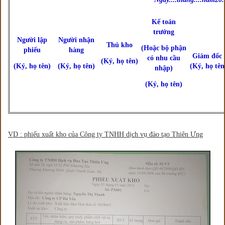
Kế toán
trưởng
Người lập
Người nhận
Thủ kho
(Hoặc bộ phận
phiếu
hàng
Giám đốc
có nhu cầu
(Ký, họ tên)
(Ký, họ tên)
(Ký, họ tên)
(Ký, họ tên
nhập)
(Ký, họ tên)
VD : phiếu xuất kho của Công ty TNHH dịch vụ đào tạo Thiên Ưng