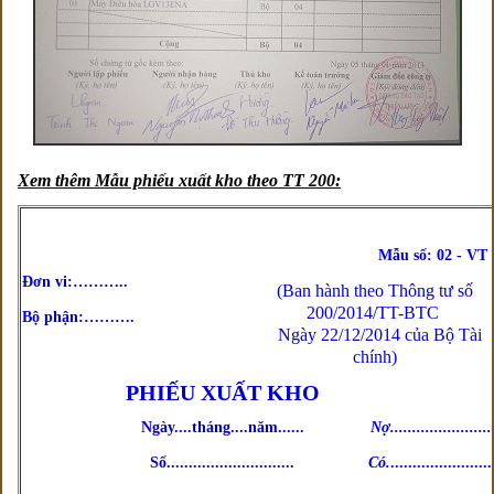
Xem thêm Mẫu phiếu xuất kho theo TT 200:
Mẫu số: 02 - VT
Đơn vi:………..
(Ban hành theo Thông tư số
200/2014/TT-BTC
Bộ phận:……….
Ngày 22/12/2014 của Bộ Tài
chính)
PHIẾU XUẤT KHO
Ngày....tháng....năm......
Nợ.......................
Số.............................
Có.
.......................