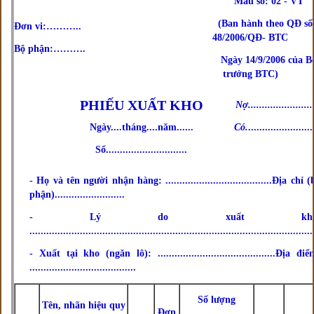
Mẫu số: 02 - VT
(Ban hành theo QĐ số
Đơn vi:………..
48/2006/QĐ- BTC
Bộ phận:……….
Ngày 14/9/2006 của B
trưởng BTC)
PHIẾU XUẤT KHO
Nợ.......................
Ngày....tháng....năm......
Có.
.......................
Số.............................
- Họ và tên người nhận hàng: ......................................Địa chỉ (
phận).........................
- Lý do xuất kho
.....................................................................................................
- Xuất tại kho (ngăn lô): ..........................................Địa điể
......................................
Số lượng
Tên, nhãn hiệu quy
Đơn