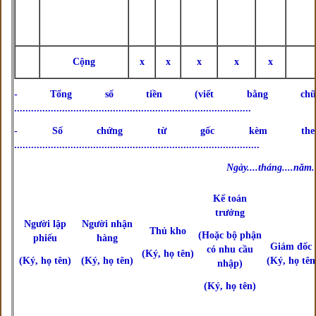
Cộng
x
x
x
x
x
- Tổng số tiền (viết bằng chữ)
....................................................................................
- Số chứng từ gốc kèm theo
.......................................................................................
Ngày....tháng....năm..
Kế toán
trưởng
Người lập
Người nhận
Thủ kho
(Hoặc bộ phận
phiếu
hàng
Giám đốc
có nhu cầu
(Ký, họ tên)
(Ký, họ tên)
(Ký, họ tên)
(Ký, họ tên
nhập)
(Ký, họ tên)