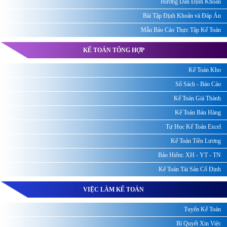
Hướng Dẫn Định Khoản
Bài Tập Định Khoản và Đáp Án
Mẫu Báo Cáo Thực Tập Kế Toán
KẾ TOÁN TỔNG HỢP
Kế Toán Kho
Sổ Sách - Báo Cáo
Kế Toán Giá Thành
Kế Toán Bán Hàng
Tự Học Kế Toán Excel
Kế Toán Tiền Lương
Bảo Hiểm: XH - YT - TN
Kế Toán Tài Sản Cố Định
VIỆC LÀM KẾ TOÁN
Tuyển Kế Toán
Bí Quyết Xin Việc