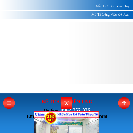
Mẫu Đơn Xin Việc Hay
Mô Tả Công Việc Kế Toán
KẾ TOÁN THI
ÊN ƯNG
0962 252 326
Hotline:
Email: ketoanthienung6868@gmail.com