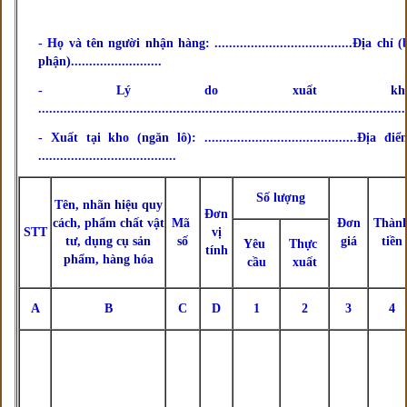
- Họ và tên người nhận hàng: ......................................Địa chỉ (
phận).........................
- Lý do xuất kho
.....................................................................................................
- Xuất tại kho (ngăn lô): ..........................................Địa điể
......................................
Số lượng
Tên, nhãn hiệu quy
Đơn
cách, phẩm chất vật
Mã
Đơn
Thàn
STT
vị
tư, dụng cụ sản
số
giá
tiền
Yêu
Thực
tính
phẩm, hàng hóa
cầu
xuất
A
B
C
D
1
2
3
4