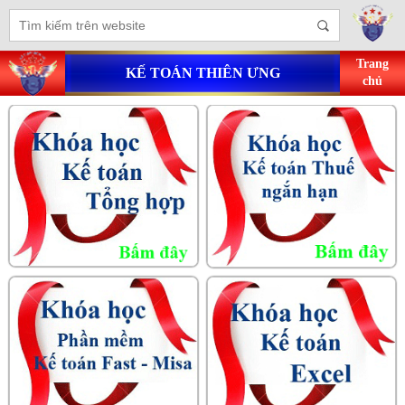
Trang
KẾ TOÁN THIÊN ƯNG
chủ