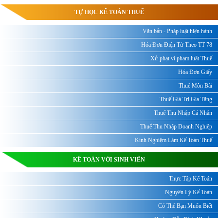
TỰ HỌC KẾ TOÁN THUẾ
Văn bản - Pháp luật hiện hành
Hóa Đơn Điện Tử Theo TT 78
Xử phạt vi phạm luật Thuế
Hóa Đơn Giấy
Thuế Môn Bài
Thuế Giá Trị Gia Tăng
Thuế Thu Nhập Cá Nhân
Thuế Thu Nhập Doanh Nghiệp
Kinh Nghiệm Làm Kế Toán Thuế
KẾ TOÁN VỚI SINH VIÊN
Thực Tập Kế Toán
Nguyên Lý Kế Toán
Có Thể Bạn Muốn Biết