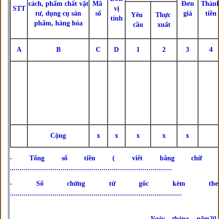
cách, phẩm chất vật
Mã
Đơn
Thàn
STT
vị
tư, dụng cụ sản
số
giá
tiền
Yêu
Thực
tính
phẩm, hàng hóa
cầu
xuất
A
B
C
D
1
2
3
4
Cộng
x
x
x
x
x
- Tổng số tiền ( viết bằng chữ )
...................................................................................
- Số chứng từ gốc kèm theo
........................................................................................
Ngày....tháng....năm20...