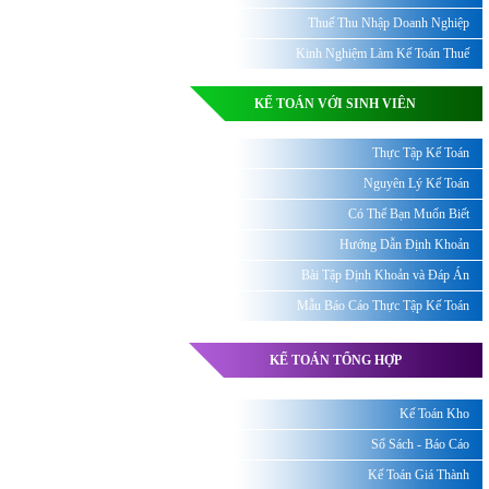
Thuế Thu Nhập Doanh Nghiệp
Kinh Nghiệm Làm Kế Toán Thuế
KẾ TOÁN VỚI SINH VIÊN
Thực Tập Kế Toán
Nguyên Lý Kế Toán
Có Thể Bạn Muốn Biết
Hướng Dẫn Định Khoản
Bài Tập Định Khoản và Đáp Án
Mẫu Báo Cáo Thực Tập Kế Toán
KẾ TOÁN TỔNG HỢP
Kế Toán Kho
Sổ Sách - Báo Cáo
Kế Toán Giá Thành