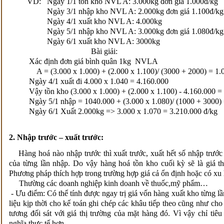
VD: Ngày 1/1 tồn kho NVL A: 3.000kg đơn giá 1.000đ/kg
Ngày 3/1 nhập kho NVL A: 2.000kg đơn giá 1.100đ/kg
Ngày 4/1 xuất kho NVL A: 4.000kg
Ngày 5/1 nhập kho NVL A: 3.000kg đơn giá 1.080đ/kg
Ngày 6/1 xuất kho NVL A: 3000kg
Bài giải:
Xác định đơn giá bình quân 1kg NVLA
A = (3.000 x 1.000) + (2.000 x 1.100)/ (3000 + 2000) = 1.0
Ngày 4/1 xuất đi 4.000 x 1.040 = 4.160.000
Vậy tồn kho (3.000 x 1.000) + (2.000 x 1.100) - 4.160.000
Ngày 5/1 nhập = 1040.000 + (3.000 x 1.080)/ (1000 + 3000) =
Ngày 6/1 Xuất 2.000kg => 3.000 x 1.070 = 3.210.000 đ/kg
2. Nhập trước – xuất trước:
Hàng hoá nào nhập trước thì xuất trước, xuất hết số nhập trước r
của từng lần nhập. Do vậy hàng hoá tồn kho cuối kỳ sẽ là giá th
Phương pháp thích hợp trong trường hợp giá cả ổn định hoặc có 
Thường các doanh nghiệp kinh doanh về thuốc,mỹ phẩm…
- Ưu điểm: Có thể tính được ngay trị giá vốn hàng xuất kho từng l
liệu kịp thời cho kế toán ghi chép các khâu tiếp theo cũng như cho
tương đối sát với giá thị trường của mặt hàng đó. Vì vậy chỉ tiê
nghĩa thực tế hơn.