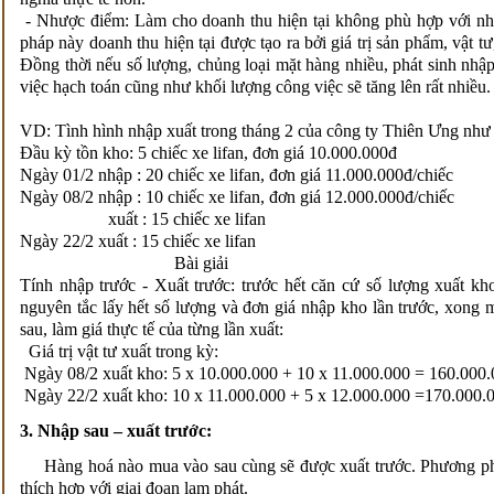
- Nhược điểm: Làm cho doanh thu hiện tại không phù hợp với nh
pháp này doanh thu hiện tại được tạo ra bởi giá trị sản phẩm, vật t
Đồng thời nếu số lượng, chủng loại mặt hàng nhiều, phát sinh nhập
việc hạch toán cũng như khối lượng công việc sẽ tăng lên rất nhiều.
VD: Tình hình nhập xuất trong tháng 2 của công ty Thiên Ưng như 
Đầu kỳ tồn kho: 5 chiếc xe lifan, đơn giá 10.000.000đ
Ngày 01/2 nhập : 20 chiếc xe lifan, đơn giá 11.000.000đ/chiếc
Ngày 08/2 nhập : 10 chiếc xe lifan, đơn giá 12.000.000đ/chiếc
xuất : 15 chiếc xe lifan
Ngày 22/2 xuất : 15 chiếc xe lifan
Bài giải
Tính nhập trước - Xuất trước: trước hết căn cứ số lượng xuất kho
nguyên tắc lấy hết số lượng và đơn giá nhập kho lần trước, xong 
sau, làm giá thực tế của từng lần xuất:
Giá trị vật tư xuất trong kỳ:
Ngày 08/2 xuất kho: 5 x 10.000.000 + 10 x 11.000.000 = 160.000.
Ngày 22/2 xuất kho: 10 x 11.000.000 + 5 x 12.000.000 =170.000.
3. Nhập sau – xuất trước:
Hàng hoá nào mua vào sau cùng sẽ được xuất trước. Phương phá
thích hợp với giai đoạn lạm phát.