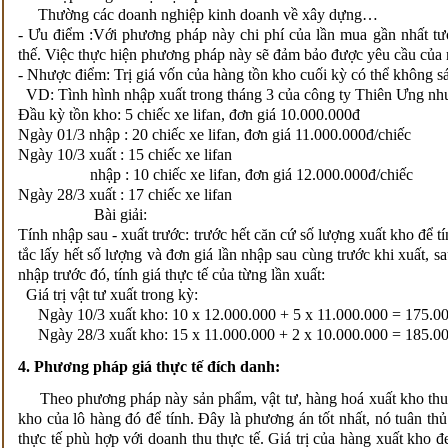
Thường các doanh nghiệp kinh doanh về xây dựng…
- Ưu điểm :Với phương pháp này chi phí của lần mua gần nhất tươn
thế. Việc thực hiện phương pháp này sẽ đảm bảo được yêu cầu của 
- Nhược điểm: Trị giá vốn của hàng tồn kho cuối kỳ có thể không sát
VD: Tình hình nhập xuất trong tháng 3 của công ty Thiên Ưng như
Đầu kỳ tồn kho: 5 chiếc xe lifan, đơn giá 10.000.000đ
Ngày 01/3 nhập : 20 chiếc xe lifan, đơn giá 11.000.000đ/chiếc
Ngày 10/3 xuất : 15 chiếc xe lifan
nhập : 10 chiếc xe lifan, đơn giá 12.000.000đ/chiếc
Ngày 28/3 xuất : 17 chiếc xe lifan
Bài giải:
Tính nhập sau - xuất trước: trước hết căn cứ số lượng xuất kho để t
tắc lấy hết số lượng và đơn giá lần nhập sau cùng trước khi xuất, s
nhập trước đó, tính giá thực tế của từng lần xuất:
Giá trị vật tư xuất trong kỳ:
Ngày 10/3 xuất kho: 10 x 12.000.000 + 5 x 11.000.000 = 175.00
Ngày 28/3 xuất kho: 15 x 11.000.000 + 2 x 10.000.000 = 185.00
4. Phương pháp giá thực tế đích danh:
Theo phương pháp này sản phẩm, vật tư, hàng hoá xuất kho thuộc
kho của lô hàng đó để tính. Đây là phương án tốt nhất, nó tuân thủ
thực tế phù hợp với doanh thu thực tế. Giá trị của hàng xuất kho