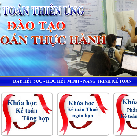
DẠY HẾT SỨC - HỌC HẾT MÌNH - NÂNG TRÌNH KẾ TOÁN