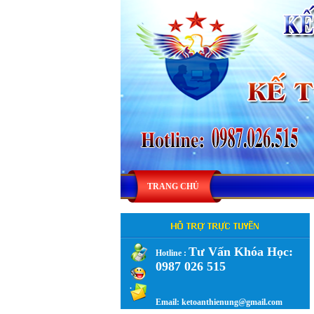
TRANG CHỦ
Tư Vấn Khóa Học:
Hotline :
0987 026 515
.
Email: ketoanthienung@gmail.com