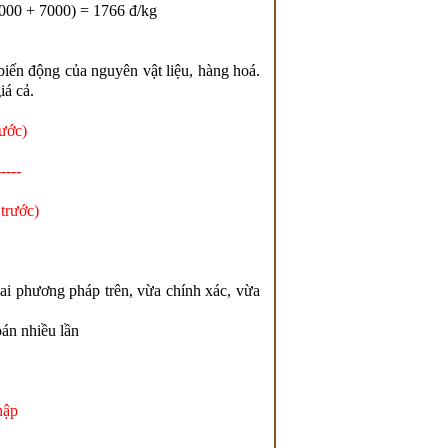
000 + 7000) = 1766 đ/kg
ến động của nguyên vật liệu, hàng hoá.
iá cả.
ớc)
----
ước)
 phương pháp trên, vừa chính xác, vừa
án nhiều lần
ập