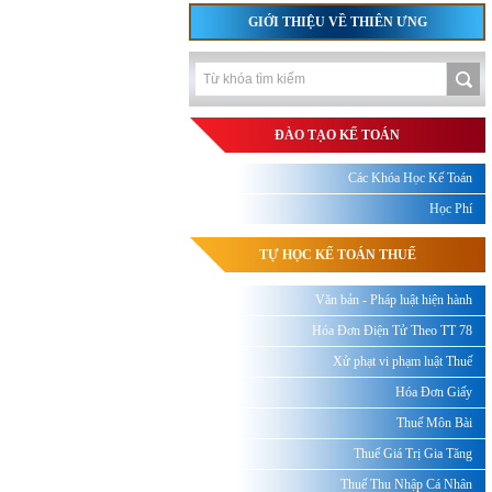
GIỚI THIỆU VỀ THIÊN ƯNG
ĐÀO TẠO KẾ TOÁN
Các Khóa Học Kế Toán
Học Phí
TỰ HỌC KẾ TOÁN THUẾ
Văn bản - Pháp luật hiện hành
Hóa Đơn Điện Tử Theo TT 78
Xử phạt vi phạm luật Thuế
Hóa Đơn Giấy
Thuế Môn Bài
Thuế Giá Trị Gia Tăng
Thuế Thu Nhập Cá Nhân