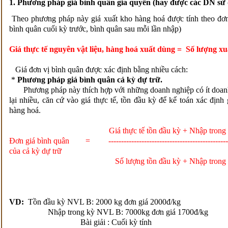
1. Phương pháp giá bình quân gia quyền (hay được các DN sử
Theo phương pháp này giá xuất kho hàng hoá được tính theo đơn 
bình quân cuối kỳ trước, bình quân sau mỗi lần nhập)
Giá thực tế nguyên vật liệu, hàng hoá xuất dùng = Số lượng x
Giá đơn vị bình quân được xác định bằng nhiều cách:
*
Phương pháp giá bình quân cả kỳ dự trữ.
Phương pháp này thích hợp với những doanh nghiệp có ít doanh 
lại nhiều, căn cứ vào giá thực tế, tồn đầu kỳ để kế toán xác địn
hàng hoá.
Giá thực tế tồn đầu kỳ + Nhập trong 
Đơn giá bình quân = ------------------------------------------------
của cả kỳ dự trữ
Số lượng tồn đầu kỳ + Nhập trong 
VD:
Tồn đầu kỳ NVL B: 2000 kg đơn giá 2000đ/kg
Nhập trong kỳ NVL B: 7000kg đơn giá 1700đ/kg
Bài giải : Cuối kỳ tính