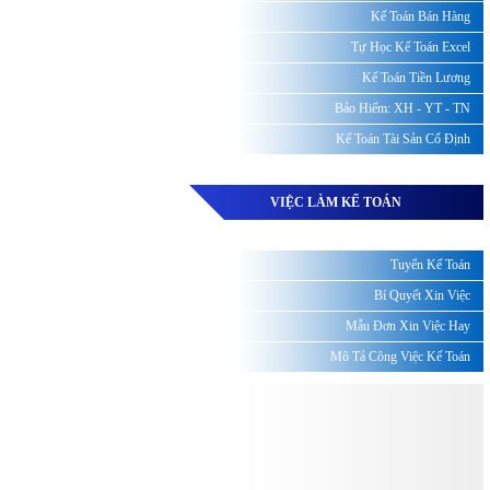
Kế Toán Bán Hàng
Tự Học Kế Toán Excel
Kế Toán Tiền Lương
Bảo Hiểm: XH - YT - TN
Kế Toán Tài Sản Cố Định
VIỆC LÀM KẾ TOÁN
Tuyển Kế Toán
Bí Quyết Xin Việc
Mẫu Đơn Xin Việc Hay
Mô Tả Công Việc Kế Toán