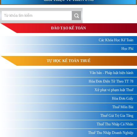
ĐÀO TẠO KẾ TOÁN
Các Khóa Học Kế Toán
Học Phí
TỰ HỌC KẾ TOÁN THUẾ
Văn bản - Pháp luật hiện hành
Hóa Đơn Điện Tử Theo TT 78
Xử phạt vi phạm luật Thuế
Hóa Đơn Giấy
Thuế Môn Bài
Thuế Giá Trị Gia Tăng
Thuế Thu Nhập Cá Nhân
Thuế Thu Nhập Doanh Nghiệp