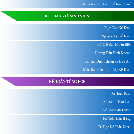
Kinh Nghiệm Làm Kế Toán Thuế
KẾ TOÁN VỚI SINH VIÊN
Thực Tập Kế Toán
Nguyên Lý Kế Toán
Có Thể Bạn Muốn Biết
Hướng Dẫn Định Khoản
Bài Tập Định Khoản và Đáp Án
Mẫu Báo Cáo Thực Tập Kế Toán
KẾ TOÁN TỔNG HỢP
Kế Toán Kho
Sổ Sách - Báo Cáo
Kế Toán Giá Thành
Kế Toán Bán Hàng
Tự Học Kế Toán Excel