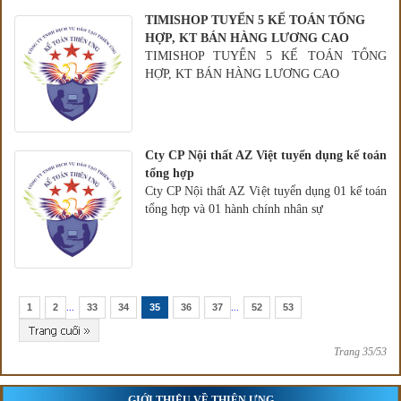
TIMISHOP TUYỂN 5 KẾ TOÁN TỔNG
HỢP, KT BÁN HÀNG LƯƠNG CAO
TIMISHOP TUYỂN 5 KẾ TOÁN TỔNG
HỢP, KT BÁN HÀNG LƯƠNG CAO
Cty CP Nội thất AZ Việt tuyển dụng kế toán
tổng hợp
Cty CP Nội thất AZ Việt tuyển dụng 01 kế toán
tổng hợp và 01 hành chính nhân sự
1
2
...
33
34
35
36
37
...
52
53
Trang 35/53
GIỚI THIỆU VỀ THIÊN ƯNG