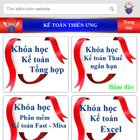
Trang
KẾ TOÁN THIÊN ƯNG
chủ