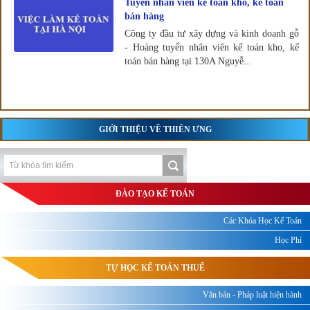
Tuyển nhân viên kế toán kho, kế toán
bán hàng
Công ty đầu tư xây dựng và kinh doanh gỗ
- Hoàng tuyển nhân viên kế toán kho, kế
toán bán hàng tại 130A Nguyễ...
GIỚI THIỆU VỀ THIÊN ƯNG
ĐÀO TẠO KẾ TOÁN
Các Khóa Học Kế Toán
Học Phí
TỰ HỌC KẾ TOÁN THUẾ
Văn bản - Pháp luật hiện hành