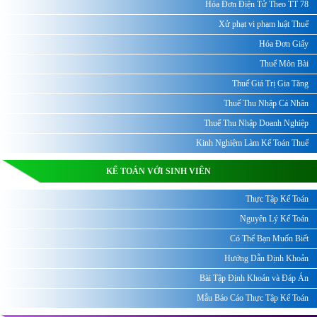
Hóa Đơn Điện Tử Theo TT 78
Xử phạt vi phạm luật Thuế
Hóa Đơn Giấy
Thuế Môn Bài
Thuế Giá Trị Gia Tăng
Thuế Thu Nhập Cá Nhân
Thuế Thu Nhập Doanh Nghiệp
Kinh Nghiệm Làm Kế Toán Thuế
KẾ TOÁN VỚI SINH VIÊN
Thực Tập Kế Toán
Nguyên Lý Kế Toán
Có Thể Bạn Muốn Biết
Hướng Dẫn Định Khoản
Bài Tập Định Khoản và Đáp Án
Mẫu Báo Cáo Thực Tập Kế Toán