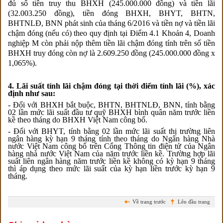
đủ số tiền truy thu BHXH (245.000.000 đồng) và tiền lãi
(32.003.250 đồng), tiền đóng BHXH, BHYT, BHTN,
BHTNLĐ, BNN phát sinh của tháng 6/2016 và tiền nợ và tiền lãi
chậm đóng (nếu có) theo quy định tại Điểm 4.1 Khoản 4, Doanh
nghiệp M còn phải nộp thêm tiền lãi chậm đóng tính trên số tiền
BHXH truy đóng còn nợ là 2.609.250 đồng (245.000.000 đồng x
1,065%).
4. Lãi suất tính lãi chậm đóng tại thời điểm tính lãi (%), xác
định như sau:
- Đối với BHXH bắt buộc, BHTN, BHTNLĐ, BNN, tính bằng
02 lần mức lãi suất đầu tư quỹ BHXH bình quân năm trước liền
kề theo tháng do BHXH Việt Nam công bố.
- Đối với BHYT, tính bằng 02 lần mức lãi suất thị trường liên
ngân hàng kỳ hạn 9 tháng tính theo tháng do Ngân hàng Nhà
nước Việt Nam công bố trên Cổng Thông tin điện tử của Ngân
hàng nhà nước Việt Nam của năm trước li
ề
n k
ề
. Trường hợp lãi
suất liên ngân hàng năm trước liền kề không có kỳ hạn 9 tháng
thì áp dụng theo mức lãi suất của kỳ hạn liền trước kỳ hạn 9
tháng.
Về trang trước
Lên đầu trang