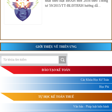
nhất theo luật BHXH mới 2016 theo Thông
tư 59/2015/TT-BLĐTBXH hướng dẫ...
GIỚI THIỆU VỀ THIÊN ƯNG
ĐÀO TẠO KẾ TOÁN
Các Khóa Học Kế Toán
Học Phí
TỰ HỌC KẾ TOÁN THUẾ
Văn bản - Pháp luật hiện hành