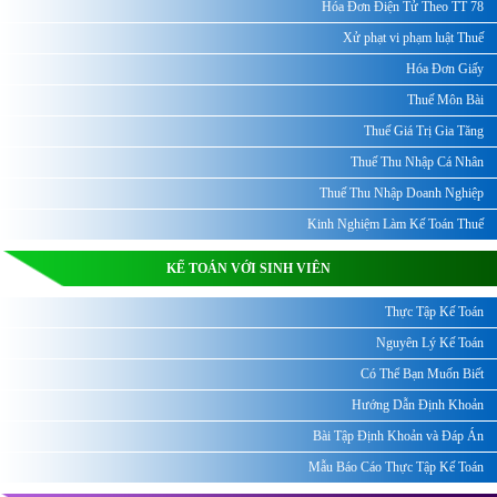
Hóa Đơn Điện Tử Theo TT 78
Xử phạt vi phạm luật Thuế
Hóa Đơn Giấy
Thuế Môn Bài
Thuế Giá Trị Gia Tăng
Thuế Thu Nhập Cá Nhân
Thuế Thu Nhập Doanh Nghiệp
Kinh Nghiệm Làm Kế Toán Thuế
KẾ TOÁN VỚI SINH VIÊN
Thực Tập Kế Toán
Nguyên Lý Kế Toán
Có Thể Bạn Muốn Biết
Hướng Dẫn Định Khoản
Bài Tập Định Khoản và Đáp Án
Mẫu Báo Cáo Thực Tập Kế Toán