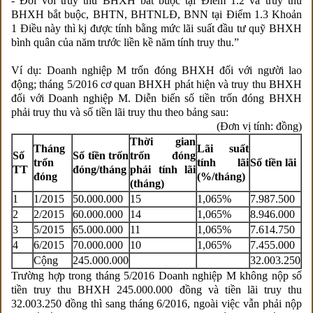
- Đối với truy thu BHXH bắt buộc tại Điểm 1.2 và truy thu
BHXH bắt buộc, BHTN, BHTNLĐ, BNN tại Điểm 1.3 Khoản
1 Điều này thì kj được tính bằng mức lãi suất đầu tư quỹ BHXH
bình quân của năm trước liền kề năm tính truy thu.”
Ví dụ: Doanh nghiệp M trốn đóng BHXH đối với người lao
động; tháng 5/2016 cơ quan BHXH phát hiện và truy thu BHXH
đối với Doanh nghiệp M. Diễn biến số tiền trốn đóng BHXH
phải truy thu và số tiền lãi truy thu theo bảng sau:
(Đơn vị tính: đồng)
Thời gian
Tháng
Lãi suất
Số
Số tiền trốn
trốn đóng
trốn
tính lãi
Số tiền lãi
TT
đóng/tháng
phải tính lãi
đóng
(%/tháng)
(tháng)
1
1/2015
50.000.000
15
1,065%
7.987.500
2
2/2015
60.000.000
14
1,065%
8.946.000
3
5/2015
65.000.000
11
1,065%
7.614.750
4
6/2015
70.000.000
10
1,065%
7.455.000
Cộng
245.000.000
32.003.250
Trường hợp trong tháng 5/2016 Doanh nghiệp M không nộp số
tiền truy thu BHXH 245.000.000 đồng và tiền lãi truy thu
32.003.250 đồng thì sang tháng 6/2016, ngoài việc vẫn phải nộp