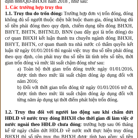
định 888/QĐ-BHXH năm 2018 , như sau:
1. Các trường hợp truy thu
1.1. Truy thu do trốn đóng:
Trường hợp đơn vị trốn đóng, đóng
không đủ số người thuộc diện bắt buộc tham gia, đóng không đủ
số tiền phải đóng theo quy định, chiếm dụng tiền đóng BHXH,
BHYT, BHTN, BHTNLĐ, BNN (sau đây gọi là trốn đóng) do
cơ quan BHXH kết luận thanh tra chuyên ngành đóng BHXH,
BHYT, BHTN, cơ quan thanh tra nhà nước có thẩm quyền kết
luận từ ngày 01/01/2016 thì ngoài việc truy thu số tiền phải đóng
theo quy định, còn phải truy thu số tiền lãi tính trên số tiền, thời
gian trốn đóng và mức lãi suất chậm đóng như sau:
a) Toàn bộ thời gian trốn đóng trước ngày 01/01/2016,
được tính theo mức lãi suất chậm đóng áp dụng đối với
năm 2016;
b) Đối với thời gian trốn đóng từ ngày 01/01/2016 trở đi,
được tính theo mức lãi suất chậm đóng áp dụng đối với
từng năm áp dụng tại thời điểm phát hiện trốn đóng.
1.2. Truy thu đối với người lao động sau khi chấm dứt
HĐLĐ về nước truy đóng BHXH cho thời gian đi làm việc ở
nước ngoài theo HĐLĐ chưa đóng
: trường hợp sau 06 tháng
kể từ ngày chấm dứt HĐLĐ về nước mới thực hiện truy đóng
BHXH thì số tiền truy thu BHXH được tính bao gồm: số tiền