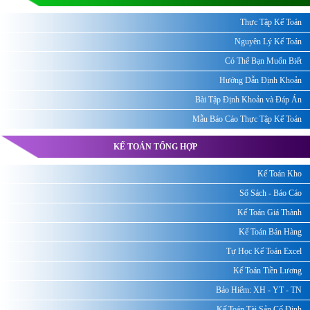
Thực Tập Kế Toán
Nguyên Lý Kế Toán
Có Thể Bạn Muốn Biết
Hướng Dẫn Định Khoản
Bài Tập Định Khoản và Đáp Án
Mẫu Báo Cáo Thực Tập Kế Toán
KẾ TOÁN TỔNG HỢP
Kế Toán Kho
Sổ Sách - Báo Cáo
Kế Toán Giá Thành
Kế Toán Bán Hàng
Tự Học Kế Toán Excel
Kế Toán Tiền Lương
Bảo Hiểm: XH - YT - TN
Kế Toán Tài Sản Cố Định