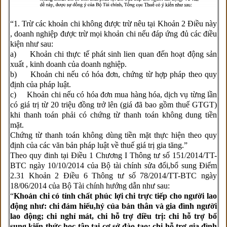
“1. Trừ các khoản chi không được trừ nêu tại Khoản 2 Điều này
, doanh nghiệp được trừ mọi khoản chi nếu đáp ứng đủ các điều
kiện như sau:
a) Khoản chi thực tế phát sinh lien quan đến hoạt động sản
xuất , kinh doanh của doanh nghiệp.
b) Khoản chi nếu có hóa đơn, chứng từ hợp pháp theo quy
định của pháp luật.
c) Khoản chi nếu có hóa đơn mua hàng hóa, dịch vụ từng lần
có giá trị từ 20 triệu đồng trở lên (giá đã bao gồm thuế GTGT)
khi thanh toán phải có chứng từ thanh toán không dung tiền
mặt.
Chứng từ thanh toán không dùng tiền mặt thực hiện theo quy
định của các văn bản pháp luật về thuế giá trị gia tăng.”
Theo quy đinh tại Điều 1 Chương I Thông tư số 151/2014/TT-
BTC ngày 10/10/2014 của Bộ tài chính sửa đổi,bổ sung Điểm
2.31 Khoản 2 Điều 6 Thông tư số 78/2014/TT-BTC ngày
18/06/2014 của Bộ Tài chính hướng dẫn như sau:
“
Khoản chi có tính chất phúc lợi chi trực tiếp cho người lao
động như: chi đám hiếu,hỷ của bản thân và gia đình người
lao động; chi nghỉ mát, chi hỗ trợ điều trị: chi hỗ trợ bổ
sung kiến thức học tập tại cơ sở đào tạo: chi hỗ trợ gia đình