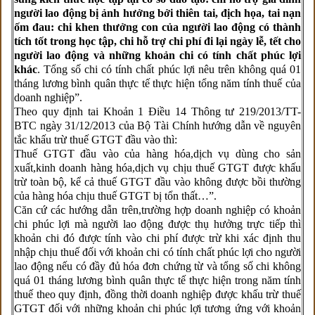
người lao động bị ảnh hưởng bởi thiên tai, địch họa, tai nạn
ốm đau: chi khen thưởng con của người lao động có thành
tích tốt trong học tập, chi hỗ trợ chi phí đi lại ngày lễ, tết cho
người lao động và những khoản chi có tính chất phúc lợi
khác
. Tổng số chi có tính chất phúc lợi nêu trên không quá 01
tháng lương bình quân thực tế thực hiện tổng năm tính thuế của
doanh nghiệp”.
Theo quy định tai Khoản 1 Điều 14 Thông tư 219/2013/TT-
BTC ngày 31/12/2013 của Bộ Tài Chính hướng dẫn về nguyên
tắc khấu trừ thuế GTGT đầu vào thì:
Thuế GTGT đầu vào của hàng hóa,dịch vụ dùng cho sản
xuất,kinh doanh hàng hóa,dịch vụ chịu thuế GTGT được khấu
trừ toàn bộ, kể cả thuế GTGT đầu vào không được bồi thường
của hàng hóa chịu thuế GTGT bị tổn thất…”.
Căn cứ các hướng dẫn trên,trường hợp doanh nghiệp có khoản
chi phúc lợi mà người lao động được thụ hưởng trực tiếp thì
khoản chi đó được tính vào chi phí được trừ khi xác định thu
nhập chịu thuế đối với khoản chi có tính chất phúc lợi cho người
lao động nếu có đầy đủ hóa đơn chứng từ và tổng số chi không
quá 01 tháng lương bình quân thực tế thực hiện trong năm tính
thuế theo quy định, đồng thời doanh nghiệp được khấu trừ thuế
GTGT đối với những khoản chi phúc lợi tương ứng với khoản