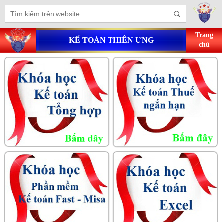
Trang
KẾ TOÁN THIÊN ƯNG
chủ