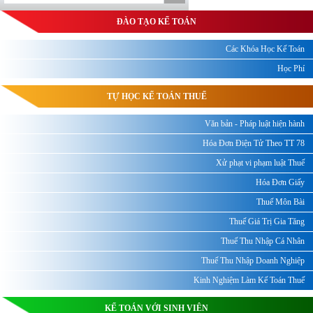
ĐÀO TẠO KẾ TOÁN
Các Khóa Học Kế Toán
Học Phí
TỰ HỌC KẾ TOÁN THUẾ
Văn bản - Pháp luật hiện hành
Hóa Đơn Điện Tử Theo TT 78
Xử phạt vi phạm luật Thuế
Hóa Đơn Giấy
Thuế Môn Bài
Thuế Giá Trị Gia Tăng
Thuế Thu Nhập Cá Nhân
Thuế Thu Nhập Doanh Nghiệp
Kinh Nghiệm Làm Kế Toán Thuế
KẾ TOÁN VỚI SINH VIÊN