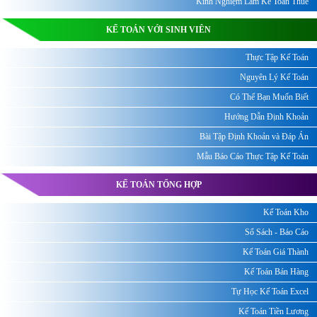
Kinh Nghiệm Làm Kế Toán Thuế
KẾ TOÁN VỚI SINH VIÊN
Thực Tập Kế Toán
Nguyên Lý Kế Toán
Có Thể Bạn Muốn Biết
Hướng Dẫn Định Khoản
Bài Tập Định Khoản và Đáp Án
Mẫu Báo Cáo Thực Tập Kế Toán
KẾ TOÁN TỔNG HỢP
Kế Toán Kho
Sổ Sách - Báo Cáo
Kế Toán Giá Thành
Kế Toán Bán Hàng
Tự Học Kế Toán Excel
Kế Toán Tiền Lương