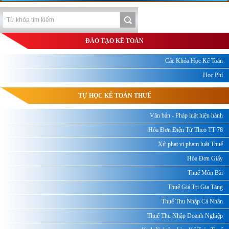
ĐÀO TẠO KẾ TOÁN
Các Khóa Học Kế Toán
Học Phí
TỰ HỌC KẾ TOÁN THUẾ
Văn bản - Pháp luật hiện hành
Hóa Đơn Điện Tử Theo TT 78
Xử phạt vi phạm luật Thuế
Hóa Đơn Giấy
Thuế Môn Bài
Thuế Giá Trị Gia Tăng
Thuế Thu Nhập Cá Nhân
Thuế Thu Nhập Doanh Nghiệp