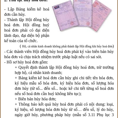
- Lập Bảng kiểm kê hoá
đơn cần hủy.
- Thành lập Hội đồng hủy
hoá đơn. Hội đồng huỷ
hoá đơn phải có đại diện
lãnh đạo, đại diện bộ phận
kế toán của tổ chức.
(
)
Hộ, cá nhân kinh doanh không phải thành lập Hội đồng khi hủy hoá đơn
- Các thành viên Hội đồng hủy hoá đơn phải ký vào biên bản hủy
hóa đơn và chịu trách nhiệm trước pháp luật nếu có sai sót.
- Hồ sơ hủy hoá đơn gồm:
+ Quyết định thành lập Hội đồng hủy hoá đơn, trừ trường
hợp hộ, cá nhân kinh doanh;
+ Bảng kiểm kê hoá đơn cần hủy ghi chi tiết: tên hóa đơn,
ký hiệu mẫu số hóa đơn, ký hiệu hóa đơn, số lượng hóa
đơn hủy (từ số... đến số... hoặc kê chi tiết từng số hoá đơn
nếu số hoá đơn cần huỷ không liên tục);
+ Biên bản hủy hóa đơn;
+ Thông báo kết quả hủy hoá đơn phải có nội dung: loại,
ký hiệu, số lượng hóa đơn hủy từ số… đến số, lý do hủy,
ngày giờ hủy, phương pháp hủy (mẫu số 3.11 Phụ lục 3