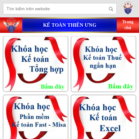
Trang
KẾ TOÁN THIÊN ƯNG
chủ