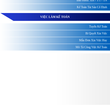
Bảo Hiểm: XH - YT - TN
Kế Toán Tài Sản Cố Định
VIỆC LÀM KẾ TOÁN
Tuyển Kế Toán
Bí Quyết Xin Việc
Mẫu Đơn Xin Việc Hay
Mô Tả Công Việc Kế Toán