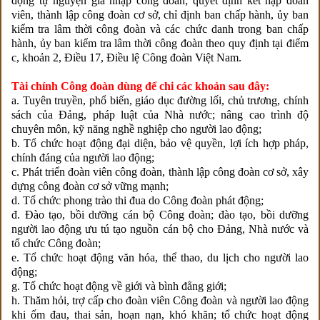
động tự nguyện gia nhập công đoàn; quyết định kết nạp đoàn
viên, thành lập công đoàn cơ sở, chỉ định ban chấp hành, ủy ban
kiểm tra lâm thời công đoàn và các chức danh trong ban chấp
hành, ủy ban kiểm tra lâm thời công đoàn theo quy định tại điểm
c, khoản 2, Điều 17, Điều lệ Công đoàn Việt Nam.
Tài chính Công đoàn dùng để chi các khoản sau đây:
a. Tuyên truyền, phổ biến, giáo dục đường lối, chủ trương, chính
sách của Đảng, pháp luật của Nhà nước; nâng cao trình độ
chuyên môn, kỹ năng nghề nghiệp cho người lao động;
b. Tổ chức hoạt động đại diện, bảo vệ quyền, lợi ích hợp pháp,
chính đáng của người lao động;
c. Phát triển đoàn viên công đoàn, thành lập công đoàn cơ sở, xây
dựng công đoàn cơ sở vững mạnh;
d. Tổ chức phong trào thi đua do Công đoàn phát động;
đ. Đào tạo, bồi dưỡng cán bộ Công đoàn; đào tạo, bồi dưỡng
người lao động ưu tú tạo nguồn cán bộ cho Đảng, Nhà nước và
tổ chức Công đoàn;
e. Tổ chức hoạt động văn hóa, thể thao, du lịch cho người lao
động;
g. Tổ chức hoạt động về giới và bình đẳng giới;
h. Thăm hỏi, trợ cấp cho đoàn viên Công đoàn và người lao động
khi ốm đau, thai sản, hoạn nạn, khó khăn; tổ chức hoạt động