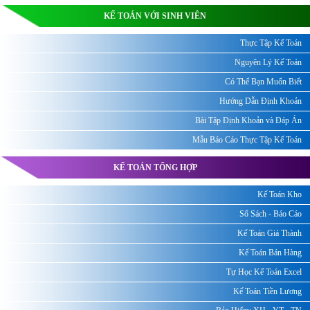
KẾ TOÁN VỚI SINH VIÊN
Thực Tập Kế Toán
Nguyên Lý Kế Toán
Có Thể Bạn Muốn Biết
Hướng Dẫn Định Khoản
Bài Tập Định Khoản và Đáp Án
Mẫu Báo Cáo Thực Tập Kế Toán
KẾ TOÁN TỔNG HỢP
Kế Toán Kho
Sổ Sách - Báo Cáo
Kế Toán Giá Thành
Kế Toán Bán Hàng
Tự Học Kế Toán Excel
Kế Toán Tiền Lương