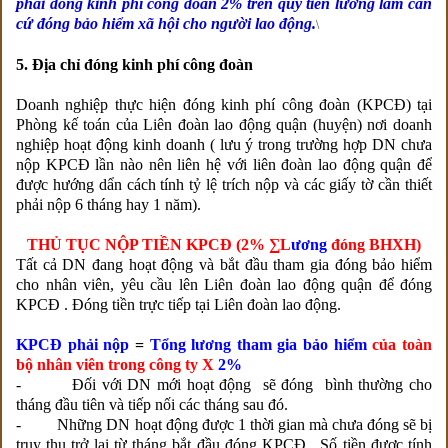
phải đóng kinh phí công đoàn 2% trên quỹ tiền lương làm căn
cứ đóng bảo hiểm xã hội cho người lao động.
\
5. Địa chỉ đóng kinh phí công đoàn
Doanh nghiệp thực hiện đóng kinh phí công đoàn (KPCĐ) tại
Phòng kế toán của Liên đoàn lao động quận (huyện) nơi doanh
nghiệp hoạt động kinh doanh ( lưu ý trong trường hợp DN chưa
nộp KPCĐ lần nào nên liên hệ với liên đoàn lao động quận để
được hướng dẩn cách tính tỷ lệ trích nộp và các giấy tờ cần thiết
phải nộp 6 tháng hay 1 năm).
THỦ TỤC NỘP TIỀN KPCĐ (2% ∑L
ương
đóng BHXH)
Tất cả DN đang hoạt động và bắt đầu tham gia đóng bảo hiểm
cho nhân viên, yêu cầu lên Liên đoàn lao động quận để đóng
KPCĐ . Đóng tiền trực tiếp tại Liên đoàn lao động.
KPCĐ phải nộp
=
Tổng lương tham gia bảo hiểm
của toàn
bộ nhân viên trong công ty X
2%
- Đối với DN mới hoạt động sẽ đóng bình thường cho
tháng đầu tiên và tiếp nối các tháng sau đó.
- Những DN hoạt động được 1 thời gian mà chưa đóng sẽ bị
truy thu trở lại từ tháng bắt đầu đóng KPCĐ . Số tiền được tính