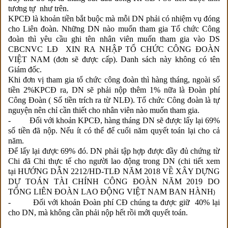
tương tự như trên.
KPCĐ là khoản tiền bắt buộc mà mỗi DN phải có nhiệm vụ đóng
cho Liên đoàn. Những DN nào muốn tham gia Tổ chức Công
đoàn thì yêu cầu ghi tên nhân viên muốn tham gia vào DS
CBCNVC LĐ XIN RA NHẬP TỔ CHỨC CÔNG ĐOÀN
VIỆT NAM (đơn sẽ được cấp). Danh sách này không có tên
Giám đốc.
Khi đơn vị tham gia tổ chức công đoàn thì hàng tháng, ngoài số
tiền 2%KPCĐ ra, DN sẽ phải nộp thêm 1% nữa là Đoàn phí
Công Đoàn ( Số tiền trích ra từ NLĐ). Tổ chức Công đoàn là tự
nguyện nên chỉ cần thiết cho nhân viên nào muốn tham gia.
- Đối với khoản KPCĐ, hàng tháng DN sẽ được lấy lại 69%
số tiền đã nộp. Nếu ít có thể để cuối năm quyết toán lại cho cả
năm.
Để lấy lại được 69% đó. DN phải tập hợp được đầy đủ chứng từ
Chi đã Chi thực tế cho người lao động trong DN (chi tiết xem
tại
HƯỚNG DẪN 2212/HD-TLĐ NĂM 2018 VỀ XÂY DỰNG
DỰ TOÁN TÀI CHÍNH CÔNG ĐOÀN NĂM 2019 DO
TỔNG LIÊN ĐOÀN LAO ĐỘNG VIỆT NAM BAN HÀNH
)
- Đối với khoản Đoàn phí CĐ chúng ta được giữ 40% lại
cho DN, mà không cần phải nộp hết rồi mới quyết toán.