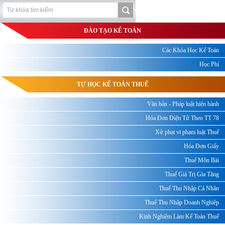
ĐÀO TẠO KẾ TOÁN
Các Khóa Học Kế Toán
Học Phí
TỰ HỌC KẾ TOÁN THUẾ
Văn bản - Pháp luật hiện hành
Hóa Đơn Điện Tử Theo TT 78
Xử phạt vi phạm luật Thuế
Hóa Đơn Giấy
Thuế Môn Bài
Thuế Giá Trị Gia Tăng
Thuế Thu Nhập Cá Nhân
Thuế Thu Nhập Doanh Nghiệp
Kinh Nghiệm Làm Kế Toán Thuế