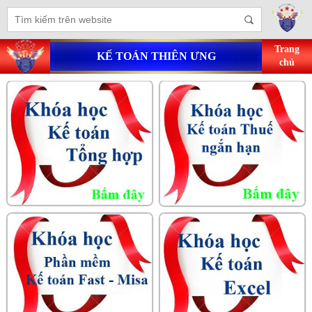
Trang
KẾ TOÁN THIÊN ƯNG
chủ