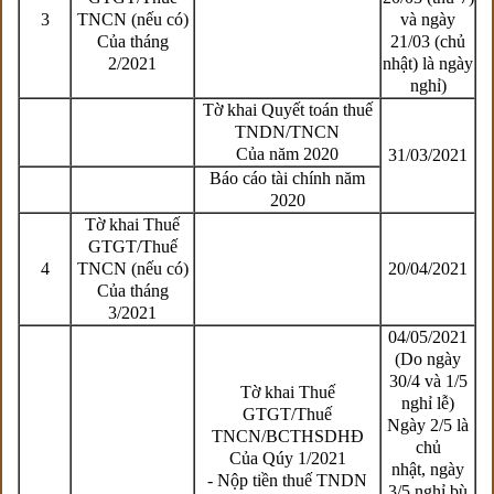
3
TNCN (nếu có)
và ngày
Của tháng
21/03 (chủ
2/2021
nhật) là ngày
nghỉ)
Tờ khai Quyết toán thuế
TNDN/TNCN
Của năm 2020
31/03/2021
Báo cáo tài chính năm
2020
Tờ khai Thuế
GTGT/Thuế
4
TNCN (nếu có)
20/04/2021
Của tháng
3/2021
04/05/2021
(Do ngày
30/4 và 1/5
Tờ khai Thuế
nghỉ lễ)
GTGT/Thuế
Ngày 2/5 là
TNCN/BCTHSDHĐ
chủ
Của Qúy 1/2021
nhật, ngày
- Nộp tiền thuế TNDN
3/5 nghỉ bù