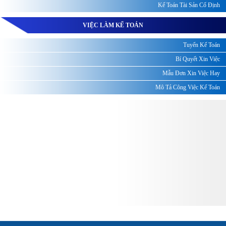
Kế Toán Tài Sản Cố Định
VIỆC LÀM KẾ TOÁN
Tuyển Kế Toán
Bí Quyết Xin Việc
Mẫu Đơn Xin Việc Hay
Mô Tả Công Việc Kế Toán