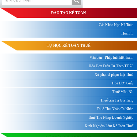
ĐÀO TẠO KẾ TOÁN
Các Khóa Học Kế Toán
Học Phí
TỰ HỌC KẾ TOÁN THUẾ
Văn bản - Pháp luật hiện hành
Hóa Đơn Điện Tử Theo TT 78
Xử phạt vi phạm luật Thuế
Hóa Đơn Giấy
Thuế Môn Bài
Thuế Giá Trị Gia Tăng
Thuế Thu Nhập Cá Nhân
Thuế Thu Nhập Doanh Nghiệp
Kinh Nghiệm Làm Kế Toán Thuế