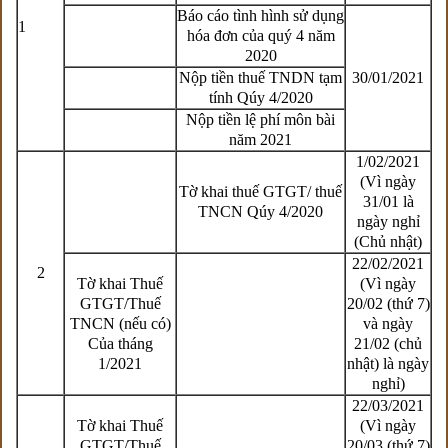
Báo cáo tình hình sử dụng
1
hóa đơn của quý 4 năm
2020
Nộp tiền thuế TNDN tạm
30/01/2021
tính Qúy 4/2020
Nộp tiền lệ phí môn bài
năm 2021
1/02/2021
(Vì ngày
Tờ khai thuế GTGT/ thuế
31/01 là
TNCN Qúy 4/2020
ngày nghỉ
(Chủ nhật)
22/02/2021
2
Tờ khai Thuế
(Vì ngày
GTGT/Thuế
20/02 (thứ 7)
TNCN (nếu có)
và ngày
Của tháng
21/02 (chủ
1/2021
nhật) là ngày
nghỉ)
22/03/2021
Tờ khai Thuế
(Vì ngày
GTGT/Thuế
20/03 (thứ 7)