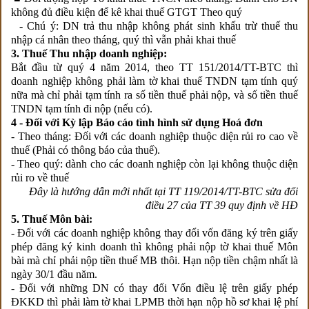
không đủ điều kiện để kê khai thuế GTGT Theo quý
- Chú ý:
DN trả thu nhập không phát sinh khấu trừ thuế thu
nhập cá nhân theo tháng, quý thì vẫn phải khai thuế
3. Thuế Thu nhập doanh nghiệp:
Bắt đầu từ quý 4 năm 2014, theo TT 151/2014/TT-BTC thì
doanh nghiệp không phải làm tờ khai thuế TNDN tạm tính quý
nữa mà chỉ phải tạm tính ra số tiền thuế phải nộp, và số tiền thuế
TNDN tạm tính đi nộp (nếu có).
4 - Đối với Kỳ lập Báo cáo tình hình sử dụng Hoá đơn
- Theo tháng: Đối với các doanh nghiệp thuộc diện rủi ro cao về
thuế (Phải có thông báo của thuế).
- Theo quý: dành cho các doanh nghiệp còn lại không thuộc diện
rủi ro về thuế
Đây là hướng dẫn mới nhất tại TT 119/2014/TT-BTC sửa đổi
điều 27 của TT 39 quy định về HĐ
5. Thuế Môn bài:
- Đối với các doanh nghiệp không thay đổi vốn đăng ký trên giấy
phép đăng ký kinh doanh thì không phải nộp tờ khai thuế Môn
bài mà chỉ phải nộp tiền thuế MB thôi. Hạn nộp tiền chậm nhất là
ngày 30/1 đầu năm.
- Đối với những DN có
thay đổi Vốn điều lệ trên giấy phép
ĐKKD thì
phải làm tờ khai LPMB thời hạn nộp hồ sơ khai lệ phí