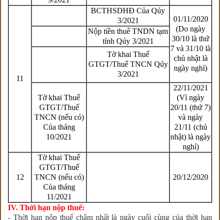
BCTHSDHĐ Của Qúy
01/11/2020
3/2021
(Do ngày
Nộp tiền thuế TNDN tạm
30/10 là thứ
tính Qúy 3/2021
7 và 31/10 là
Tờ khai Thuế
chủ nhật là
GTGT/Thuế TNCN Qúy
ngày nghỉ)
3/2021
11
22/11/2021
Tờ khai Thuế
(Vì ngày
GTGT/Thuế
20/11 (thứ 7)
TNCN (nếu có)
và ngày
Của tháng
21/11 (chủ
10/2021
nhật) là ngày
nghỉ)
Tờ khai Thuế
GTGT/Thuế
12
TNCN (nếu có)
20/12/2020
Của tháng
11/2021
IV. Thời hạn nộp thuế:
- Thời hạn nộp thuế chậm nhất là ngày cuối cùng của thời hạn