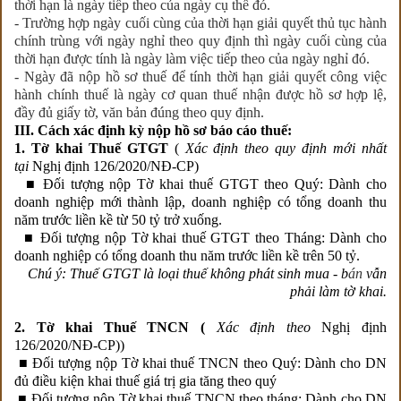
thời hạn là ngày tiếp theo của ngày cụ thể đó.
- Trường hợp ngày cuối cùng của thời hạn giải quyết thủ tục hành
chính trùng với ngày nghỉ theo quy định thì ngày cuối cùng của
thời hạn được tính là ngày làm việc tiếp theo của ngày nghỉ đó.
- Ngày đã nộp hồ sơ thuế để tính thời hạn giải quyết công việc
hành chính thuế là ngày cơ quan thuế nhận được hồ sơ hợp lệ,
đầy đủ giấy tờ, văn bản đúng theo quy định.
III. Cách xác định kỳ nộp hồ sơ báo cáo thuế:
1. Tờ khai Thuế GTGT
(
Xác định theo quy định mới nhất
tại
Nghị định 126/2020/NĐ-CP)
■ Đối tượng nộp Tờ khai thuế GTGT theo Quý: Dành cho
doanh nghiệp mới thành lập, doanh nghiệp có tổng doanh thu
năm trước liền kề từ 50 tỷ trở xuống.
■ Đối tượng nộp Tờ khai thuế GTGT theo Tháng: Dành cho
doanh nghiệp có tổng doanh thu năm trước liền kề trên 50 tỷ.
Chú ý: Thuế GTGT là loại thuế không phát sinh mua - b
án
vẫn
phải làm tờ khai.
2. Tờ khai Thuế TNCN
(
Xác định theo
Nghị định
126/2020/NĐ-CP)
)
■ Đối tượng nộp Tờ khai thuế TNCN theo Quý: Dành cho DN
đủ điều kiện khai thuế giá trị gia tăng theo quý
■ Đối tượng nộp Tờ khai thuế TNCN theo tháng: Dành cho DN