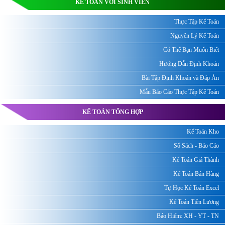
KẾ TOÁN VỚI SINH VIÊN
Thực Tập Kế Toán
Nguyên Lý Kế Toán
Có Thể Bạn Muốn Biết
Hướng Dẫn Định Khoản
Bài Tập Định Khoản và Đáp Án
Mẫu Báo Cáo Thực Tập Kế Toán
KẾ TOÁN TỔNG HỢP
Kế Toán Kho
Sổ Sách - Báo Cáo
Kế Toán Giá Thành
Kế Toán Bán Hàng
Tự Học Kế Toán Excel
Kế Toán Tiền Lương
Bảo Hiểm: XH - YT - TN