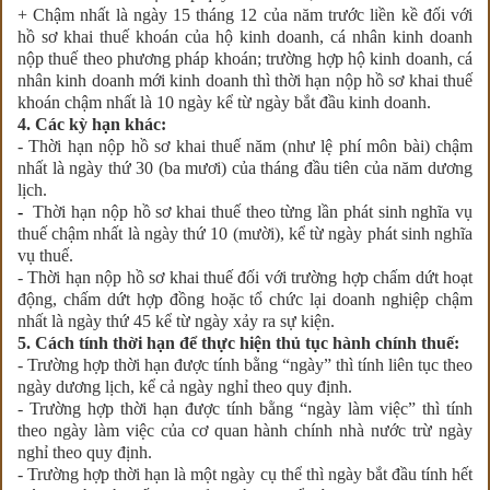
+ Chậm nhất là ngày 15 tháng 12 của năm trước liền kề đối với
hồ sơ khai thuế khoán của hộ kinh doanh, cá nhân kinh doanh
nộp thuế theo phương pháp khoán; trường hợp hộ kinh doanh, cá
nhân kinh doanh mới kinh doanh thì thời hạn nộp hồ sơ khai thuế
khoán chậm nhất là 10 ngày kể từ ngày bắt đầu kinh doanh.
4. Các kỳ hạn khác:
- Thời hạn nộp hồ sơ khai thuế năm (như lệ phí môn bài) chậm
nhất là ngày thứ 30 (ba mươi) của tháng đầu tiên của năm dương
lịch.
-
Thời hạn nộp hồ sơ khai thuế theo từng lần phát sinh nghĩa vụ
thuế chậm nhất là ngày thứ 10 (mười), kể từ ngày phát sinh nghĩa
vụ thuế.
- Thời hạn nộp hồ sơ khai thuế đối với trường hợp chấm dứt hoạt
động, chấm dứt hợp đồng hoặc tổ chức lại doanh nghiệp chậm
nhất là ngày thứ 45 kể từ ngày xảy ra sự kiện.
5. Cách tính thời hạn để thực hiện thủ tục hành chính thuế:
- Trường hợp thời hạn được tính bằng “ngày” thì tính liên tục theo
ngày dương lịch, kể cả ngày nghỉ theo quy định.
- Trường hợp thời hạn được tính bằng “ngày làm việc” thì tính
theo ngày làm việc của cơ quan hành chính nhà nước trừ ngày
nghỉ theo quy định.
- Trường hợp thời hạn là một ngày cụ thể thì ngày bắt đầu tính hết