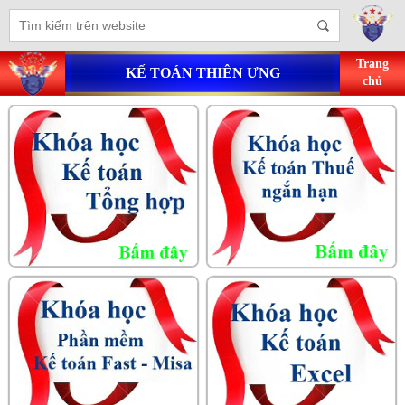
Trang
KẾ TOÁN THIÊN ƯNG
chủ