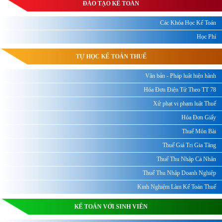
ĐÀO TẠO KẾ TOÁN
Các Khóa Học Kế Toán
Học Phí
TỰ HỌC KẾ TOÁN THUẾ
Văn bản - Pháp luật hiện hành
Hóa Đơn Điện Tử Theo TT 78
Xử phạt vi phạm luật Thuế
Hóa Đơn Giấy
Thuế Môn Bài
Thuế Giá Trị Gia Tăng
Thuế Thu Nhập Cá Nhân
Thuế Thu Nhập Doanh Nghiệp
Kinh Nghiệm Làm Kế Toán Thuế
KẾ TOÁN VỚI SINH VIÊN