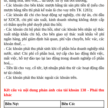
tư, hàng hóa, tiền vốn,... đã được xử lý bắt bồi thường;
- Các khoản cho bên khác mượn bằng tài sản phi tiền tệ (nếu cho
mượn bằng tiền thì phải kế toán là cho vay trên TK 1283);
- Các khoản đã chi cho hoạt động sự nghiệp, chi dự án, chi đầu
tư XDCB, chi phí sản xuất, kinh doanh nhưng không được cấp
có thẩm quyền phê duyệt phải thu hồi;
- Các khoản chi hộ phải thu hồi, như các khoản bên nhận uỷ thác
xuất nhập khẩu chi hộ, cho bên giao uỷ thác xuất khẩu về phí
ngân hàng, phí giám định hải quan, phí vận chuyển, bốc vác, các
khoản thuế, ...
- Các khoản phải thu phát sinh khi cổ phần hóa doanh nghiệp nhà
nước, như: Chi phí cổ phần hoá, trợ cấp cho lao động thôi việc,
mất việc, hỗ trợ đào tạo lại lao động trong doanh nghiệp cổ phần
hoá,...
- Tiền lãi cho vay, cổ tức, lợi nhuận phải thu từ các hoạt động đầu
tư tài chính;
- Các khoản phải thu khác ngoài các khoản trên.
Kết cấu và nội dung phản ánh của tài khoản 138 - Phải thu
khác
Bên Nợ:
Bên Có: