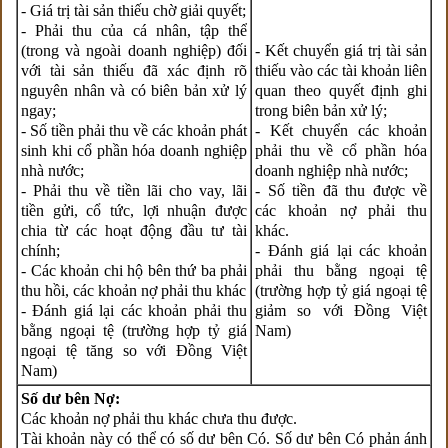
- Giá trị tài sản thiếu chờ giải quyết;
- Phải thu của cá nhân, tập thể
(trong và ngoài doanh nghiệp) đối
- Kết chuyển giá trị tài sản
với tài sản thiếu đã xác định rõ
thiếu vào các tài khoản liên
nguyên nhân và có biên bản xử lý
quan theo quyết định ghi
ngay;
trong biên bản xử lý;
- Số tiền phải thu về các khoản phát
- Kết chuyển các khoản
sinh khi cổ phần hóa doanh nghiệp
phải thu về cổ phần hóa
nhà nước;
doanh nghiệp nhà nước;
- Phải thu về tiền lãi cho vay, lãi
- Số tiền đã thu được về
tiền gửi, cổ tức, lợi nhuận được
các khoản nợ phải thu
chia từ các hoạt động đầu tư tài
khác.
chính;
- Đánh giá lại các khoản
- Các khoản chi hộ bên thứ ba phải
phải thu bằng ngoại tệ
thu hồi, các khoản nợ phải thu khác
(trường hợp tỷ giá ngoại tệ
- Đánh giá lại các khoản phải thu
giảm so với Đồng Việt
bằng ngoại tệ (trường hợp tỷ giá
Nam)
ngoại tệ tăng so với Đồng Việt
Nam)
Số dư bên Nợ:
Các khoản nợ phải thu khác chưa thu được.
Tài khoản này có thể có số dư bên Có. Số dư bên Có phản ánh