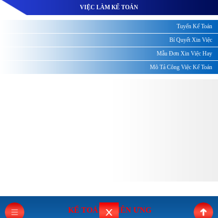
VIỆC LÀM KẾ TOÁN
Tuyển Kế Toán
Bí Quyết Xin Việc
Mẫu Đơn Xin Việc Hay
Mô Tả Công Việc Kế Toán
KẾ TOÁN THI
ÊN ƯNG