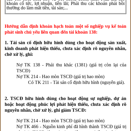
khoản cổ tức, lợi nhuận, tiền lãi; Phải thu các khoản phải bồi
thường do làm mất tiền, tài sản;...
Hướng dẫn định khoản hạch toán một số nghiệp vụ kế toán
phát sinh chủ yếu liên quan đến tài khoản 138:
1. Tài sản cố định hữu hình dùng cho hoạt động sản xuất,
kinh doanh phát hiện thiếu, chưa xác định rõ nguyên nhân,
chờ xử lý, ghi:
Nợ TK 138 - Phải thu khác (1381) (giá trị còn lại của
TSCĐ)
Nợ TK 214 - Hao mòn TSCĐ (giá trị hao mòn)
Có TK 211 - Tài sản cố định hữu hình (nguyên giá).
2. TSCĐ hữu hình dùng cho hoạt động sự nghiệp, dự án
hoặc hoạt động phúc lợi phát hiện thiếu, chưa xác định rõ
nguyên nhân, chờ xử lý, ghi giảm TSCĐ:
Nợ TK 214 - Hao mòn TSCĐ (giá trị hao mòn)
Nợ TK 466 - Nguồn kinh phí đã hình thành TSCĐ (giá trị