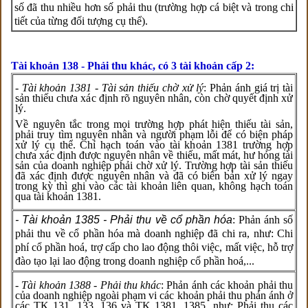
số đã thu nhiều hơn số phải thu (trường hợp cá biệt và trong chi
tiết của từng đối tượng cụ thể).
Tài khoản 138 - Phải thu khác, có 3 tài khoản cấp 2:
- Tài khoản 1381 - Tài sản thiếu chờ xử lý
: Phản ánh giá trị tài
sản thiếu chưa xác định rõ nguyên nhân, còn chờ quyết định xử
lý.
Về nguyên tắc trong mọi trường hợp phát hiện thiếu tài sản,
phải truy tìm nguyên nhân và người phạm lỗi để có biện pháp
xử lý cụ thể. Chỉ hạch toán vào tài khoản 1381 trường hợp
chưa xác định được nguyên nhân về thiếu, mất mát, hư hỏng tài
sản của doanh nghiệp phải chờ xử lý. Trường hợp tài sản thiếu
đã xác định được nguyên nhân và đã có biên bản xử lý ngay
trong kỳ thì ghi vào các tài khoản liên quan, không hạch toán
qua tài khoản 1381.
- Tài khoản 1385 - Phải thu về cổ phần hóa
: Phản ánh số
phải thu về cổ phần hóa mà doanh nghiệp đã chi ra, như: Chi
phí cổ phần hoá, trợ cấp cho lao động thôi việc, mất việc, hỗ trợ
đào tạo lại lao động trong doanh nghiệp cổ phần hoá,...
- Tài khoản 1388 - Phải thu khác
: Phản ánh các khoản phải thu
của doanh nghiệp ngoài phạm vi các khoản phải thu phản ánh ở
các TK 131, 133, 136 và TK 1381, 1385, như: Phải thu các