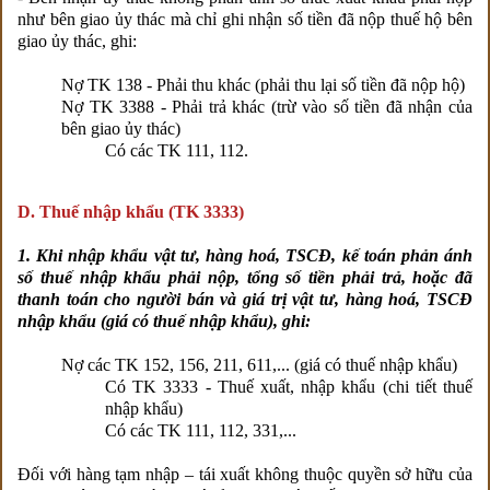
như bên giao ủy thác mà chỉ ghi nhận số tiền đã nộp thuế hộ bên
giao ủy thác, ghi:
Nợ TK 138 - Phải thu khác (phải thu lại số tiền đã nộp hộ)
Nợ TK 3388 - Phải trả khác (trừ vào số tiền đã nhận của
bên giao ủy thác)
Có các TK 111, 112.
D. Thuế nhập khẩu (TK 3333)
1. Khi nhập khẩu vật tư, hàng hoá, TSCĐ, kế toán phản ánh
số thuế nhập khẩu phải nộp, tổng số tiền phải trả, hoặc đã
thanh toán cho người bán và giá trị vật tư, hàng hoá, TSCĐ
nhập khẩu (giá có thuế nhập khẩu), ghi:
Nợ các TK 152, 156, 211, 611,... (giá có thuế nhập khẩu)
Có TK 3333 - Thuế xuất, nhập khẩu (chi tiết thuế
nhập khẩu)
Có các TK 111, 112, 331,...
Đối với hàng tạm nhập – tái xuất không thuộc quyền sở hữu của