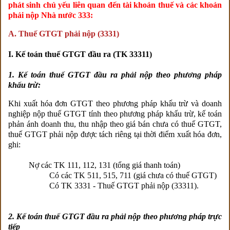
phát sinh chủ yếu liên quan đến tài khoản thuế và các khoản
phải nộp Nhà nước 333:
A. Thuế GTGT phải nộp (3331)
I. Kế toán thuế GTGT đầu ra (TK 33311)
1. Kế toán thuế GTGT đầu ra phải nộp theo phương pháp
khấu trừ:
Khi xuất hóa đơn GTGT theo phương pháp khấu trừ và doanh
nghiệp nộp thuế GTGT tính theo phương pháp khấu trừ, kế toán
phản ánh doanh thu, thu nhập theo giá bán chưa có thuế GTGT,
thuế GTGT phải nộp được tách riêng tại thời điểm xuất hóa đơn,
ghi:
Nợ các TK 111, 112, 131 (tổng giá thanh toán)
Có các TK 511, 515, 711 (giá chưa có thuế GTGT)
Có TK 3331 - Thuế GTGT phải nộp (33311).
2. Kế toán thuế GTGT đầu ra phải nộp theo phương pháp trực
tiếp