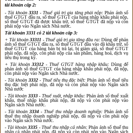
tài khoản cấp 2:
- Tài khoản
3331
- Thuế giá trị gia tăng phải nộp:
Phản ánh số
thuế GTGT đầu ra, số thuế GTGT của hàng nhập khẩu phải nộp,
số thuế GTGT đã được khấu trừ, số thuế GTGT đã nộp và còn
phải nộp vào Ngân sách Nhà nước.
Tài khoản 3331 có 2 tài khoản cấp 3:
+ Tài khoản
33311
- Thuế giá trị gia tăng đầu ra:
Dùng để phản
ánh số thuế GTGT đầu ra, số thuế GTGT đầu vào đã khấu trừ, số
thuế GTGT của hàng bán bị trả lại, bị giảm giá, số thuế GTGT
phải nộp, đã nộp, còn phải nộp của sản phẩm, hàng hoá, dịch vụ
tiêu thụ trong kỳ.
+ Tài khoản
33312
- Thuế GTGT hàng nhập khẩu:
Dùng để
phản ánh số thuế GTGT của hàng nhập khẩu phải nộp, đã nộp,
còn phải nộp vào Ngân sách Nhà nước.
- Tài khoản
3332
- Thuế tiêu thụ đặc biệt:
Phản ánh số thuế tiêu
thụ đặc biệt phải nộp, đã nộp và còn phải nộp vào Ngân sách
Nhà nước
- Tài khoản
3333
- Thuế xuất, nhập khẩu:
Phản ánh số thuế xuất
khẩu, thuế nhập khẩu phải nộp, đã nộp và còn phải nộp vào
Ngân sách Nhà nước.
- Tài khoản
3334
- Thuế thu nhập doanh nghiệp:
Phản ánh số
thuế thu nhập doanh nghiệp phải nộp, đã nộp và còn phải nộp
vào Ngân sách Nhà nước.
- Tài khoản
3335
- Thuế thu nhập cá nhân:
Phản ánh số thuế thu
nhập cá nhân phải nộp, đã nộp và còn phải nộp vào Ngân sách