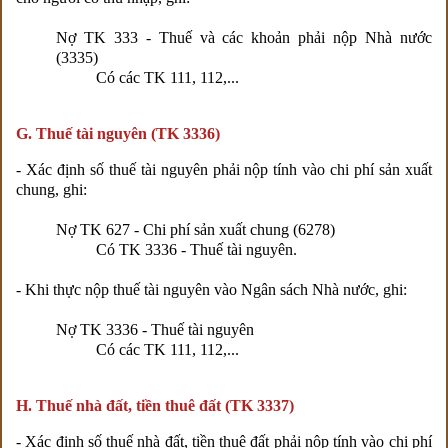
Nợ TK 333 - Thuế và các khoản phải nộp Nhà nước
(3335)
Có các TK 111, 112,...
G. Thuế tài nguyên (TK 3336)
- Xác định số thuế tài nguyên phải nộp tính vào chi phí sản xuất
chung, ghi:
Nợ TK 627 - Chi phí sản xuất chung (6278)
Có TK 3336 - Thuế tài nguyên.
- Khi thực nộp thuế tài nguyên vào Ngân sách Nhà nước, ghi:
Nợ TK 3336 - Thuế tài nguyên
Có các TK 111, 112,...
H. Thuế nhà đất, tiền thuê đất (TK 3337)
- Xác định số thuế nhà đất, tiền thuê đất phải nộp tính vào chi phí