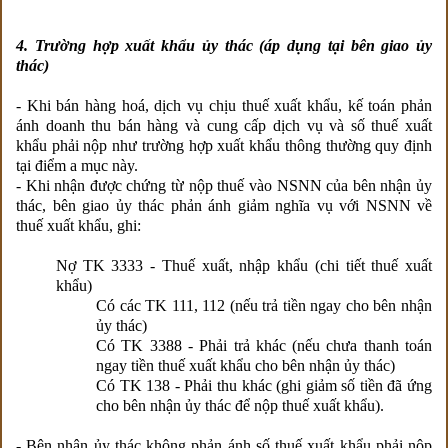
4. Trường hợp xuất khẩu ủy thác (áp dụng tại bên giao ủy
thác)
- Khi bán hàng hoá, dịch vụ chịu thuế xuất khẩu, kế toán phản
ánh doanh thu bán hàng và cung cấp dịch vụ và số thuế xuất
khẩu phải nộp như trường hợp xuất khẩu thông thường quy định
tại điểm a mục này.
- Khi nhận được chứng từ nộp thuế vào NSNN của bên nhận ủy
thác, bên giao ủy thác phản ánh giảm nghĩa vụ với NSNN về
thuế xuất khẩu, ghi:
Nợ TK 3333 - Thuế xuất, nhập khẩu (chi tiết thuế xuất
khẩu)
Có các TK 111, 112 (nếu trả tiền ngay cho bên nhận
ủy thác)
Có TK 3388 - Phải trả khác (nếu chưa thanh toán
ngay tiền thuế xuất khẩu cho bên nhận ủy thác)
Có TK 138 - Phải thu khác (ghi giảm số tiền đã ứng
cho bên nhận ủy thác để nộp thuế xuất khẩu).
- Bên nhận ủy thác không phản ánh số thuế xuất khẩu phải nộp