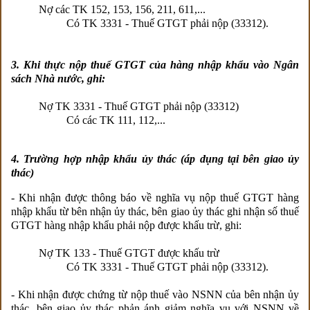
Nợ các TK 152, 153, 156, 211, 611,...
Có TK 3331 - Thuế GTGT phải nộp (33312).
3. Khi ​thực nộp thuế GTGT của hàng nhập khẩu vào Ngân
sách Nhà nước, ghi:
Nợ TK 3331 - Thuế GTGT phải nộp (33312)
Có các TK 111, 112,...
4. Trường hợp nh​ập khẩu ủy thác (áp dụng tại bên giao ủy
thác)
- Khi nhận được thông báo về nghĩa vụ nộp thuế GTGT hàng
nhập khẩu từ bên nhận ủy thác, bên giao ủy thác ghi nhận số thuế
GTGT hàng nhập khẩu phải nộp được khấu trừ, ghi:
Nợ TK 133 - Thuế GTGT được khấu trừ
Có TK 3331 - Thuế GTGT phải nộp (33312).
- Khi nhận được chứng từ nộp thuế vào NSNN của bên nhận ủy
thác, bên giao ủy thác phản ánh giảm nghĩa vụ với NSNN về