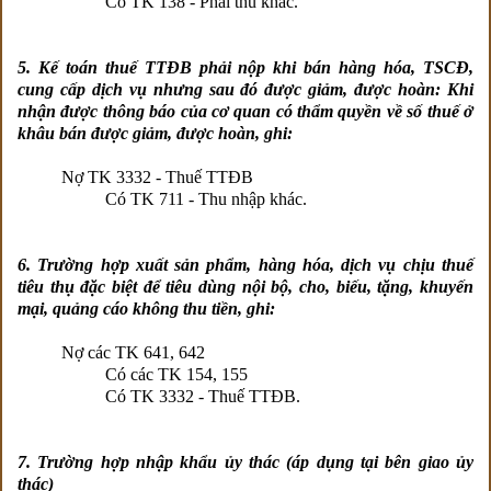
Có TK 138 - Phải thu khác.
5. Kế toán thuế TTĐB phải nộp khi bán hàng hóa, TSCĐ,
cung cấp dịch vụ nhưng sau đó được giảm, được hoàn: Khi
nhận được thông báo của cơ quan có thẩm quyền về số thuế ở
khâu bán được giảm, được hoàn, ghi:
Nợ TK 3332 - Thuế TTĐB
Có TK 711 - Thu nhập khác.
6. Trường hợp xuất sản phẩm, hàng hóa, dịch vụ chịu thuế
tiêu thụ đặc biệt để tiêu dùng nội bộ, cho, biếu, tặng, khuyến
mại, quảng cáo không thu tiền, ghi:
Nợ các TK 641, 642
Có các TK 154, 155
Có TK 3332 - Thuế TTĐB.
7. Trường hợp nhập khẩu ủy thác (áp dụng tại bên giao ủy
thác)