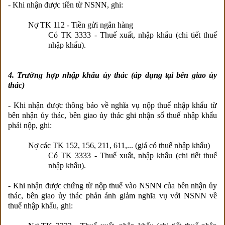
- Khi nhận được tiền từ NSNN, ghi:
Nợ TK 112 - Tiền gửi ngân hàng
Có TK 3333 - Thuế xuất, nhập khẩu (chi tiết thuế
nhập khẩu).
4. Trường hợp nhập khẩu ủy thác (áp dụng tại bên giao ủy
thác)
- Khi nhận được thông báo về nghĩa vụ nộp thuế nhập khẩu từ
bên nhận ủy thác, bên giao ủy thác ghi nhận số thuế nhập khẩu
phải nộp, ghi:
Nợ các TK 152, 156, 211, 611,... (giá có thuế nhập khẩu)
Có TK 3333 - Thuế xuất, nhập khẩu (chi tiết thuế
nhập khẩu).
- Khi nhận được chứng từ nộp thuế vào NSNN của bên nhận ủy
thác, bên giao ủy thác phản ánh giảm nghĩa vụ với NSNN về
thuế nhập khẩu, ghi: