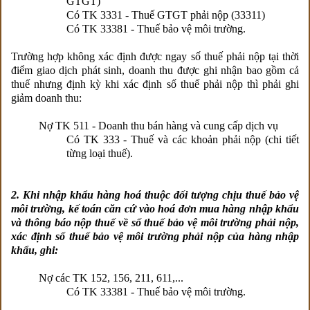
GTGT)
Có TK 3331 - Thuế GTGT phải nộp (33311)
Có TK 33381 - Thuế bảo vệ môi trường.
Trường hợp không xác định được ngay số thuế phải nộp tại thời
điểm giao dịch phát sinh, doanh thu được ghi nhận bao gồm cả
thuế nhưng định kỳ khi xác định số thuế phải nộp thì phải ghi
giảm doanh thu:
Nợ TK 511 - Doanh thu bán hàng và cung cấp dịch vụ
Có TK 333 - Thuế và các khoản phải nộp (chi tiết
từng loại thuế).
2. Khi nhập khẩu hàng hoá thuộc đối tượng chịu thuế bảo vệ
môi trường, kế toán căn cứ vào hoá đơn mua hàng nhập khẩu
và thông báo nộp thuế về số thuế bảo vệ môi trường phải nộp,
xác định số thuế bảo vệ môi trường phải nộp của hàng nhập
khẩu, ghi:
Nợ các TK 152, 156, 211, 611,...
Có TK 33381 - Thuế bảo vệ môi trường.