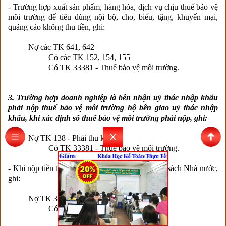
- Trường hợp xuất sản phẩm, hàng hóa, dịch vụ chịu thuế bảo vệ
môi trường để tiêu dùng nội bộ, cho, biếu, tặng, khuyến mại,
quảng cáo không thu tiền, ghi:
Nợ các TK 641, 642
Có các TK 152, 154, 155
Có TK 33381 - Thuế bảo vệ môi trường.
3. Trường hợp doanh nghiệp là bên nhận uỷ thác nhập khẩu
phải nộp thuế bảo vệ môi trường hộ bên giao uỷ thác nhập
khẩu, khi xác định số thuế bảo vệ môi trường phải nộp, ghi:
Nợ TK 138 - Phải thu khác
Có TK 33381 - Thuế bảo vệ môi trường.
- Khi nộp tiền thuế bảo vệ môi trường vào Ngân sách Nhà nước,
ghi:
Nợ TK 33381 - Thuế bảo vệ môi trường
Có các TK 111, 112,...