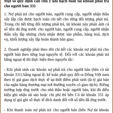
Một số quy định cần chú ý khi hạch toán tài khoản phải trả
cho người bán 331
1. Nợ phải trả cho người bán, người cung cấp, người nhận thầu
xây lắp cần được hạch toán chi tiết cho từng đối tượng phải trả.
Trong chi tiết từng đối tượng phải trả, tài khoản này phản ánh cả
số tiền đã ứng trước cho người bán, người cung cấp, người nhận
thầu xây lắp nhưng chưa nhận được sản phẩm, hàng hoá, dịch
vụ, khối lượng xây lắp hoàn thành bàn giao.
2. Doanh nghiệp phải theo dõi chi tiết các khoản nợ phải trả cho
người bán theo từng loại nguyên tệ. Đối với các khoản phải trả
bằng ngoại tệ thì thực hiện theo nguyên tắc:
- Khi phát sinh các khoản nợ phải trả cho người bán (bên có tài
khoản 331) bằng ngoại tệ, kế toán phải quy đổi ra Đồng Việt nam
theo tỷ giá giao dịch thực tế tại thời điểm phát sinh (là tỷ giá bán
của ngân hàng thương mại nơi thường xuyên có giao dịch). Riêng
trường hợp ứng trước cho nhà thầu hoặc người bán, khi đủ điều
kiện ghi nhận tài sản hoặc chi phí thì bên Có tài khoản 331 áp
dụng tỷ giá ghi sổ thực tế đích danh đối với số tiền đã ứng trước.
- Khi thanh toán nợ phải trả cho người bán (bên Nợ tài khoản