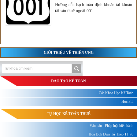
Hướng dẫn hạch toán định khoản tài khoản
tài sản thuê ngoài 001
GIỚI THIỆU VỀ THIÊN ƯNG
ĐÀO TẠO KẾ TOÁN
Các Khóa Học Kế Toán
Học Phí
TỰ HỌC KẾ TOÁN THUẾ
Văn bản - Pháp luật hiện hành
Hóa Đơn Điện Tử Theo TT 78