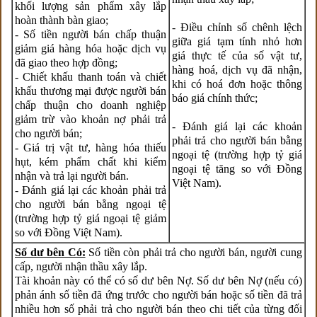
khối lượng sản phẩm xây lắp
hoàn thành bàn giao;
- Điều chỉnh số chênh lệch
- Số tiền người bán chấp thuận
giữa giá tạm tính nhỏ hơn
giảm giá hàng hóa hoặc dịch vụ
giá thực tế của số vật tư,
đã giao theo hợp đồng;
hàng hoá, dịch vụ đã nhận,
- Chiết khấu thanh toán và chiết
khi có hoá đơn hoặc thông
khấu thương mại được người bán
báo giá chính thức;
chấp thuận cho doanh nghiệp
giảm trừ vào khoản nợ phải trả
- Đánh giá lại các khoản
cho người bán;
phải trả cho người bán bằng
- Giá trị vật tư, hàng hóa thiếu
ngoại tệ (trường hợp tỷ giá
hụt, kém phẩm chất khi kiểm
ngoại tệ tăng so với Đồng
nhận và trả lại người bán.
Việt Nam).
- Đánh giá lại các khoản phải trả
cho người bán bằng ngoại tệ
(trường hợp tỷ giá ngoại tệ giảm
so với Đồng Việt Nam).
Số dư bên Có:
Số tiền còn phải trả cho người bán, người cung
cấp, người nhận thầu xây lắp.
Tài khoản này có thể có số dư bên Nợ. Số dư bên Nợ (nếu có)
phản ánh số tiền đã ứng trước cho người bán hoặc số tiền đã trả
nhiều hơn số phải trả cho người bán theo chi tiết của từng đối