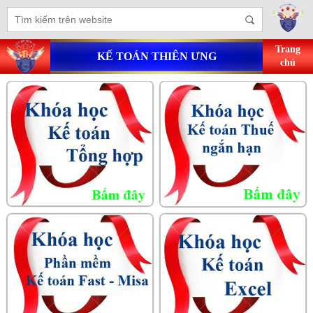
Trang
KẾ TOÁN THIÊN ƯNG
chủ