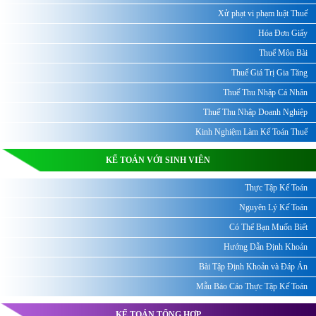
Xử phạt vi phạm luật Thuế
Hóa Đơn Giấy
Thuế Môn Bài
Thuế Giá Trị Gia Tăng
Thuế Thu Nhập Cá Nhân
Thuế Thu Nhập Doanh Nghiệp
Kinh Nghiệm Làm Kế Toán Thuế
KẾ TOÁN VỚI SINH VIÊN
Thực Tập Kế Toán
Nguyên Lý Kế Toán
Có Thể Bạn Muốn Biết
Hướng Dẫn Định Khoản
Bài Tập Định Khoản và Đáp Án
Mẫu Báo Cáo Thực Tập Kế Toán
KẾ TOÁN TỔNG HỢP