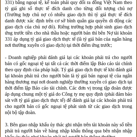
331) bằng ngoại tệ, kế toán phải quy đổi ra đồng Việt Nam theo
tỷ giá ghi sổ thực tế đích danh cho từng đối tượng chủ nợ
(Trường hợp chủ nợ có nhiều giao dịch thì tỷ giá thực tế đích
danh được xác định trên cơ sở bình quân gia quyền di động các
giao dịch của chủ nợ đó). Riêng trường hợp phát sinh giao dịch
ứng trước tiền cho nhà thầu hoặc người bán thì bên Nợ tài khoản
331 áp dụng tỷ giá giao dịch thực tế (là tỷ giá bán của ngân hàng
nơi thường xuyên có giao dịch) tại thời điểm ứng trước;
- Doanh nghiệp phải đánh giá lại các khoản phải trả cho người
bán có gốc ngoại tệ tại tất cả các thời điểm lập Báo cáo tài chính
theo quy định của pháp luật. Tỷ giá giao dịch thực tế khi đánh giá
lại khoản phải trả cho người bán là tỷ giá bán ngoại tệ của ngân
hàng thương mại nơi doanh nghiệp thường xuyên có giao dịch tại
thời điểm lập Báo cáo tài chính. Các đơn vị trong tập đoàn được
áp dụng chung một tỷ giá do Công ty mẹ quy định (phải đảm bảo
sát với tỷ giá giao dịch thực tế) để đánh giá lại các khoản phải trả
cho người bán có gốc ngoại tệ phát sinh từ các giao dịch trong
nội bộ tập đoàn.
3. Bên giao nhập khẩu ủy thác ghi nhận trên tài khoản này số tiền
phải trả người bán về hàng nhập khẩu thông qua bên nhận nhập
khẩu ủy thác như khoản phải trả người bán thông thường.