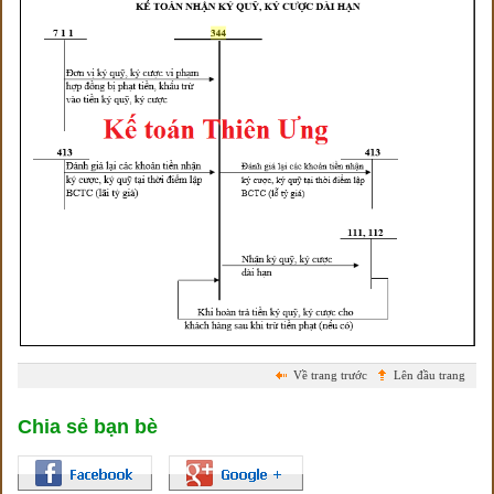
Về trang trước
Lên đầu trang
Chia sẻ bạn bè