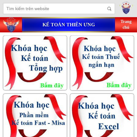
Trang
KẾ TOÁN THIÊN ƯNG
chủ