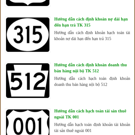
Hướng dẫn cách định khoản nợ dài hạn
đến hạn trả TK 315
Hướng dẫn cách định khoản hạch toán tài
khoản nợ dài hạn đến hạn trả 315
Hướng dẫn cách định khoản doanh thu
bán hàng nội bộ TK 512
Hướng dẫn cách hạch toán định khoản
doanh thu bán hàng nội bộ 512
Hướng dẫn cách hạch toán tài sản thuê
ngoài TK 001
Hướng dẫn hạch toán định khoản tài khoản
tài sản thuê ngoài 001