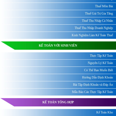
Thuế Môn Bài
Thuế Giá Trị Gia Tăng
Thuế Thu Nhập Cá Nhân
Thuế Thu Nhập Doanh Nghiệp
Kinh Nghiệm Làm Kế Toán Thuế
KẾ TOÁN VỚI SINH VIÊN
Thực Tập Kế Toán
Nguyên Lý Kế Toán
Có Thể Bạn Muốn Biết
Hướng Dẫn Định Khoản
Bài Tập Định Khoản và Đáp Án
Mẫu Báo Cáo Thực Tập Kế Toán
KẾ TOÁN TỔNG HỢP
Kế Toán Kho