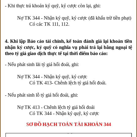
- Khi thực trả khoản ký quỹ, ký cược còn lại, ghi:
Nợ TK 344 - Nhận ký quỹ, ký cược (đã khấu trừ tiền phạt)
Có các TK 111, 112.
4. Khi lập Báo cáo tài chính, kế toán đánh giá lại khoản tiền
nhận ký cược, ký quỹ có nghĩa vụ phải trả lại bằng ngoại tệ
theo tỷ giá giao dịch thực tế tại thời điểm báo cáo:
- Nếu phát sinh lãi tỷ giá hối đoái, ghi:
Nợ TK 344 - Nhận ký quỹ, ký cược
Có TK 413- Chênh lệch tỷ giá hối đoái.
- Nếu phát sinh lỗ tỷ giá hối đoái, ghi:
Nợ TK 413 - Chênh lệch tỷ giá hối đoái
Có TK 344 - Nhận ký quỹ, ký cược
SƠ ĐỒ HẠCH TOÁN TÀI KHOẢN 344