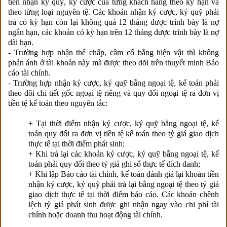
tiền nhận ký quỹ, ký cược của từng khách hàng theo kỳ hạn và
theo từng loại nguyên tệ. Các khoản nhận ký cược, ký quỹ phải
trả có kỳ hạn còn lại không quá 12 tháng được trình bày là nợ
ngắn hạn, các khoản có kỳ hạn trên 12 tháng được trình bày là nợ
dài hạn.
- Trường hợp nhận thế chấp, cầm cố bằng hiện vật thì không
phản ánh ở tài khoản này mà được theo dõi trên thuyết minh Báo
cáo tài chính.
- Trường hợp nhận ký cược, ký quỹ bằng ngoại tệ, kế toán phải
theo dõi chi tiết gốc ngoại tệ riêng và quy đổi ngoại tệ ra đơn vị
tiền tệ kế toán theo nguyên tắc:
+ Tại thời điểm nhận ký cược, ký quỹ bằng ngoại tệ, kế
toán quy đổi ra đơn vị tiền tệ kế toán theo tỷ giá giao dịch
thực tế tại thời điểm phát sinh;
+ Khi trả lại các khoản ký cược, ký quỹ bằng ngoại tệ, kế
toán phải quy đổi theo tỷ giá ghi sổ thực tế đích danh;
+ Khi lập Báo cáo tài chính, kế toán đánh giá lại khoản tiền
nhận ký cược, ký quỹ phải trả lại bằng ngoại tệ theo tỷ giá
giao dịch thực tế tại thời điểm báo cáo. Các khoản chênh
lệch tỷ giá phát sinh được ghi nhận ngay vào chi phí tài
chính hoặc doanh thu hoạt động tài chính.