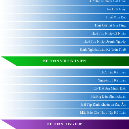
Xử phạt vi phạm luật Thuế
Hóa Đơn Giấy
Thuế Môn Bài
Thuế Giá Trị Gia Tăng
Thuế Thu Nhập Cá Nhân
Thuế Thu Nhập Doanh Nghiệp
Kinh Nghiệm Làm Kế Toán Thuế
KẾ TOÁN VỚI SINH VIÊN
Thực Tập Kế Toán
Nguyên Lý Kế Toán
Có Thể Bạn Muốn Biết
Hướng Dẫn Định Khoản
Bài Tập Định Khoản và Đáp Án
Mẫu Báo Cáo Thực Tập Kế Toán
KẾ TOÁN TỔNG HỢP