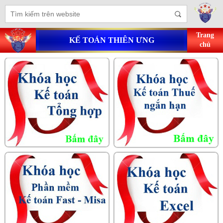
Trang
KẾ TOÁN THIÊN ƯNG
chủ