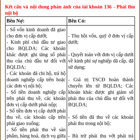
Kết cấu và nội dung phản ánh của tài khoản 136 - Phải thu
nội bộ
Bên Nợ:
Bên Có:
- Số vốn kinh doanh đã giao
cho đơn vị cấp dưới;
- Thu hồi vốn, quỹ ở đơn vị cấp
- Kinh phí chủ đầu tư giao
dưới;
cho BQLDA; Các khoản
khác được ghi tăng số phải
- Quyết toán với đơn vị cấp dưới
thu của chủ đầu tư đối với
về kinh phí sự nghiệp đã cấp, đã
BQLDA;
sử dụng;
- Các khoản đã chi hộ, trả hộ
doanh nghiệp cấp trên hoặc
- Giá trị TSCĐ hoàn thành
các đơn vị nội bộ;
chuyển lên từ BQLDA; Các
- Số tiền doanh nghiệp cấp
khoản khác được ghi giảm số
trên phải thu về, các khoản
phải thu của chủ đầu tư đối với
đơn vị cấp dưới phải nộp;
BQLDA;
- Số tiền đơn vị cấp dưới phải
thu về, các khoản cấp trên
- Số tiền đã thu về các khoản
phải giao xuống;
phải thu trong nội bộ;
- Số tiền phải thu về sản
phẩm, hàng hoá, dịch vụ giữa
- Bù trừ phải thu với phải trả