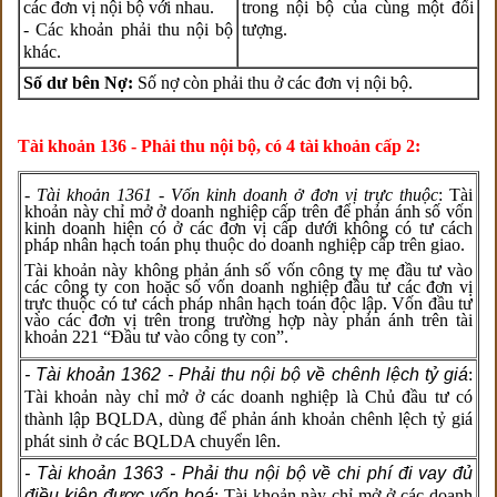
các đơn vị nội bộ với nhau.
trong nội bộ của cùng một đối
- Các khoản phải thu nội bộ
tượng.
khác.
Số dư bên Nợ:
Số nợ còn phải thu ở các đơn vị nội bộ.
Tài khoản 136 - Phải thu nội bộ, có 4 tài khoản cấp 2:
-
Tài khoản 1361 - Vốn kinh doanh ở đơn vị trực thuộc
: Tài
khoản này chỉ mở ở doanh nghiệp cấp trên để phản ánh số vốn
kinh doanh hiện có ở các đơn vị cấp dưới không có tư cách
pháp nhân hạch toán phụ thuộc do doanh nghiệp cấp trên giao.
Tài khoản này không phản ánh số vốn công ty mẹ đầu tư vào
các công ty con hoặc số vốn doanh nghiệp đầu tư các đơn vị
trực thuộc có tư cách pháp nhân hạch toán độc lập. Vốn đầu tư
vào các đơn vị trên trong trường hợp này phản ánh trên tài
khoản 221 “Đầu tư vào công ty con”.
- Tài khoản 1362 - Phải thu nội bộ về chênh lệch tỷ giá
:
Tài khoản này chỉ mở ở các doanh nghiệp là Chủ đầu tư có
thành lập BQLDA, dùng để phản ánh khoản chênh lệch tỷ giá
phát sinh ở các BQLDA chuyển lên.
- Tài khoản 1363 - Phải thu nội bộ về chi phí đi vay đủ
điều kiện được vốn hoá
: Tài khoản này chỉ mở ở các doanh