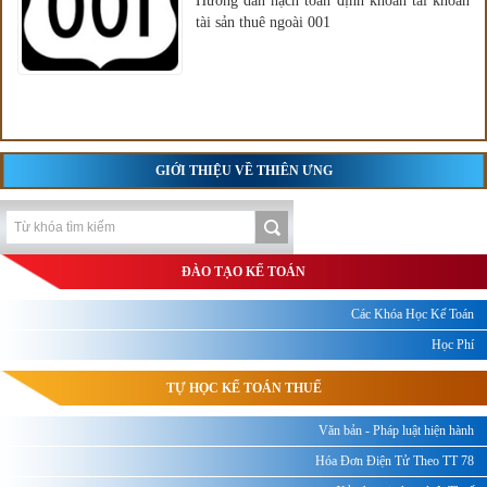
Hướng dẫn hạch toán định khoản tài khoản
tài sản thuê ngoài 001
GIỚI THIỆU VỀ THIÊN ƯNG
ĐÀO TẠO KẾ TOÁN
Các Khóa Học Kế Toán
Học Phí
TỰ HỌC KẾ TOÁN THUẾ
Văn bản - Pháp luật hiện hành
Hóa Đơn Điện Tử Theo TT 78