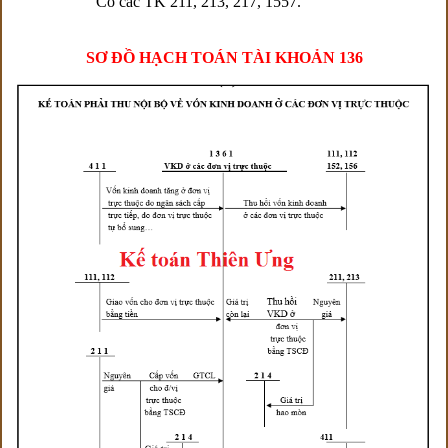
Có các TK 211, 213, 217, 1557.
SƠ ĐỒ HẠCH TOÁN TÀI KHOẢN 136