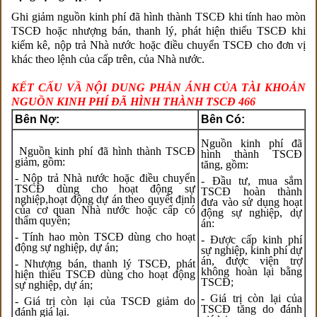
Ghi giảm nguồn kinh phí đã hình thành TSCĐ khi tính hao mòn
TSCĐ hoặc nhượng bán, thanh lý, phát hiện thiếu TSCĐ khi
kiểm kê, nộp trả Nhà nước hoặc điều chuyển TSCĐ cho đơn vị
khác theo lệnh của cấp trên, của Nhà nước.
KẾT CẤU VẦ NỘI DUNG PHẢN ÁNH CỦA TÀI KHOẢN
NGUỒN KINH PHÍ ĐÃ HÌNH THÀNH TSCĐ 466
Bên Nợ:
Bên Có:
Nguồn kinh phí đã
Nguồn kinh phí đã hình thành TSCĐ
hình thành TSCĐ
giảm, gồm:
tăng, gồm:
- Nộp trả Nhà nước hoặc điều chuyển
- Đầu tư, mua sắm
TSCĐ dùng cho hoạt động sự
TSCĐ hoàn thành
nghiệp,hoạt động dự án theo quyết định
đưa vào sử dụng hoạt
của cơ quan Nhà nước hoặc cấp có
động sự nghiệp, dự
thẩm quyền;
án:
- Tính hao mòn TSCĐ dùng cho hoạt
- Được cấp kinh phí
động sự nghiệp, dự án;
sự nghiệp, kinh phí dự
án, được viện trợ
- Nhượng bán, thanh lý TSCĐ, phát
không hoàn lại bằng
hiện thiếu TSCĐ dùng cho hoạt động
TSCĐ;
sự nghiệp, dự án;
- Giá trị còn lại của
- Giá trị còn lại của TSCĐ giảm do
TSCĐ tăng do đánh
đánh giá lại.