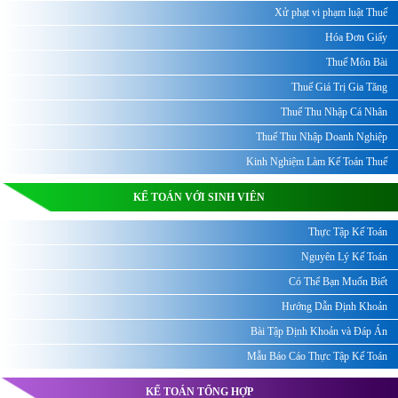
Xử phạt vi phạm luật Thuế
Hóa Đơn Giấy
Thuế Môn Bài
Thuế Giá Trị Gia Tăng
Thuế Thu Nhập Cá Nhân
Thuế Thu Nhập Doanh Nghiệp
Kinh Nghiệm Làm Kế Toán Thuế
KẾ TOÁN VỚI SINH VIÊN
Thực Tập Kế Toán
Nguyên Lý Kế Toán
Có Thể Bạn Muốn Biết
Hướng Dẫn Định Khoản
Bài Tập Định Khoản và Đáp Án
Mẫu Báo Cáo Thực Tập Kế Toán
KẾ TOÁN TỔNG HỢP