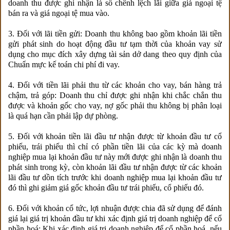
doanh thu được ghi nhận là số chênh lệch lãi giữa giá ngoại tệ
bán ra và giá ngoại tệ mua vào.
3. Đối với lãi tiền gửi: Doanh thu không bao gồm khoản lãi tiền
gửi phát sinh do hoạt động đầu tư tạm thời của khoản vay sử
dụng cho mục đích xây dựng tài sản dở dang theo quy định của
Chuẩn mực kế toán chi phí đi vay.
4. Đối với tiền lãi phải thu từ các khoản cho vay, bán hàng trả
chậm, trả góp: Doanh thu chỉ được ghi nhận khi chắc chắn thu
được và khoản gốc cho vay, nợ gốc phải thu không bị phân loại
là quá hạn cần phải lập dự phòng.
5. Đối với khoản tiền lãi đầu tư nhận được từ khoản đầu tư cổ
phiếu, trái phiếu thì chỉ có phần tiền lãi của các kỳ mà doanh
nghiệp mua lại khoản đầu tư này mới được ghi nhận là doanh thu
phát sinh trong kỳ, còn khoản lãi đầu tư nhận được từ các khoản
lãi đầu tư dồn tích trước khi doanh nghiệp mua lại khoản đầu tư
đó thì ghi giảm giá gốc khoản đầu tư trái phiếu, cổ phiếu đó.
6. Đối với khoản cổ tức, lợi nhuận được chia đã sử dụng để đánh
giá lại giá trị khoản đầu tư khi xác định giá trị doanh nghiệp để cổ
phần hoá: Khi xác định giá trị doanh nghiệp để cổ phần hoá, nếu