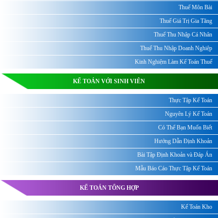
Thuế Môn Bài
Thuế Giá Trị Gia Tăng
Thuế Thu Nhập Cá Nhân
Thuế Thu Nhập Doanh Nghiệp
Kinh Nghiệm Làm Kế Toán Thuế
KẾ TOÁN VỚI SINH VIÊN
Thực Tập Kế Toán
Nguyên Lý Kế Toán
Có Thể Bạn Muốn Biết
Hướng Dẫn Định Khoản
Bài Tập Định Khoản và Đáp Án
Mẫu Báo Cáo Thực Tập Kế Toán
KẾ TOÁN TỔNG HỢP
Kế Toán Kho