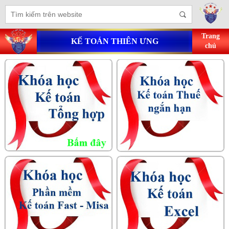
Trang
KẾ TOÁN THIÊN ƯNG
chủ