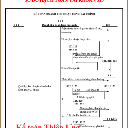
SƠ ĐỒ HẠCH TOÁN TÀI KHOẢN 515