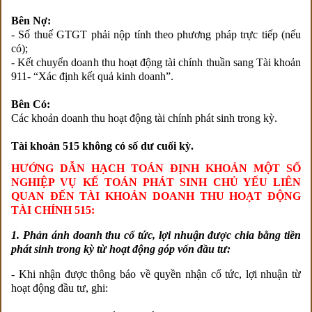
Bên Nợ:
- Số thuế GTGT phải nộp tính theo phương pháp trực tiếp (nếu
có);
- Kết chuyển doanh thu hoạt động tài chính thuần sang Tài khoản
911- “Xác định kết quả kinh doanh”.
Bên Có:
Các khoản doanh thu hoạt động tài chính phát sinh trong kỳ.
Tài khoản 515 không có số dư cuối kỳ.
HƯỚNG DẪN HẠCH TOÁN ĐỊNH KHOẢN MỘT SỐ
NGHIỆP VỤ KẾ TOÁN PHÁT SINH CHỦ YẾU LIÊN
QUAN ĐẾN TÀI KHOẢN DOANH THU HOẠT ĐỘNG
TÀI CHÍNH 515:
1. Phản ánh doanh thu cổ tức, lợi nhuận được chia bằng tiền
phát sinh trong kỳ từ hoạt động góp vốn đầu tư:
- Khi nhận được thông báo về quyền nhận cổ tức, lợi nhuận từ
hoạt động đầu tư, ghi: