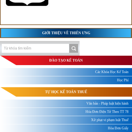
GIỚI THIỆU VỀ THIÊN ƯNG
ĐÀO TẠO KẾ TOÁN
Các Khóa Học Kế Toán
Học Phí
TỰ HỌC KẾ TOÁN THUẾ
Văn bản - Pháp luật hiện hành
Hóa Đơn Điện Tử Theo TT 78
Xử phạt vi phạm luật Thuế
Hóa Đơn Giấy