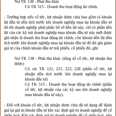
Nợ TK 138 - Phải thu khác
Có TK 515 - Doanh thu hoạt động tài chính.
- Trường hợp nếu cổ tức, lợi nhuận được chia bao gồm cả khoản
lãi đầu tư dồn tích trước khi doanh nghiệp mua lại khoản đầu tư
đó thì doanh nghiệp phải phân bổ số tiền lãi này, chỉ có phần tiền
lãi của các kỳ mà doanh nghiệp mua khoản đầu tư này mới được
ghi nhận là doanh thu hoạt động tài chính, còn khoản tiền lãi dồn
tích trước khi doanh nghiệp mua lại khoản đầu tư đó thì ghi giảm
giá trị của chính khoản đầu tư trái phiếu, cổ phiếu đó, ghi:
Nợ TK 138 - Phải thu khác (tổng số cổ tức, lợi nhuận thu
được)
Có các TK 121, 221, 222, 228 (phần cổ tức, lợi
nhuận dồn tích trước khi doanh nghiệp mua lại
khoản đầu tư)
Có TK 515 - Doanh thu hoạt động tài chính (phần
cổ tức, lợi nhuận của các kỳ sau khi doanh nghiệp
mua khoản đầu tư này).
- Đối với khoản cổ tức, lợi nhuận được chia đã sử dụng để đánh
giá lại giá trị khoản đầu tư khi xác định giá trị doanh nghiệp để cổ
phần hoá: Khi xác định giá trị doanh nghiệp để cổ phần hoá, nếu