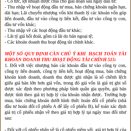
- Cổ tức, lợi nhuận được chia cho giai đoạn sau ngày đầu tư;
- Thu nhập về hoạt động đầu tư mua, bán chứng khoán ngắn hạn,
dài hạn; Lãi chuyển nhượng vốn khi thanh lý các khoản vốn góp
liên doanh, đầu tư vào công ty liên kết, đầu tư vào công ty con,
đầu tư vốn khác;
- Thu nhập về các hoạt động đầu tư khác;
- Lãi tỷ giá hối đoái, gồm cả lãi do bán ngoại tệ;
- Các khoản doanh thu hoạt động tài chính khác.
MỘT SỐ QUY ĐỊNH CẦN CHÚ Ý KHI HẠCH TOÁN TÀI
KHOẢN DOANH THU HOẠT ĐỘNG TÀI CHÍNH 515:
1. Đối với việc nhượng bán các khoản đầu tư vào công ty con,
công ty liên doanh, công ty liên kết, hoạt động mua, bán chứng
khoán kinh doanh, doanh thu được ghi nhận là số chênh lệch
giữa giá bán lớn hơn giá vốn, trong đó giá vốn là giá trị ghi sổ
được xác định theo phương pháp bình quân gia quyền, giá bán
được tính theo giá trị hợp lý của khoản nhận được. Trường hợp
mua, bán chứng khoán dưới hình thức hoán đổi cổ phiếu (nhà
đầu tư hoán đổi cổ phiếu A để lấy cổ phiếu B), kế toán xác định
giá trị cổ phiếu nhận về theo giá trị hợp lý tại ngày trao đổi như
sau:
- Đối với cổ phiếu nhận về là cổ phiếu niêm yết, giá trị hợp lý của