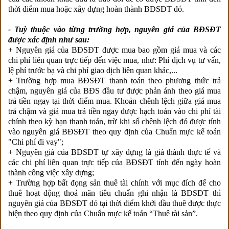
thời điểm mua hoặc xây dựng hoàn thành BĐSĐT đó.
- Tuỳ thuộc vào từng trường hợp, nguyên giá của BĐSĐT
được xác định như sau:
+ Nguyên giá của BĐSĐT được mua bao gồm giá mua và các
chi phí liên quan trực tiếp đến việc mua, như: Phí dịch vụ tư vấn,
lệ phí trước bạ và chi phí giao dịch liên quan khác,...
+ Trường hợp mua BĐSĐT thanh toán theo phương thức trả
chậm, nguyên giá của BĐS đầu tư được phản ánh theo giá mua
trả tiền ngay tại thời điểm mua. Khoản chênh lệch giữa giá mua
trả chậm và giá mua trả tiền ngay được hạch toán vào chi phí tài
chính theo kỳ hạn thanh toán, trừ khi số chênh lệch đó được tính
vào nguyên giá BĐSĐT theo quy định của Chuẩn mực kế toán
"Chi phí đi vay";
+ Nguyên giá của BĐSĐT tự xây dựng là giá thành thực tế và
các chi phí liên quan trực tiếp của BĐSĐT tính đến ngày hoàn
thành công việc xây dựng;
+ Trường hợp bất đọng sản thuê tài chính với mục đích để cho
thuê hoạt động thoả mãn tiêu chuẩn ghi nhận là BĐSĐT thì
nguyên giá của BĐSĐT đó tại thời điểm khởi đầu thuê được thực
hiện theo quy định của Chuẩn mực kế toán “Thuê tài sản”.