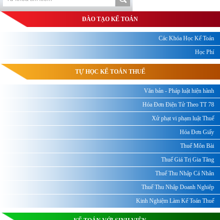
ĐÀO TẠO KẾ TOÁN
Các Khóa Học Kế Toán
Học Phí
TỰ HỌC KẾ TOÁN THUẾ
Văn bản - Pháp luật hiện hành
Hóa Đơn Điện Tử Theo TT 78
Xử phạt vi phạm luật Thuế
Hóa Đơn Giấy
Thuế Môn Bài
Thuế Giá Trị Gia Tăng
Thuế Thu Nhập Cá Nhân
Thuế Thu Nhập Doanh Nghiệp
Kinh Nghiệm Làm Kế Toán Thuế