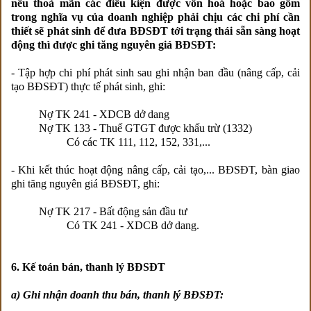
nếu thoả mãn các điều kiện được vốn hoá hoặc bao gồm
trong nghĩa vụ của doanh nghiệp phải chịu các chi phí cần
thiết sẽ phát sinh để đưa BĐSĐT tới trạng thái sẵn sàng hoạt
động thì được ghi tăng nguyên giá BĐSĐT:
- Tập hợp chi phí phát sinh sau ghi nhận ban đầu (nâng cấp, cải
tạo BĐSĐT) thực tế phát sinh, ghi:
Nợ TK 241 - XDCB dở dang
Nợ TK 133 - Thuế GTGT được khấu trừ (1332)
Có các TK 111, 112, 152, 331,...
- Khi kết thúc hoạt động nâng cấp, cải tạo,... BĐSĐT, bàn giao
ghi tăng nguyên giá BĐSĐT, ghi:
Nợ TK 217 - Bất động sản đầu tư
Có TK 241 - XDCB dở dang.
6. Kế toán bán, thanh lý BĐSĐT
a) Ghi nhận doanh thu bán, thanh lý BĐSĐT: