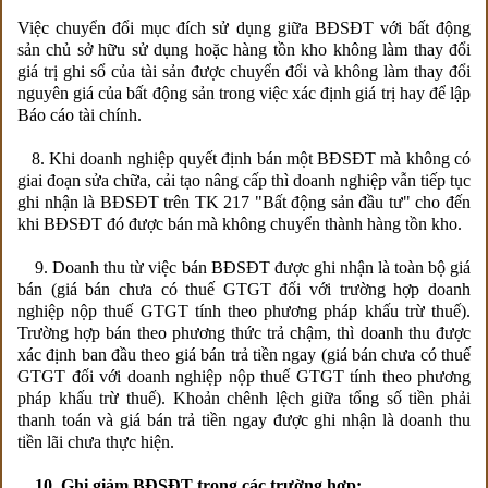
Việc chuyển đổi mục đích sử dụng giữa BĐSĐT với bất động
sản chủ sở hữu sử dụng hoặc hàng tồn kho không làm thay đổi
giá trị ghi sổ của tài sản được chuyển đổi và không làm thay đổi
nguyên giá của bất động sản trong việc xác định giá trị hay để lập
Báo cáo tài chính.
8. Khi doanh nghiệp quyết định bán một BĐSĐT mà không có
giai đoạn sửa chữa, cải tạo nâng cấp thì doanh nghiệp vẫn tiếp tục
ghi nhận là BĐSĐT trên TK 217 "Bất động sản đầu tư" cho đến
khi BĐSĐT đó được bán mà không chuyển thành hàng tồn kho.
9. Doanh thu từ việc bán BĐSĐT được ghi nhận là toàn bộ giá
bán (giá bán chưa có thuế GTGT đối với trường hợp doanh
nghiệp nộp thuế GTGT tính theo phương pháp khấu trừ thuế).
Trường hợp bán theo phương thức trả chậm, thì doanh thu được
xác định ban đầu theo giá bán trả tiền ngay (giá bán chưa có thuế
GTGT đối với doanh nghiệp nộp thuế GTGT tính theo phương
pháp khấu trừ thuế). Khoản chênh lệch giữa tổng số tiền phải
thanh toán và giá bán trả tiền ngay được ghi nhận là doanh thu
tiền lãi chưa thực hiện.
10. Ghi giảm BĐSĐT trong các trường hợp: