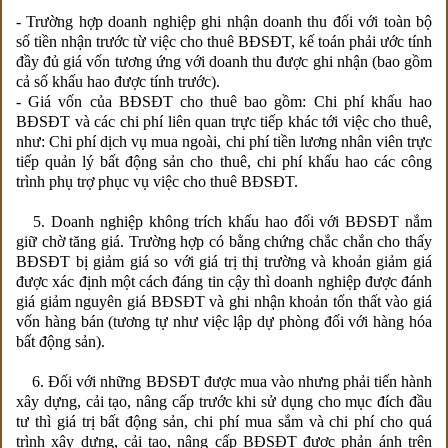
- Trường hợp doanh nghiệp ghi nhận doanh thu đối với toàn bộ
số tiền nhận trước từ việc cho thuê BĐSĐT, kế toán phải ước tính
đầy đủ giá vốn tương ứng với doanh thu được ghi nhận (bao gồm
cả số khấu hao được tính trước).
- Giá vốn của BĐSĐT cho thuê bao gồm: Chi phí khấu hao
BĐSĐT và các chi phí liên quan trực tiếp khác tới việc cho thuê,
như: Chi phí dịch vụ mua ngoài, chi phí tiền lương nhân viên trực
tiếp quản lý bất động sản cho thuê, chi phí khấu hao các công
trình phụ trợ phục vụ việc cho thuê BĐSĐT.
5. Doanh nghiệp không trích khấu hao đối với BĐSĐT nắm
giữ chờ tăng giá. Trường hợp có bằng chứng chắc chắn cho thấy
BĐSĐT bị giảm giá so với giá trị thị trường và khoản giảm giá
được xác định một cách đáng tin cậy thì doanh nghiệp được đánh
giá giảm nguyên giá BĐSĐT và ghi nhận khoản tổn thất vào giá
vốn hàng bán (tương tự như việc lập dự phòng đối với hàng hóa
bất động sản).
6. Đối với những BĐSĐT được mua vào nhưng phải tiến hành
xây dựng, cải tạo, nâng cấp trước khi sử dụng cho mục đích đầu
tư thì giá trị bất động sản, chi phí mua sắm và chi phí cho quá
trình xây dựng, cải tạo, nâng cấp BĐSĐT được phản ánh trên