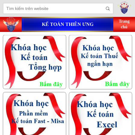
Trang
KẾ TOÁN THIÊN ƯNG
chủ