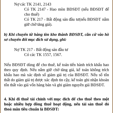
Nợ các TK 2141, 2143
Có TK 2147 - Hao mòn BĐSĐT (nếu BĐSĐT để
cho thuê)
Có TK 217 - Bất động sản đầu tư(nếu BĐSĐT nắm
giữ chờ tăng giá).
b) Khi chuyển từ hàng tồn kho thành BĐSĐT, căn cứ vào hồ
sơ chuyển đổi mục đích sử dụng, ghi:
Nợ TK 217 - Bất động sản đầu tư
Có các TK 1557, 1567.
Nếu BĐSĐT dùng để cho thuê, kế toán tiến hành trích khấu hao
theo quy định. Nếu nắm giữ chờ tăng giá, kế toán không trích
khấu hao mà xác định số giảm giá trị của BĐSĐT. Nếu số tổn
thất do giảm giá trị được xác định tin cậy, kế toán ghi nhận khoản
tổn thất vào giá vốn hàng bán và ghi giảm nguyên giá BĐSĐT.
4. Khi đi thuê tài chính với mục đích để cho thuê theo một
hoặc nhiều hợp đồng thuê hoạt động, nếu tài sản thuê đó
thoả mãn tiêu chuẩn là BĐSĐT: