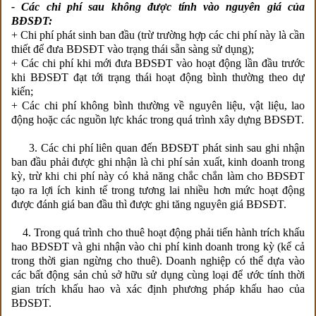
- Các chi phí sau không được tính vào nguyên giá của
BĐSĐT:
+ Chi phí phát sinh ban đầu (trừ trường hợp các chi phí này là cần
thiết để đưa BĐSĐT vào trạng thái sẵn sàng sử dụng);
+ Các chi phí khi mới đưa BĐSĐT vào hoạt động lần đầu trước
khi BĐSĐT đạt tới trạng thái hoạt động bình thường theo dự
kiến;
+ Các chi phí không bình thường về nguyên liệu, vật liệu, lao
động hoặc các nguồn lực khác trong quá trình xây dựng BĐSĐT.
3. Các chi phí liên quan đến BĐSĐT phát sinh sau ghi nhận
ban đầu phải được ghi nhận là chi phí sản xuất, kinh doanh trong
kỳ, trừ khi chi phí này có khả năng chắc chắn làm cho BĐSĐT
tạo ra lợi ích kinh tế trong tương lai nhiều hơn mức hoạt động
được đánh giá ban đầu thì được ghi tăng nguyên giá BĐSĐT.
4. Trong quá trình cho thuê hoạt động phải tiến hành trích khấu
hao BĐSĐT và ghi nhận vào chi phí kinh doanh trong kỳ (kể cả
trong thời gian ngừng cho thuê). Doanh nghiệp có thể dựa vào
các bất động sản chủ sở hữu sử dụng cùng loại để ước tính thời
gian trích khấu hao và xác định phương pháp khấu hao của
BĐSĐT.