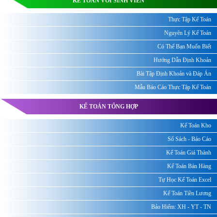
KẾ TOÁN VỚI SINH VIÊN
Thực Tập Kế Toán
Nguyên Lý Kế Toán
Có Thể Bạn Muốn Biết
Hướng Dẫn Định Khoản
Bài Tập Định Khoản và Đáp Án
Mẫu Báo Cáo Thực Tập Kế Toán
KẾ TOÁN TỔNG HỢP
Kế Toán Kho
Sổ Sách - Báo Cáo
Kế Toán Giá Thành
Kế Toán Bán Hàng
Tự Học Kế Toán Excel
Kế Toán Tiền Lương
Bảo Hiểm: XH - YT - TN