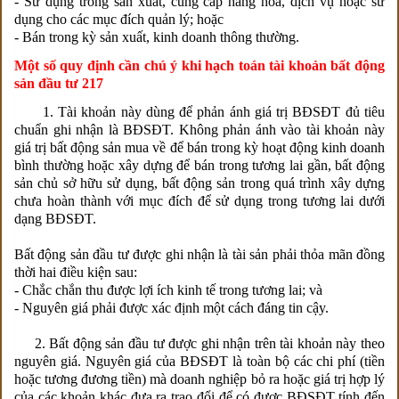
- Sử dụng trong sản xuất, cung cấp hàng hóa, dịch vụ hoặc sử
dụng cho các mục đích quản lý; hoặc
- Bán trong kỳ sản xuất, kinh doanh thông thường.
Một số quy định cần chú ý khi hạch toán tài khoản bất động
sản đầu tư 217
1. Tài khoản này dùng để phản ánh giá trị BĐSĐT đủ tiêu
chuẩn ghi nhận là BĐSĐT. Không phản ánh vào tài khoản này
giá trị bất động sản mua về để bán trong kỳ hoạt động kinh doanh
bình thường hoặc xây dựng để bán trong tương lai gần, bất động
sản chủ sở hữu sử dụng, bất động sản trong quá trình xây dựng
chưa hoàn thành với mục đích để sử dụng trong tương lai dưới
dạng BĐSĐT.
Bất động sản đầu tư được ghi nhận là tài sản phải thỏa mãn đồng
thời hai điều kiện sau:
- Chắc chắn thu được lợi ích kinh tế trong tương lai; và
- Nguyên giá phải được xác định một cách đáng tin cậy.
2. Bất động sản đầu tư được ghi nhận trên tài khoản này theo
nguyên giá. Nguyên giá của BĐSĐT là toàn bộ các chi phí (tiền
hoặc tương đương tiền) mà doanh nghiệp bỏ ra hoặc giá trị hợp lý
của các khoản khác đưa ra trao đổi để có được BĐSĐT tính đến