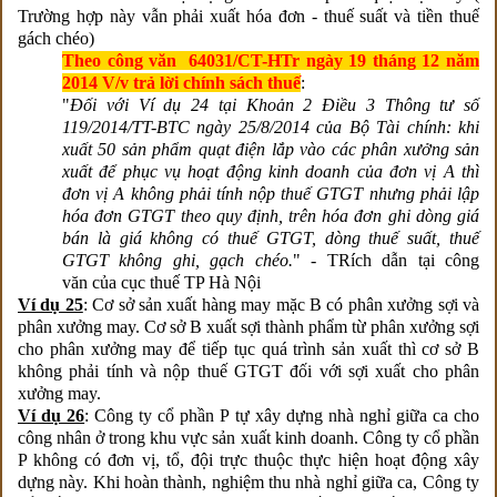
Trường hợp này vẫn phải xuất hóa đơn - thuế suất và tiền thuế
gách chéo)
Theo công văn 64031/CT-HTr ngày 19 tháng 12 năm
2014 V/v trả lời chính sách thuế
:
"
Đối với Ví dụ 24 tại Khoản 2 Điều 3 Thông tư số
119/2014/TT-BTC ngày 25/8/2014 của Bộ Tài chính: khi
xuất 50 sản phẩm quạt điện lắp vào các phân xưởng sản
xuất để phục vụ hoạt động kinh doanh của đơn vị A thì
đơn vị A không phải tính nộp thuế GTGT nhưng phải lập
hóa đơn GTGT theo quy định, trên hóa đơn ghi dòng giá
bán là giá không có thuế GTGT, dòng thuế suất, thuế
GTGT không ghi, gạch chéo.
" - TRích dẫn tại công
văn của cục thuế TP Hà Nội
Ví dụ 25
: Cơ sở sản xuất hàng may mặc B có phân xưởng sợi và
phân xưởng may. Cơ sở B xuất sợi thành phẩm từ phân xưởng sợi
cho phân xưởng may để tiếp tục quá trình sản xuất thì cơ sở B
không phải tính và nộp thuế GTGT đối với sợi xuất cho phân
xưởng may.
Ví dụ 26
: Công ty cổ phần P tự xây dựng nhà nghỉ giữa ca cho
công nhân ở trong khu vực sản xuất kinh doanh. Công ty cổ phần
P không có đơn vị, tổ, đội trực thuộc thực hiện hoạt động xây
dựng này. Khi hoàn thành, nghiệm thu nhà nghỉ giữa ca, Công ty