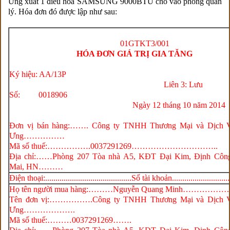
Ưng xuất 1 điều hòa SAMSUNG 9000BTU cho vào phòng quản
lý. Hóa đơn đó được lập như sau:
Mẫu s
01GTKT3/001
HÓA ĐƠN GIÁ TRỊ GIA TĂNG
Ký hiệu: AA/13P
Liên 3: L
Số: 0018906
Ngày 12 tháng 10 năm 2014
Đơn vị bán hàng:……. Công ty TNHH Thương Mại và Dịch 
Ưng……………
Mã số thuế:…………….0037291269…………………………..
Địa chỉ:……Phòng 207 Tòa nhà A5, KĐT Đại Kim, Định Côn
Mai, HN………
Điện thoại:..........................................Số tài khoản............................
Họ tên người mua hàng:………Nguyễn Quang Minh……………
Tên đơn vị:…………….
Công ty TNHH Thương Mại và Dịch 
Ưng
……………….
Mã số thuế:………
0037291269
…….