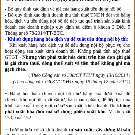
- Bỏ quy định xác định về giá của hàng xuất tiêu dùng nội bộ.
- Bỏ quy định xác định doanh thu tính thuế TNDN đối với hàng
hóa, dịch vụ tiêu dùng nội bộ để tiếp tục quá trình sản xuất kinh
doanh của doanh nghiệp quy định tại điểm b khoản 3 Điều 5
Thông tư số 78/2014/TT-BTC.
- Khi sử dụng hàng hóa dịch vụ để xuất tiêu dùng nội bộ thì:
+ Khi xuất hàng hóa dịch vụ để tiêu dùng nội bộ phục vụ cho
hoạt động sản xuất kinh doanh thì: Không phải tính nộp thuế
GTGT -
Nhưng vẫn phải xuất hóa đơn: trên hóa đơn ghi giá
là giá chưa thuế, dòng thuế suất và tiền thuế không ghi mà
gạch chéo
.
(
Theo Công văn số 338/CT-TTHT ngày 13/10/2014
)
(Theo công văn 64031/CT-HTr ngày 19 tháng 12 năm 2014)
+ Hàng hóa luân chuyển nội bộ như hàng hóa được xuất để
chuyển kho nội bộ, xuất vật tư, bán thành phẩm, để tiếp tục quá
trình sản xuất trong một cơ sở sản xuất, kinh doanh Thì
không
phải xuất hóa đơn mà sử dụng phiếu xuất kho
. Ví dụ xuất
153, xuất 152...
+ Trường hợp cơ sở kinh doanh
tự sản xuất, xây dựng tài sản