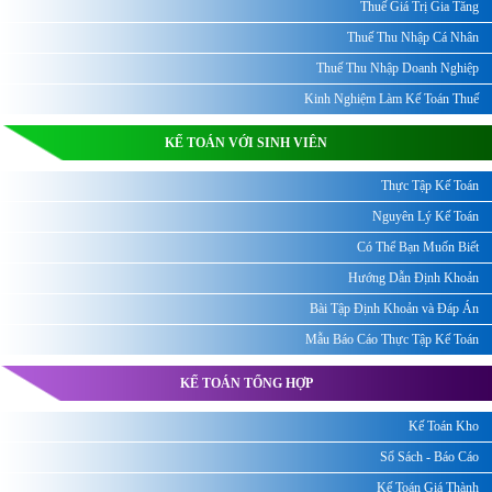
Thuế Giá Trị Gia Tăng
Thuế Thu Nhập Cá Nhân
Thuế Thu Nhập Doanh Nghiệp
Kinh Nghiệm Làm Kế Toán Thuế
KẾ TOÁN VỚI SINH VIÊN
Thực Tập Kế Toán
Nguyên Lý Kế Toán
Có Thể Bạn Muốn Biết
Hướng Dẫn Định Khoản
Bài Tập Định Khoản và Đáp Án
Mẫu Báo Cáo Thực Tập Kế Toán
KẾ TOÁN TỔNG HỢP
Kế Toán Kho
Sổ Sách - Báo Cáo
Kế Toán Giá Thành