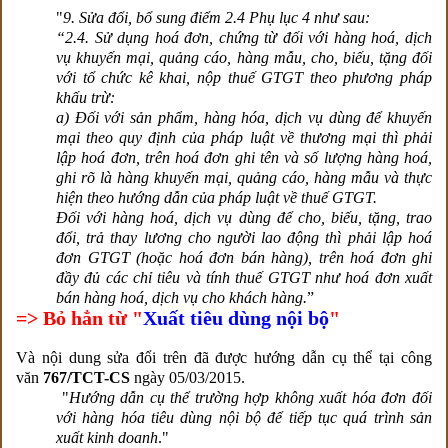
"
9. Sửa đổi, bổ sung điểm 2.4 Phụ lục 4 như sau:
“2.4. Sử dụng hoá đơn, chứng từ đối với hàng hoá, dịch
vụ khuyến mại, quảng cáo, hàng mẫu, cho, biếu, tặng đối
với tổ chức kê khai, nộp thuế GTGT theo phương pháp
khấu trừ:
a) Đối với sản phẩm, hàng hóa, dịch vụ dùng để khuyến
mại theo quy định của pháp luật về thương mại thì phải
lập hoá đơn, trên hoá đơn ghi tên và số lượng hàng hoá,
ghi rõ là hàng khuyến mại, quảng cáo, hàng mẫu và thực
hiện theo hướng dẫn của pháp luật về thuế GTGT.
Đối với hàng hoá, dịch vụ dùng để cho, biếu, tặng, trao
đổi, trả thay lương cho người lao động thì phải lập hoá
đơn GTGT (hoặc hoá đơn bán hàng), trên hoá đơn ghi
đầy đủ các chỉ tiêu và tính thuế GTGT như hoá đơn xuất
bán hàng hoá, dịch vụ cho khách hàng.
”
=> Bỏ hẳn từ "
Xuất tiêu dùng nội bộ
"
Và nội dung sửa đổi trên đã được hướng dẫn cụ thể tại công
văn
767/TCT-CS
ngày 05/03/2015.
"
Hướng dẫn cụ thể trường hợp không xuất hóa đơn đối
với hàng hóa tiêu dùng nội bộ để tiếp tục quá trình sản
xuất kinh doanh
."