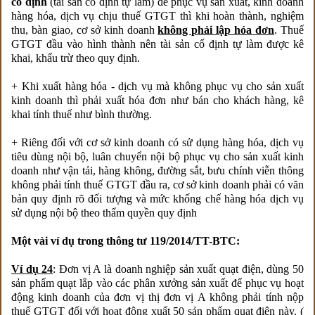
cố định
(tài sản cố định tự làm) để phục vụ sản xuất, kinh doanh
hàng hóa, dịch vụ chịu thuế GTGT thì khi hoàn thành, nghiệm
thu, bàn giao, cơ sở kinh doanh
không phải lập hóa đơn
. Thuế
GTGT đầu vào hình thành nên tài sản cố định tự làm được kê
khai, khấu trừ theo quy định.
+ Khi xuất hàng hóa - dịch vụ mà không phục vụ cho sản xuất
kinh doanh thì phải xuất hóa đơn như bán cho khách hàng, kê
khai tính thuế như bình thường.
+ Riêng đối với cơ sở kinh doanh có sử dụng hàng hóa, dịch vụ
tiêu dùng nội bộ, luân chuyển nội bộ phục vụ cho sản xuất kinh
doanh như vận tải, hàng không, đường sắt, bưu chính viễn thông
không phải tính thuế GTGT đầu ra, cơ sở kinh doanh phải có văn
bản quy định rõ đối tượng và mức khống chế hàng hóa dịch vụ
sử dụng nội bộ theo thẩm quyền quy định
Một vài ví dụ trong thông tư 119/2014/TT-BTC:
Ví dụ 24
: Đơn vị A là doanh nghiệp sản xuất quạt điện, dùng 50
sản phẩm quạt lắp vào các phân xưởng sản xuất để phục vụ hoạt
động kinh doanh của đơn vị thị đơn vị A không phải tính nộp
thuế GTGT đối với hoạt động xuất 50 sản phẩm quạt điện này. (