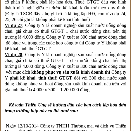
cổ phần P không phải lập hóa đơn. Thuế GTGT đầu vào hình
thành nhà nghỉ giữa ca được kê khai, khấu trừ theo quy định.
(Đây là TSCĐ đấy - họ ghi rõ là không lập HĐ, còn ở ví dụ 24,
25, 26 chỉ ghi là không phải kê khai tính thuế)
Ví dụ 27
: Công ty Y là doanh nghiệp sản xuất nước uống đóng
chai, giá chưa có thuế GTGT 1 chai nước đóng chai trên thị
trường là 4.000 đồng. Công ty Y xuất ra 300 chai nước đóng chai
để phục vụ trong các cuộc họp công ty thì Công ty Y không phải
kê khai, tính thuế GTGT.
Ví dụ 28
: Công ty Y là doanh nghiệp sản xuất nước uống đóng
chai, giá chưa có thuế GTGT 1 chai nước đóng chai trên thị
trường là 4.000 đồng. Công ty Y xuất ra 300 chai nước đóng chai
với mục đích
không phục vụ sản xuất kinh doanh thì
Công ty
Y
phải kê khai, tính thuế GTGT
đối với 300 chai nước xuất
dùng không phục vụ hoạt động sản xuất kinh doanh nêu trên với
giá tính thuế là 4.000 x 300 = 1.200.000 đồng.
Kế toán Thiên Ưng sẽ hướng dẫn các bạn cách lập hóa đơn
trong trường hợp này cụ thể như sau:
Ngày 12/10/2014 Công ty TNHH Thương mại và dịch vụ Thiên