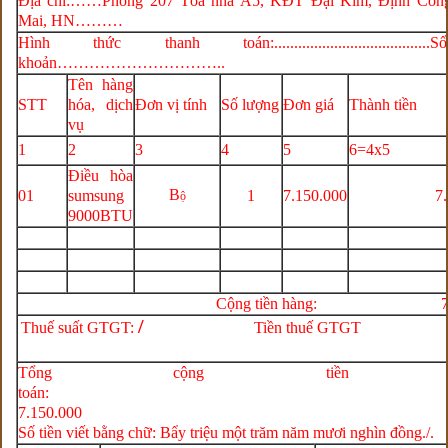
Địa chỉ:……Phòng 207 Tòa nhà A5, KĐT Đại Kim, Định Côn
Mai, HN………
Hình thức thanh toán:.....................................
khoản…………………………..
Tên hàng
STT
hóa, dịch
Đơn vị tính
Số lượng
Đơn giá
Thành tiền
vụ
1
2
3
4
5
6=4x5
Điều hòa
B
01
sumsung
1
7.150.000
7
ộ
9000BTU
Cộng tiền hàng:
/
Thuế suất GTGT:
Tiền thuế G
Tổng cộng tiền th
toán
7.150.000
Số tiền viết bằng chữ: B
ẩy triệu một
trăm năm mươi nghìn đồng./.