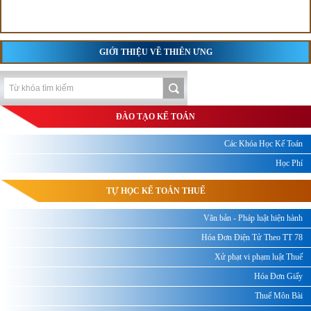
GIỚI THIỆU VỀ THIÊN ƯNG
ĐÀO TẠO KẾ TOÁN
Các Khóa Học Kế Toán
Học Phí
TỰ HỌC KẾ TOÁN THUẾ
Văn bản - Pháp luật hiện hành
Hóa Đơn Điện Tử Theo TT 78
Xử phạt vi phạm luật Thuế
Hóa Đơn Giấy
Thuế Môn Bài