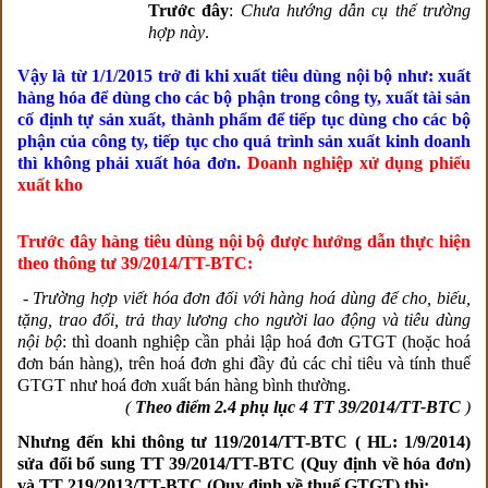
Trước đây
:
Chưa hướng dẫn cụ thể trường
hợp này
.
Vậy là từ 1/1/2015 trở đi khi xuất tiêu dùng nội bộ như: xuất
hàng hóa để dùng cho các bộ phận trong công ty, xuất tài sản
cố định tự sản xuất, thành phẩm để tiếp tục dùng cho các bộ
phận của công ty, tiếp tục cho quá trình sản xuất kinh doanh
thì không phải xuất hóa đơn.
Doanh nghiệp xử dụng phiếu
xuất kho
Trước đây hàng tiêu dùng nội bộ được hướng dẫn thực hiện
theo thông tư 39/2014/TT-BTC:
-
Trường hợp viết hóa đơn đ
ối với hàng hoá dùng để cho, biếu,
tặng, trao đổi, trả thay lương cho người lao động và tiêu dùng
nội bộ
: thì doanh nghiệp cần phải lập hoá đơn GTGT (hoặc hoá
đơn bán hàng), trên hoá đơn ghi đầy đủ các chỉ tiêu và tính thuế
GTGT như hoá đơn xuất bán hàng bình thường.
(
Theo điểm 2.4 phụ lục 4 TT 39/2014/TT-BTC
)
Nhưng đến khi thông tư 119/2014/TT-BTC ( HL: 1/9/2014)
sửa đổi bổ sung TT 39/2014/TT-BTC (Quy định về hóa đơn)
và TT 219/2013/TT-BTC (Quy định về thuế GTGT) thì: