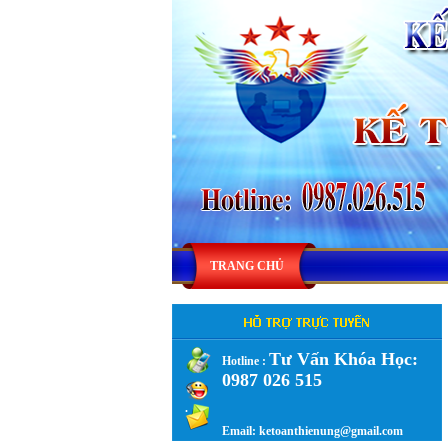
TRANG CHỦ
Tư Vấn Khóa Học:
Hotline :
0987 026 515
.
Email: ketoanthienung@gmail.com