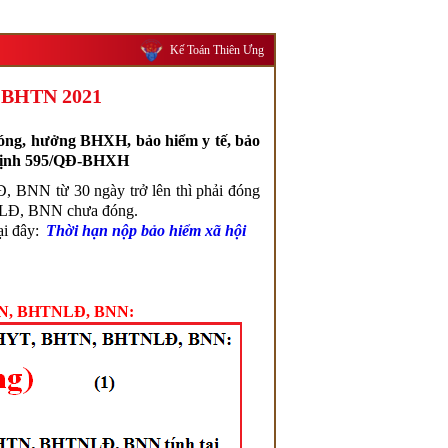
Kế Toán Thiên Ưng
, BHTN 2021
 đóng, hưởng BHXH, bảo hiểm y tế, bảo
t định 595/QĐ-BHXH
N từ 30 ngày trở lên thì phải đóng
TNLĐ, BNN chưa đóng.
ại đây:
Thời hạn nộp bảo hiểm xã hội
HTN, BHTNLĐ, BNN: