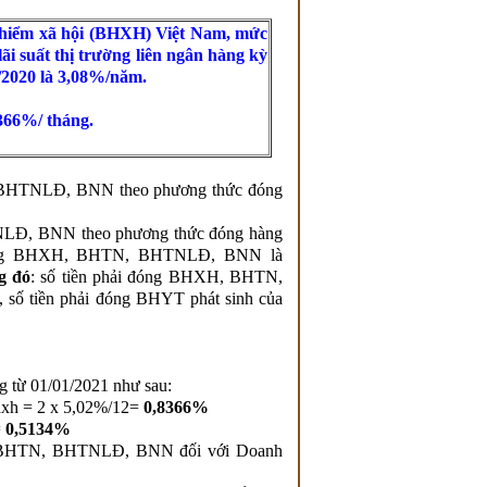
hiểm xã hội (BHXH) Việt Nam, mức
i suất thị trường liên ngân hàng kỳ
/2020 là 3,08%/năm.
366%/ tháng.
 BHTNLĐ, BNN theo phương thức đóng
Đ, BNN theo phương thức đóng hàng
n đóng BHXH, BHTN, BHTNLĐ, BNN là
g đó
: số tiền phải đóng BHXH, BHTN,
 số tiền phải đóng BHYT phát sinh của
 từ 01/01/2021 như sau:
h = 2 x 5,02%/12=
0,8366%
=
0,5134%
T, BHTN, BHTNLĐ, BNN đối với Doanh