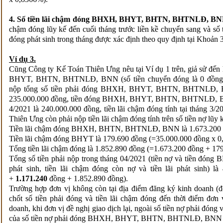
4. Số tiền lãi chậm đóng BHXH, BHYT, BHTN, BHTNLĐ, BNN 
chậm đóng lũy kế đến cuối tháng trước liền kề chuyển sang và số t
đóng phát sinh trong tháng được xác định theo quy định tại Khoản 
Ví dụ 3.
Cũng Công ty Kế Toán Thiên Ưng nêu tại Ví dụ 1 trên, giả sử đế
BHYT, BHTN, BHTNLĐ, BNN (số tiền chuyển đóng là 0 đồng) th
nộp tổng số tiền phải đóng BHXH, BHYT, BHTN, BHTNLĐ, BNN
235.000.000 đồng, tiền đóng BHXH, BHYT, BHTN, BHTNLĐ, BNN
4/2021 là 240.000.000 đồng, tiền lãi chậm đóng tính tại tháng 3/
Thiên Ưng
còn phải nộp tiền lãi chậm đóng tính trên số tiền nợ lũy 
Tiền lãi chậm đóng BHXH, BHTN, BHTNLĐ, BNN là 1.673.200 đ
Tiền lãi chậm đóng BHYT là 179.690 đồng (=35.000.000 đồng x 0
Tổng tiền lãi chậm đóng là 1.852.890 đồng (=1.673.200 đồng + 17
Tổng số tiền phải nộp trong tháng 04/2021 (tiền nợ và tiề
phát sinh, tiền lãi chậm đóng còn nợ và tiền lãi phát sinh) l
+
1.171.240
đồng
+ 1.852.890 đồng).
Trường hợp đơn vị không còn tại địa điểm đăng ký kinh doanh (
chốt số tiền phải đóng và tiền lãi chậm đóng đến thời điểm đơn
doanh, khi đơn vị đề nghị giao dịch lại, ngoài số tiền nợ phải đóng và
của số tiền nợ phải đóng BHXH, BHYT, BHTN, BHTNLĐ, BNN từ t