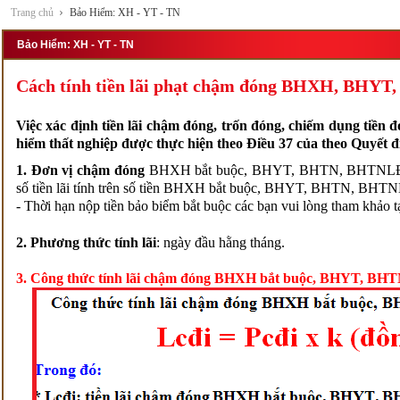
Trang chủ
Bảo Hiểm: XH - YT - TN
Bảo Hiểm: XH - YT - TN
Cách tính tiền lãi phạt chậm đóng BHXH, BHYT
Việc xác định tiền lãi chậm đóng, trốn đóng, chiếm dụng tiền
hiểm thất nghiệp được thực hiện theo Điều 37 của theo Quyế
1. Đơn vị chậm đóng
BHXH bắt buộc, BHYT, BHTN, BHTNLĐ, BN
số tiền lãi tính trên số tiền BHXH bắt buộc, BHYT, BHTN, BH
- Thời hạn nộp tiền bảo biểm bắt buộc các bạn vui lòng tham khảo t
2. Phương thức tính lãi
: ngày đầu hằng tháng.
3. Công thức tính lãi chậm đóng BHXH bắt buộc, BHYT, B