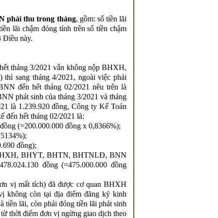
phải thu trong tháng
, gồm: số tiền lãi
iền lãi chậm đóng tính trên số tiền chậm
3 Điều này.
n hết tháng 3/2021 vẫn không nộp BHXH,
ì sang tháng 4/2021, ngoài việc phải
 đến hết tháng 02/2021 nêu trên là
 phát sinh của tháng 3/2021 và tháng
2021 là 1.239.920 đồng,
Công ty Kế Toán
kế đến hết tháng 02/2021 là:
ồng (=200.000.000 đồng x 0,8366%);
,5134%);
9.690 đồng);
n đóng BHXH, BHYT, BHTN, BHTNLĐ, BNN
à 478.024.130 đồng (=475.000.000 đồng
đơn vị mất tích) đã được cơ quan BHXH
 vị không còn tại địa điểm đăng ký kinh
 tiền lãi, còn phải đóng tiền lãi phát sinh
hời điểm đơn vị ngừng giao dịch theo