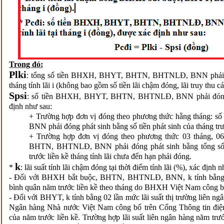
Trong đó:
Plki
: tổng số tiền BHXH, BHYT, BHTN, BHTNLĐ, BNN phải đón
tháng tính lãi i (không bao gồm số tiền lãi chậm đóng, lãi truy thu c
Spsi
: số tiền BHXH, BHYT, BHTN, BHTNLĐ, BNN phải đóng p
định như sau:
+ Trường hợp đơn vị đóng theo phương thức hằng tháng
BNN phải đóng phát sinh bằng số tiền phát sinh của tháng trướ
+ Trường hợp đơn vị đóng theo phương thức 03 tháng, 0
BHTN, BHTNLĐ, BNN phải đóng phát sinh bằng tổng số ti
trước liền kề tháng tính lãi chưa đến hạn phải đóng.
k
*
: lãi suất tính lãi chậm đóng tại thời điểm tính lãi (%), xác định 
- Đối với BHXH bắt buộc, BHTN, BHTNLĐ, BNN, k tính bằng 
bình quân năm trước liền kề theo tháng do BHXH Việt Nam công b
- Đối với BHYT, k tính bằng 02 lần mức lãi suất thị trường liên ng
Ngân hàng Nhà nước Việt Nam công bố trên Cổng Thông tin điệ
của năm trước liền kề. Trường hợp lãi suất liên ngân hàng năm trướ