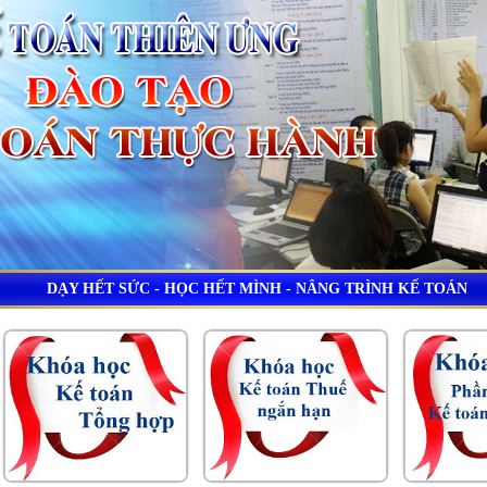
DẠY HẾT SỨC - HỌC HẾT MÌNH - NÂNG TRÌNH KẾ TOÁN