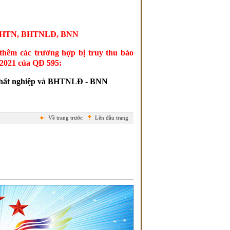
T, BHTN, BHTNLĐ, BNN
thêm các trường hợp bị truy thu bảo
m 2021 của QĐ 595:
m thất nghiệp và BHTNLĐ - BNN
Về trang trước
Lên đầu trang