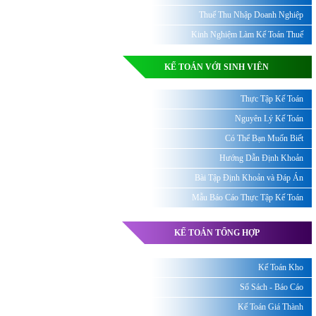
Thuế Thu Nhập Doanh Nghiệp
Kinh Nghiệm Làm Kế Toán Thuế
KẾ TOÁN VỚI SINH VIÊN
Thực Tập Kế Toán
Nguyên Lý Kế Toán
Có Thể Bạn Muốn Biết
Hướng Dẫn Định Khoản
Bài Tập Định Khoản và Đáp Án
Mẫu Báo Cáo Thực Tập Kế Toán
KẾ TOÁN TỔNG HỢP
Kế Toán Kho
Sổ Sách - Báo Cáo
Kế Toán Giá Thành