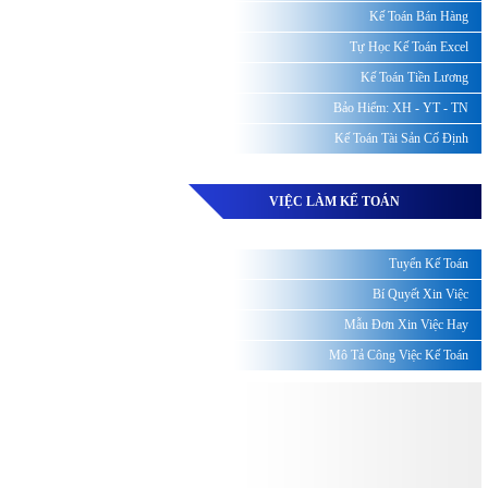
Kế Toán Bán Hàng
Tự Học Kế Toán Excel
Kế Toán Tiền Lương
Bảo Hiểm: XH - YT - TN
Kế Toán Tài Sản Cố Định
VIỆC LÀM KẾ TOÁN
Tuyển Kế Toán
Bí Quyết Xin Việc
Mẫu Đơn Xin Việc Hay
Mô Tả Công Việc Kế Toán