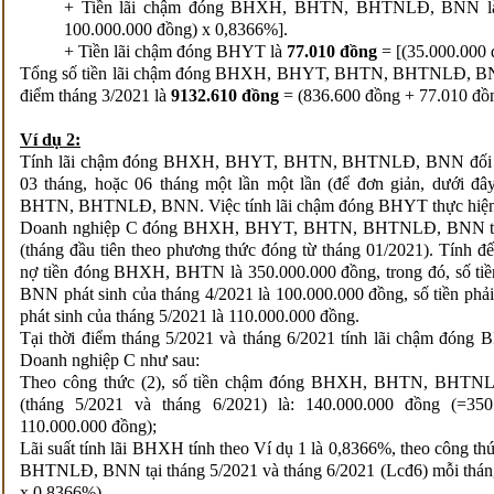
+ Tiền lãi chậm đóng BHXH, BHTN, BHTNLĐ, BNN 
100.000.000 đồng) x 0,8366%].
+ Tiền lãi chậm đóng BHYT là
77.010 đồng
= [(35.000.000 
Tổng số tiền lãi chậm đóng BHXH, BHYT, BHTN, BHTNLĐ, BNN ph
điểm tháng 3/2021 là
9132.610 đồng
= (836.600 đồng + 77.010 đồ
Ví dụ 2:
Tính lãi chậm đóng BHXH, BHYT, BHTN, BHTNLĐ, BNN đối với
03 tháng, hoặc 06 tháng một lần một lần (để đơn giản, dưới đ
BHTN, BHTNLĐ, BNN. Việc tính lãi chậm đóng BHYT thực hiện 
Doanh nghiệp C đóng BHXH, BHYT, BHTN, BHTNLĐ, BNN theo
(tháng đầu tiên theo phương thức đóng từ tháng 01/2021). Tính 
nợ tiền đóng BHXH, BHTN là 350.000.000 đồng, trong đó, số
BNN phát sinh của tháng 4/2021 là 100.000.000 đồng, số ti
phát sinh của tháng 5/2021 là 110.000.000 đồng.
Tại thời điểm tháng 5/2021 và tháng 6/2021 tính lãi chậm 
Doanh nghiệp C như sau:
Theo công thức (2), số tiền chậm đóng BHXH, BHTN, BHTNLĐ,
(tháng 5/2021 và tháng 6/2021) là: 140.000.000 đồng (=35
110.000.000 đồng);
Lãi suất tính lãi BHXH tính theo Ví dụ 1 là 0,8366%, theo công 
BHTNLĐ, BNN tại tháng 5/2021 và tháng 6/2021 (Lcđ6) mỗi thán
x 0,8366%).