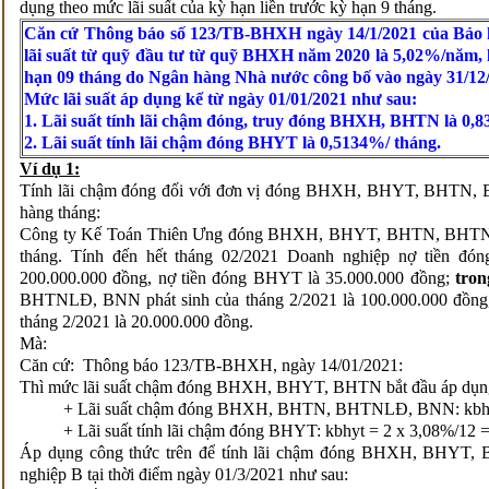
dụng theo mức lãi suất của kỳ hạn liền trước kỳ hạn 9 tháng.
Căn cứ Thông báo số 123/TB-BHXH ngày 14/1/2021 của Bảo 
lãi suất từ quỹ đầu tư từ quỹ BHXH năm 2020 là 5,02%/năm, lã
hạn 09 tháng do Ngân hàng Nhà nước công bố vào ngày 31/12
Mức lãi suất áp dụng kể từ ngày 01/01/2021 như sau:
1. Lãi suất tính lãi chậm đóng, truy đóng BHXH, BHTN là 0,8
2. Lãi suất tính lãi chậm đóng BHYT là 0,5134%/ tháng.
Ví dụ 1:
Tính lãi chậm đóng đối với đơn vị đóng BHXH, BHYT, BHTN,
hàng tháng:
Công ty Kế Toán Thiên Ưng đóng BHXH, BHYT, BHTN, BHTNL
tháng. Tính đến hết tháng 02/2021 Doanh nghiệp nợ tiề
200.000.000 đồng, nợ tiền đóng BHYT là 35.000.000 đồng;
tron
BHTNLĐ, BNN phát sinh của tháng 2/2021 là 100.000.000 đồng,
tháng 2/2021 là 20.000.000 đồng.
Mà:
Căn cứ: Thông báo 123/TB-BHXH, ngày 14/01/2021:
Thì mức lãi suất chậm đóng BHXH, BHYT, BHTN bắt đầu áp dụng
+ Lãi suất chậm đóng BHXH, BHTN, BHTNLĐ, BNN: kbhx
+ Lãi suất tính lãi chậm đóng BHYT: kbhyt = 2 x 3,08%/12 
Áp dụng công thức trên để tính lãi chậm đóng BHXH, BHY
nghiệp B tại thời điểm ngày 01/3/2021 như sau: