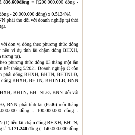
là
836.600đồng
= [(200.000.000 đồng -
đồng - 20.000.000 đồng) x 0,5134
%].
ải thu đối với doanh nghiệp tại thời
ng).
 đơn vị đóng theo phương thức đóng
ây nêu ví dụ tính lãi chậm đóng BHXH,
tương tự).
 phương thức đóng 03 tháng một lần
đến hết tháng 5/2021 Doanh nghiệp C còn
 tiền phải đóng BHXH, BHTN, BHTNLĐ,
ền phải đóng BHXH, BHTN, BHTNLĐ, BNN
đóng BHXH, BHTN, BHTNLĐ, BNN đối với
 BNN phải tính lãi (Pcđ6) mỗi tháng
0.000.000 đồng - 100.000.000 đồng -
thức (1) tiền lãi chậm đóng BHXH, BHTN,
g là
1.171.240
đồng (=140.000.000 đồng