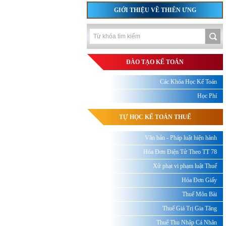
GIỚI THIỆU VỀ THIÊN ƯNG
ĐÀO TẠO KẾ TOÁN
Các Khóa Học Kế Toán
Học Phí
TỰ HỌC KẾ TOÁN THUẾ
Văn bản - Pháp luật hiện hành
Hóa Đơn Điện Tử Theo TT 78
Xử phạt vi phạm luật Thuế
Hóa Đơn Giấy
Thuế Môn Bài
Thuế Giá Trị Gia Tăng
Thuế Thu Nhập Cá Nhân