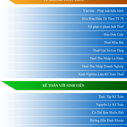
Văn bản - Pháp luật hiện hành
Hóa Đơn Điện Tử Theo TT 78
Xử phạt vi phạm luật Thuế
Hóa Đơn Giấy
Thuế Môn Bài
Thuế Giá Trị Gia Tăng
Thuế Thu Nhập Cá Nhân
Thuế Thu Nhập Doanh Nghiệp
Kinh Nghiệm Làm Kế Toán Thuế
KẾ TOÁN VỚI SINH VIÊN
Thực Tập Kế Toán
Nguyên Lý Kế Toán
Có Thể Bạn Muốn Biết
Hướng Dẫn Định Khoản