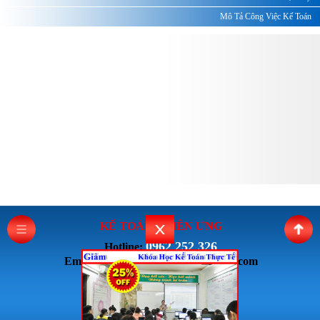
Mô Tả Công Việc Kế Toán
KẾ TOÁN THI
ÊN ƯNG
0962 252 326
Hotline:
Email: ketoanthienung6868@gmail.com