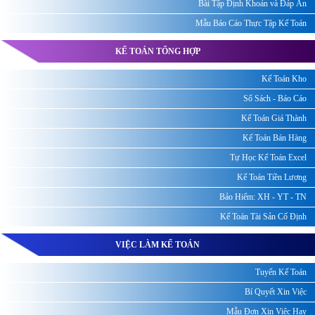
Bài Tập Định Khoản và Đáp Án
Mẫu Báo Cáo Thực Tập Kế Toán
KẾ TOÁN TỔNG HỢP
Kế Toán Kho
Sổ Sách - Báo Cáo
Kế Toán Giá Thành
Kế Toán Bán Hàng
Tự Học Kế Toán Excel
Kế Toán Tiền Lương
Bảo Hiểm: XH - YT - TN
Kế Toán Tài Sản Cố Định
VIỆC LÀM KẾ TOÁN
Tuyển Kế Toán
Bí Quyết Xin Việc
Mẫu Đơn Xin Việc Hay