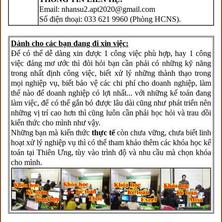
Email: nhansu2.apt2020@gmail.com
Số điện thoại: 033 621 9960 (Phòng HCNS).
Dành cho các bạn đang đi xin việc:
Để có thể dễ dàng xin được 1 công việc phù hợp, hay 1 công
việc đáng mơ ước thì đòi hỏi bạn cần phải có những kỹ năng
trong nhất định công việc, biết xử lý những thành thạo trong
mọi nghiệp vụ, biết bảo vệ các chi phí cho doanh nghiệp, làm
thế nào để doanh nghiệp có lợi nhất... với những kế toán đang
làm việc, để có thể gắn bó được lâu dài cũng như phát triển nên
những vị trí cao hơn thì cũng luôn cần phải học hỏi và trau dồi
kiến thức cho mình như vậy.
Những bạn mà kiến thức
thực tế
còn chưa vững, chưa biết linh
hoạt xử lý nghiệp vụ thì có thể tham khảo thêm các khóa học kế
toán tại Thiên Ưng, tùy vào trình độ và nhu cầu mà chọn khóa
cho mình.