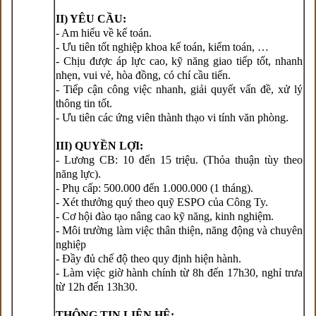
II) YÊU CẦU:
- Am hiểu về kế toán.
- Ưu tiên tốt nghiệp khoa kế toán, kiểm toán, …
- Chịu được áp lực cao, kỹ năng giao tiếp tốt, nhanh
nhẹn, vui vẻ, hòa đồng, có chí cầu tiến.
- Tiếp cận công việc nhanh, giải quyết vấn đề, xử lý
thông tin tốt.
- Ưu tiên các ứng viên thành thạo vi tính văn phòng.
III) QUYỀN LỢI:
- Lương CB: 10 đến 15 triệu. (Thỏa thuận tùy theo
năng lực).
- Phụ cấp: 500.000 đến 1.000.000 (1 tháng).
- Xét thưởng quý theo quỹ ESPO của Công Ty.
- Cơ hội đào tạo nâng cao kỹ năng, kinh nghiệm.
- Môi trường làm việc thân thiện, năng động và chuyên
nghiệp
- Đầy đủ chế độ theo quy định hiện hành.
- Làm việc giờ hành chính từ 8h đến 17h30, nghỉ trưa
từ 12h đến 13h30.
THÔNG TIN LIÊN HỆ: