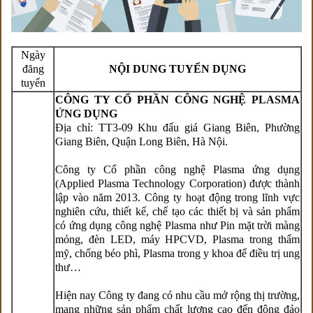
Ngày
đăng
NỘI DUNG TUYỂN DỤNG
tuyển
CÔNG TY CỔ PHẦN CÔNG NGHỆ PLASMA
ỨNG DỤNG
Địa chỉ: TT3-09 Khu đấu giá Giang Biên, Phường
Giang Biên, Quận Long Biên, Hà Nội.
Công ty Cổ phần công nghệ Plasma ứng dụng
(Applied Plasma Technology Corporation) được thành
lập vào năm
2013. Công ty hoạt động trong lĩnh vực
nghiên cứu, thiết kế, chế tạo các thiết bị và sản phẩm
có ứng dụng công nghệ
Plasma như Pin mặt trời màng
mỏng, đèn LED, máy HPCVD, Plasma trong thẩm
mỹ, chống béo phì, Plasma trong y
khoa để điều trị ung
thư…
Hiện nay Công ty đang có nhu cầu mở rộng thị trường,
mang những sản phẩm chất lượng cao đến đông đảo