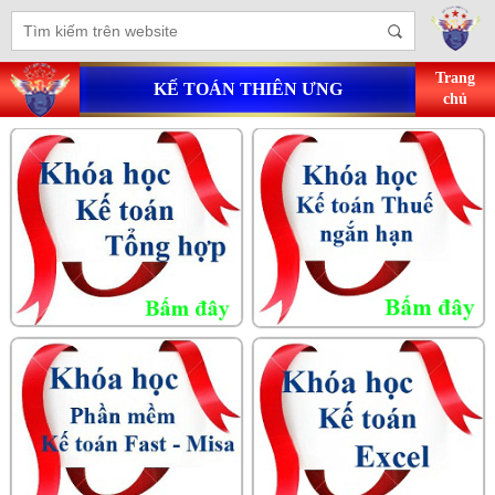
Trang
KẾ TOÁN THIÊN ƯNG
chủ