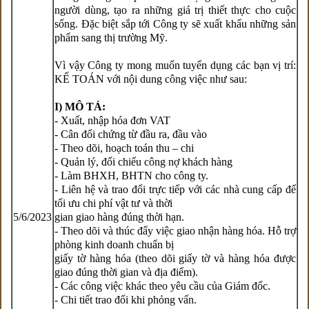
người
dùng, tạo ra những giá trị thiết thực cho cuộc
sống. Đặc biệt sắp tới Công ty sẽ xuất khẩu những sản
phẩm sang thị
trường Mỹ.
Vì vậy Công ty mong muốn tuyển dụng các bạn vị trí:
KẾ TOÁN với nội dung công việc như sau:
I) MÔ TẢ:
- Xuất, nhập hóa đơn VAT
- Cân đối chứng từ đầu ra, đầu vào
- Theo dõi, hoạch toán thu – chi
- Quản lý, đối chiếu công nợ khách hàng
- Làm BHXH, BHTN cho công ty.
- Liên hệ và trao đổi trực tiếp với các nhà cung cấp để
tối ưu chi phí vật tư và thời
5/6/2023
gian giao hàng đúng thời hạn.
- Theo dõi và thúc đẩy việc giao nhận hàng hóa. Hỗ trợ
phòng kinh doanh chuẩn bị
giấy tờ hàng hóa (theo dõi giấy tờ và hàng hóa được
giao đúng thời gian và địa điểm).
- Các công việc khác theo yêu cầu của Giám đốc.
- Chi tiết trao đổi khi phỏng vấn.