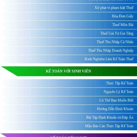
Xử phạt vi phạm luật Thuế
Hóa Đơn Giấy
Thuế Môn Bài
Thuế Giá Trị Gia Tăng
Thuế Thu Nhập Cá Nhân
Thuế Thu Nhập Doanh Nghiệp
Kinh Nghiệm Làm Kế Toán Thuế
KẾ TOÁN VỚI SINH VIÊN
Thực Tập Kế Toán
Nguyên Lý Kế Toán
Có Thể Bạn Muốn Biết
Hướng Dẫn Định Khoản
Bài Tập Định Khoản và Đáp Án
Mẫu Báo Cáo Thực Tập Kế Toán