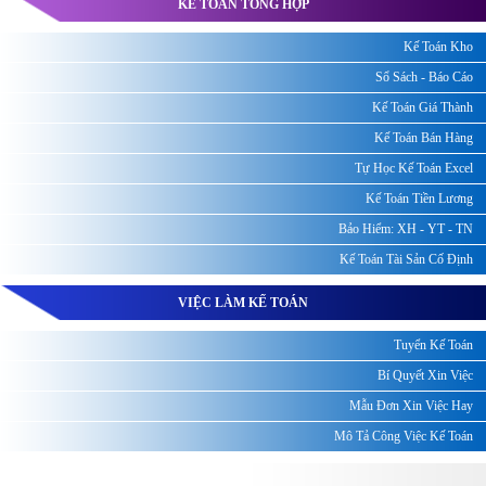
KẾ TOÁN TỔNG HỢP
Kế Toán Kho
Sổ Sách - Báo Cáo
Kế Toán Giá Thành
Kế Toán Bán Hàng
Tự Học Kế Toán Excel
Kế Toán Tiền Lương
Bảo Hiểm: XH - YT - TN
Kế Toán Tài Sản Cố Định
VIỆC LÀM KẾ TOÁN
Tuyển Kế Toán
Bí Quyết Xin Việc
Mẫu Đơn Xin Việc Hay
Mô Tả Công Việc Kế Toán