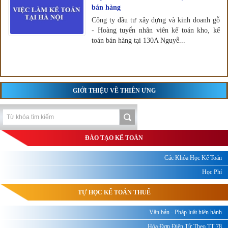
bán hàng
Công ty đầu tư xây dựng và kinh doanh gỗ
- Hoàng tuyển nhân viên kế toán kho, kế
toán bán hàng tại 130A Nguyễ...
GIỚI THIỆU VỀ THIÊN ƯNG
ĐÀO TẠO KẾ TOÁN
Các Khóa Học Kế Toán
Học Phí
TỰ HỌC KẾ TOÁN THUẾ
Văn bản - Pháp luật hiện hành
Hóa Đơn Điện Tử Theo TT 78