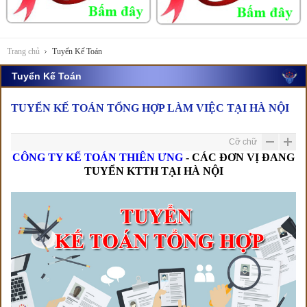
Trang chủ
Tuyển Kế Toán
Tuyển Kế Toán
TUYỂN KẾ TOÁN TỔNG HỢP LÀM VIỆC TẠI HÀ NỘI
Cỡ chữ
CÔNG TY KẾ TOÁN THIÊN ƯNG
- CÁC ĐƠN VỊ ĐANG
TUYỂN KTTH TẠI HÀ NỘI