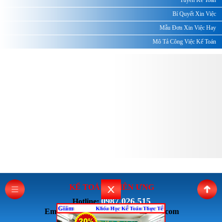
Tuyển Kế Toán
Bí Quyết Xin Việc
Mẫu Đơn Xin Việc Hay
Mô Tả Công Việc Kế Toán
KẾ TOÁN THI
ÊN ƯNG
0987.026.515
Hotline:
Email: ketoanthienung6868@gmail.com