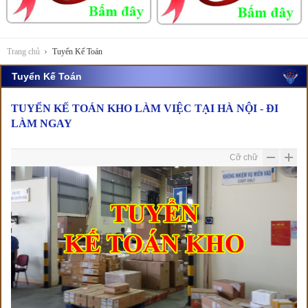
Trang chủ
Tuyển Kế Toán
Tuyển Kế Toán
TUYỂN KẾ TOÁN KHO LÀM VIỆC TẠI HÀ NỘI - ĐI
LÀM NGAY
Cỡ chữ