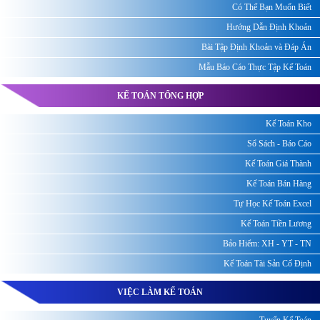
Có Thể Bạn Muốn Biết
Hướng Dẫn Định Khoản
Bài Tập Định Khoản và Đáp Án
Mẫu Báo Cáo Thực Tập Kế Toán
KẾ TOÁN TỔNG HỢP
Kế Toán Kho
Sổ Sách - Báo Cáo
Kế Toán Giá Thành
Kế Toán Bán Hàng
Tự Học Kế Toán Excel
Kế Toán Tiền Lương
Bảo Hiểm: XH - YT - TN
Kế Toán Tài Sản Cố Định
VIỆC LÀM KẾ TOÁN