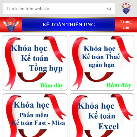
Trang
KẾ TOÁN THIÊN ƯNG
chủ