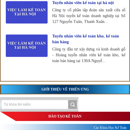
Tuyển nhân viên kế toán tại hà nội
Công ty cổ phần tập đoàn sản xuất cửa sổ
Hà Nội tuyển kế toán doanh nghiệp tại Số
127 Nguyễn Tuân, Thanh Xuân...
Tuyển nhân viên kế toán kho, kế toán
bán hàng
Công ty đầu tư xây dựng và kinh doanh gỗ
- Hoàng tuyển nhân viên kế toán kho, kế
toán bán hàng tại 130A Nguyễ...
GIỚI THIỆU VỀ THIÊN ƯNG
ĐÀO TẠO KẾ TOÁN
Các Khóa Học Kế Toán