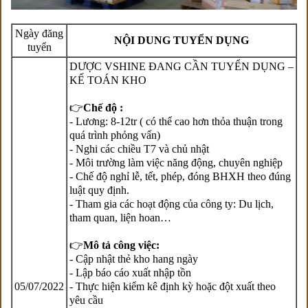
Ngày đăng
NỘI DUNG TUYỂN DỤNG
tuyển
DƯỢC VSHINE ĐANG CẦN TUYỂN DỤNG –
KẾ TOÁN KHO
👉
Chế độ :
- Lương: 8-12tr ( có thể cao hơn thỏa thuận trong
quá trình phỏng vấn)
- Nghi các chiều T7 và chủ nhật
- Môi trường làm việc năng động, chuyên nghiệp
- Chế độ nghỉ lễ, tết, phép, đóng BHXH theo đúng
luật quy định.
- Tham gia các hoạt động của công ty: Du lịch,
tham quan, liện hoan…
👉
Mô tả công việc:
- Cập nhật thẻ kho hang ngày
- Lập báo cáo xuất nhập tồn
05/07/2022
- Thực hiện kiểm kê định kỳ hoặc đột xuất theo
yêu cầu