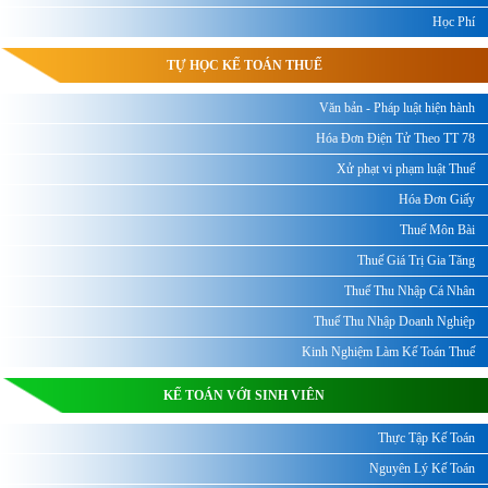
Học Phí
TỰ HỌC KẾ TOÁN THUẾ
Văn bản - Pháp luật hiện hành
Hóa Đơn Điện Tử Theo TT 78
Xử phạt vi phạm luật Thuế
Hóa Đơn Giấy
Thuế Môn Bài
Thuế Giá Trị Gia Tăng
Thuế Thu Nhập Cá Nhân
Thuế Thu Nhập Doanh Nghiệp
Kinh Nghiệm Làm Kế Toán Thuế
KẾ TOÁN VỚI SINH VIÊN
Thực Tập Kế Toán
Nguyên Lý Kế Toán