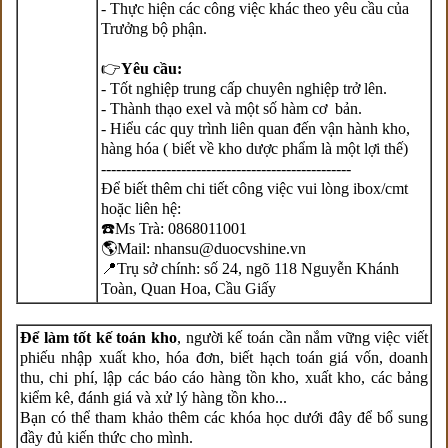
- Thực hiện các công việc khác theo yêu cầu của
Trưởng bộ phận.
👉
Yêu cầu:
- Tốt nghiệp trung cấp chuyên nghiệp trở lên.
- Thành thạo exel và một số hàm cơ bản.
- Hiểu các quy trình liên quan đến vận hành kho,
hàng hóa ( biết về kho dược phẩm là một lợi thế)
--------------------------------------------------
Để biết thêm chi tiết công việc vui lòng ibox/cmt
hoặc liên hệ:
☎️Ms Trà: 0868011001
🌎Mail: nhansu@duocvshine.vn
📍Trụ sở chính: số 24, ngõ 118 Nguyễn Khánh
Toàn, Quan Hoa, Cầu Giấy
Để làm tốt kế toán kho
, người kế toán cần nắm vững việc viết
phiếu nhập xuất kho, hóa đơn, biết hạch toán giá vốn, doanh
thu, chi phí, lập các báo cáo hàng tồn kho, xuất kho, các bảng
kiểm kê, đánh giá và xử lý hàng tồn kho...
Bạn có thể tham khảo thêm các khóa học dưới đây để bổ sung
đầy đủ kiến thức cho mình.