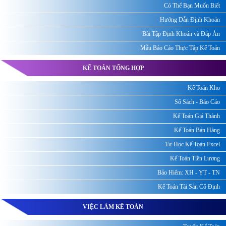
Có Thể Bạn Muốn Biết
Hướng Dẫn Định Khoản
Bài Tập Định Khoản và Đáp Án
Mẫu Báo Cáo Thực Tập Kế Toán
KẾ TOÁN TỔNG HỢP
Kế Toán Kho
Sổ Sách - Báo Cáo
Kế Toán Giá Thành
Kế Toán Bán Hàng
Tự Học Kế Toán Excel
Kế Toán Tiền Lương
Bảo Hiểm: XH - YT - TN
Kế Toán Tài Sản Cố Định
VIỆC LÀM KẾ TOÁN