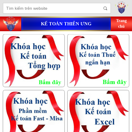
Trang
KẾ TOÁN THIÊN ƯNG
chủ