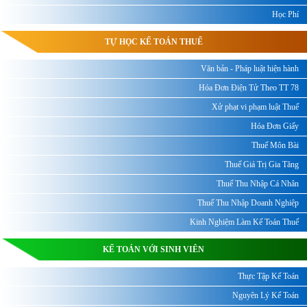
Học Phí
TỰ HỌC KẾ TOÁN THUẾ
Văn bản - Pháp luật hiện hành
Hóa Đơn Điện Tử Theo TT 78
Xử phạt vi phạm luật Thuế
Hóa Đơn Giấy
Thuế Môn Bài
Thuế Giá Trị Gia Tăng
Thuế Thu Nhập Cá Nhân
Thuế Thu Nhập Doanh Nghiệp
Kinh Nghiệm Làm Kế Toán Thuế
KẾ TOÁN VỚI SINH VIÊN
Thực Tập Kế Toán
Nguyên Lý Kế Toán