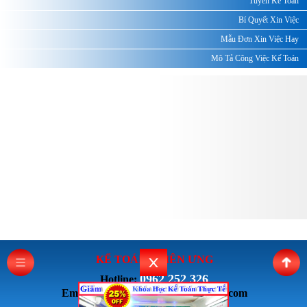
Tuyển Kế Toán
Bí Quyết Xin Việc
Mẫu Đơn Xin Việc Hay
Mô Tả Công Việc Kế Toán
KẾ TOÁN THI
ÊN ƯNG
0962 252 326
Hotline:
Email: ketoanthienung6868@gmail.com