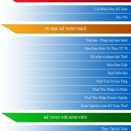
Các Khóa Học Kế Toán
Học Phí
TỰ HỌC KẾ TOÁN THUẾ
Văn bản - Pháp luật hiện hành
Hóa Đơn Điện Tử Theo TT 78
Xử phạt vi phạm luật Thuế
Hóa Đơn Giấy
Thuế Môn Bài
Thuế Giá Trị Gia Tăng
Thuế Thu Nhập Cá Nhân
Thuế Thu Nhập Doanh Nghiệp
Kinh Nghiệm Làm Kế Toán Thuế
KẾ TOÁN VỚI SINH VIÊN
Thực Tập Kế Toán