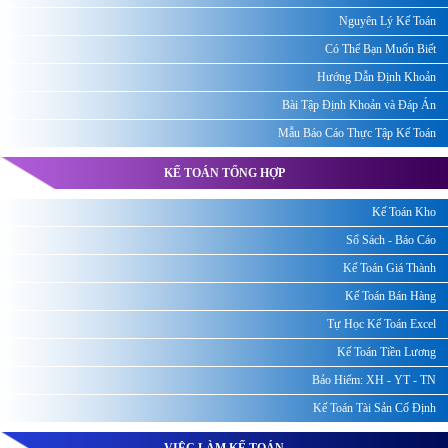
Nguyên Lý Kế Toán
Có Thể Bạn Muốn Biết
Hướng Dẫn Định Khoản
Bài Tập Định Khoản và Đáp Án
Mẫu Báo Cáo Thực Tập Kế Toán
KẾ TOÁN TỔNG HỢP
Kế Toán Kho
Sổ Sách - Báo Cáo
Kế Toán Giá Thành
Kế Toán Bán Hàng
Tự Học Kế Toán Excel
Kế Toán Tiền Lương
Bảo Hiểm: XH - YT - TN
Kế Toán Tài Sản Cố Định
VIỆC LÀM KẾ TOÁN