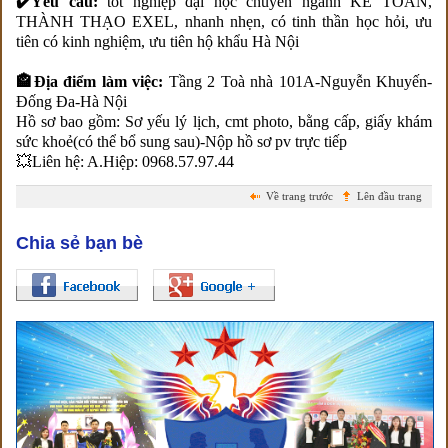
✔️Yêu cầu:
tốt nghiệp đại học chuyên ngành KẾ TOÁN,
THÀNH THẠO EXEL, nhanh nhẹn, có tinh thần học hỏi, ưu
tiên có kinh nghiệm, ưu tiên hộ khẩu Hà Nội
🏤Địa điểm làm việc:
Tầng 2 Toà nhà 101A-Nguyễn Khuyến-
Đống Đa-Hà Nội
Hồ sơ bao gồm: Sơ yếu lý lịch, cmt photo, bằng cấp, giấy khám
sức khoẻ(có thể bổ sung sau)-Nộp hồ sơ pv trực tiếp
💥Liên hệ: A.Hiệp: 0968.57.97.44
Về trang trước
Lên đầu trang
Chia sẻ bạn bè