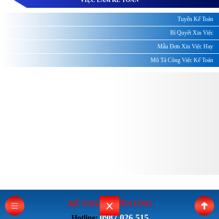
Tuyển Kế Toán
Bí Quyết Xin Việc
Mẫu Đơn Xin Việc Hay
Mô Tả Công Việc Kế Toán
KẾ TOÁN THI
ÊN ƯNG
0987.026.515
Hotline: