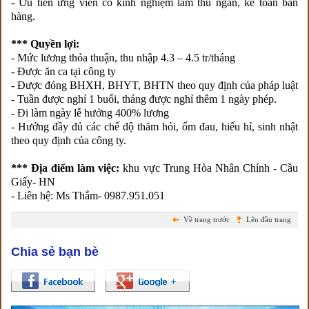
- Ưu tiên ứng viên có kinh nghiệm làm thu ngân, kế toán bán
hàng.
*** Quyền lợi:
- Mức lương thỏa thuận, thu nhập 4.3 – 4.5 tr/tháng
- Được ăn ca tại công ty
- Được đóng BHXH, BHYT, BHTN theo quy định của pháp luật
- Tuần được nghỉ 1 buổi, tháng được nghỉ thêm 1 ngày phép.
- Đi làm ngày lễ hưởng 400% lương
- Hưởng đầy đủ các chế độ thăm hỏi, ốm đau, hiếu hỉ, sinh nhật
theo quy định của công ty.
*** Địa điểm làm việc:
khu vực Trung Hòa Nhân Chính - Cầu
Giấy- HN
- Liên hệ: Ms Thắm- 0987.951.051
Về trang trước
Lên đầu trang
Chia sẻ bạn bè