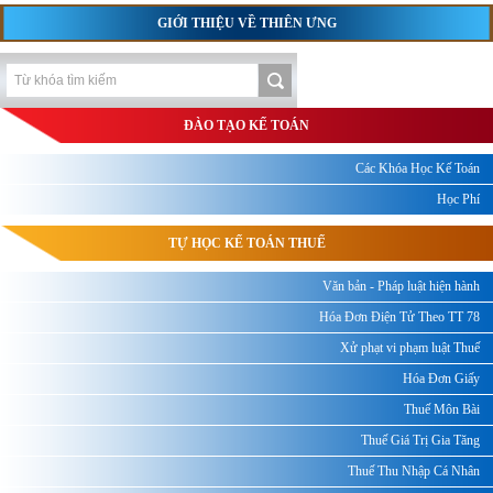
GIỚI THIỆU VỀ THIÊN ƯNG
ĐÀO TẠO KẾ TOÁN
Các Khóa Học Kế Toán
Học Phí
TỰ HỌC KẾ TOÁN THUẾ
Văn bản - Pháp luật hiện hành
Hóa Đơn Điện Tử Theo TT 78
Xử phạt vi phạm luật Thuế
Hóa Đơn Giấy
Thuế Môn Bài
Thuế Giá Trị Gia Tăng
Thuế Thu Nhập Cá Nhân