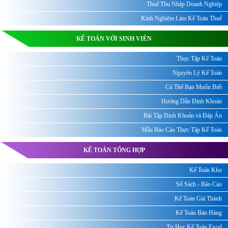
Thuế Thu Nhập Doanh Nghiệp
Kinh Nghiệm Làm Kế Toán Thuế
KẾ TOÁN VỚI SINH VIÊN
Thực Tập Kế Toán
Nguyên Lý Kế Toán
Có Thể Bạn Muốn Biết
Hướng Dẫn Định Khoản
Bài Tập Định Khoản và Đáp Án
Mẫu Báo Cáo Thực Tập Kế Toán
KẾ TOÁN TỔNG HỢP
Kế Toán Kho
Sổ Sách - Báo Cáo
Kế Toán Giá Thành
Kế Toán Bán Hàng
Tự Học Kế Toán Excel