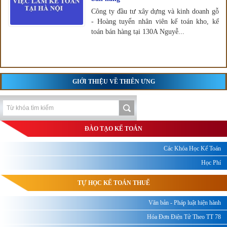
Công ty đầu tư xây dựng và kinh doanh gỗ
- Hoàng tuyển nhân viên kế toán kho, kế
toán bán hàng tại 130A Nguyễ...
GIỚI THIỆU VỀ THIÊN ƯNG
ĐÀO TẠO KẾ TOÁN
Các Khóa Học Kế Toán
Học Phí
TỰ HỌC KẾ TOÁN THUẾ
Văn bản - Pháp luật hiện hành
Hóa Đơn Điện Tử Theo TT 78