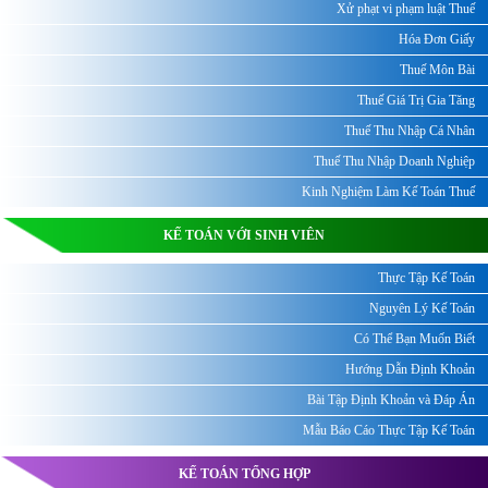
Xử phạt vi phạm luật Thuế
Hóa Đơn Giấy
Thuế Môn Bài
Thuế Giá Trị Gia Tăng
Thuế Thu Nhập Cá Nhân
Thuế Thu Nhập Doanh Nghiệp
Kinh Nghiệm Làm Kế Toán Thuế
KẾ TOÁN VỚI SINH VIÊN
Thực Tập Kế Toán
Nguyên Lý Kế Toán
Có Thể Bạn Muốn Biết
Hướng Dẫn Định Khoản
Bài Tập Định Khoản và Đáp Án
Mẫu Báo Cáo Thực Tập Kế Toán
KẾ TOÁN TỔNG HỢP