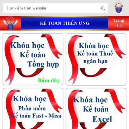
Trang
KẾ TOÁN THIÊN ƯNG
chủ