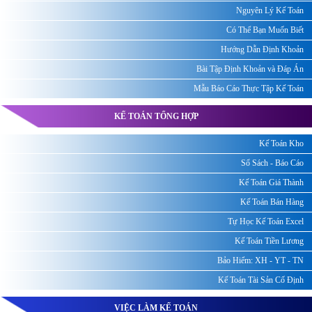
Nguyên Lý Kế Toán
Có Thể Bạn Muốn Biết
Hướng Dẫn Định Khoản
Bài Tập Định Khoản và Đáp Án
Mẫu Báo Cáo Thực Tập Kế Toán
KẾ TOÁN TỔNG HỢP
Kế Toán Kho
Sổ Sách - Báo Cáo
Kế Toán Giá Thành
Kế Toán Bán Hàng
Tự Học Kế Toán Excel
Kế Toán Tiền Lương
Bảo Hiểm: XH - YT - TN
Kế Toán Tài Sản Cố Định
VIỆC LÀM KẾ TOÁN