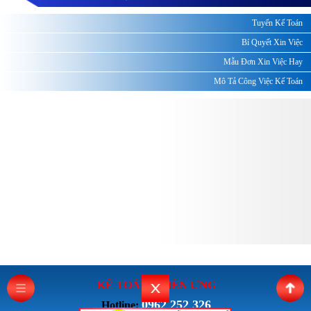
Tuyển Kế Toán
Bí Quyết Xin Việc
Mẫu Đơn Xin Việc Hay
Mô Tả Công Việc Kế Toán
KẾ TOÁN THI
ÊN ƯNG
0962 252 326
Hotline: