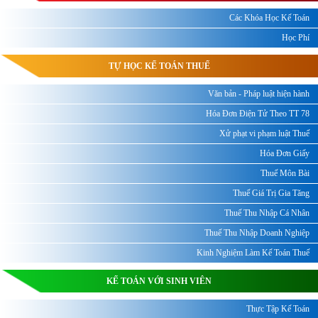
Các Khóa Học Kế Toán
Học Phí
TỰ HỌC KẾ TOÁN THUẾ
Văn bản - Pháp luật hiện hành
Hóa Đơn Điện Tử Theo TT 78
Xử phạt vi phạm luật Thuế
Hóa Đơn Giấy
Thuế Môn Bài
Thuế Giá Trị Gia Tăng
Thuế Thu Nhập Cá Nhân
Thuế Thu Nhập Doanh Nghiệp
Kinh Nghiệm Làm Kế Toán Thuế
KẾ TOÁN VỚI SINH VIÊN
Thực Tập Kế Toán