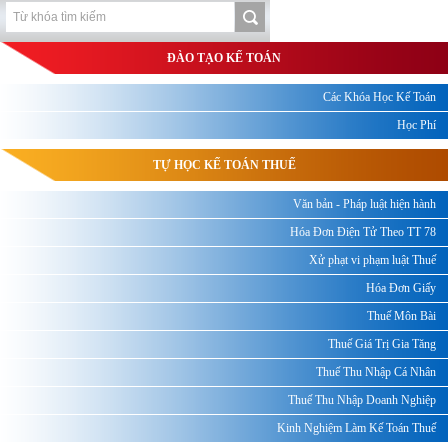
ĐÀO TẠO KẾ TOÁN
Các Khóa Học Kế Toán
Học Phí
TỰ HỌC KẾ TOÁN THUẾ
Văn bản - Pháp luật hiện hành
Hóa Đơn Điện Tử Theo TT 78
Xử phạt vi phạm luật Thuế
Hóa Đơn Giấy
Thuế Môn Bài
Thuế Giá Trị Gia Tăng
Thuế Thu Nhập Cá Nhân
Thuế Thu Nhập Doanh Nghiệp
Kinh Nghiệm Làm Kế Toán Thuế