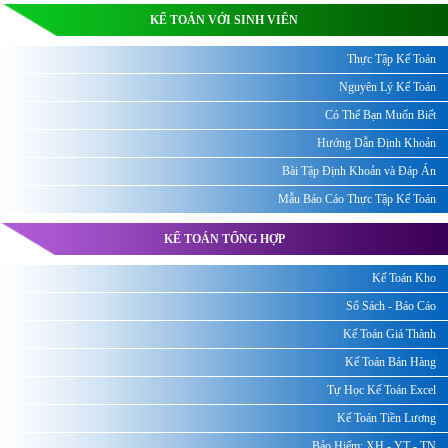
KẾ TOÁN VỚI SINH VIÊN
Thực Tập Kế Toán
Nguyên Lý Kế Toán
Có Thể Bạn Muốn Biết
Hướng Dẫn Định Khoản
Bài Tập Định Khoản và Đáp Án
Mẫu Báo Cáo Thực Tập Kế Toán
KẾ TOÁN TỔNG HỢP
Kế Toán Kho
Sổ Sách - Báo Cáo
Kế Toán Giá Thành
Kế Toán Bán Hàng
Tự Học Kế Toán Excel
Kế Toán Tiền Lương
Bảo Hiểm: XH - YT - TN