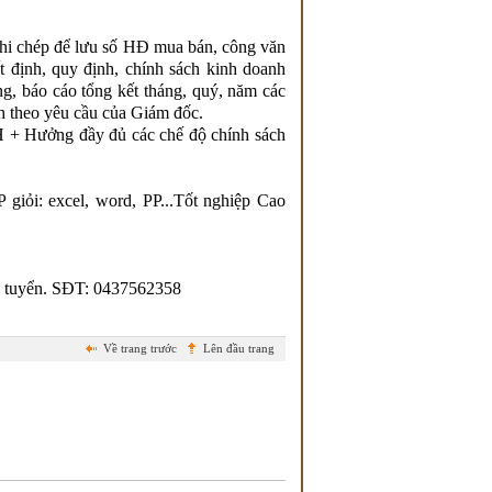
ghi chép để lưu số HĐ mua bán, công văn
 định, quy định, chính sách kinh doanh
ng, báo cáo tổng kết tháng, quý, năm các
h theo yêu cầu của Giám đốc.
 + Hưởng đầy đủ các chế độ chính sách
 giỏi: excel, word, PP...Tốt nghiệp Cao
ứng tuyển. SĐT: 0437562358
Về trang trước
Lên đầu trang