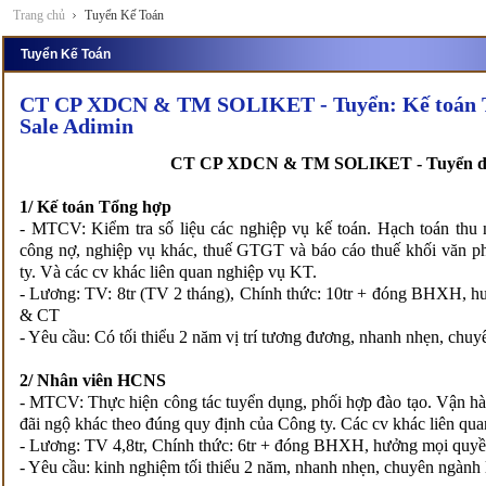
Trang chủ
Tuyển Kế Toán
Tuyển Kế Toán
CT CP XDCN & TM SOLIKET - Tuyển: Kế toán T
Sale Adimin
CT CP XDCN & TM SOLIKET - Tuyển dụng
1/ Kế toán Tổng hợp
- MTCV: Kiểm tra số liệu các nghiệp vụ kế toán. Hạch toán thu nh
công nợ, nghiệp vụ khác, thuế GTGT và báo cáo thuế khối văn p
ty. Và các cv khác liên quan nghiệp vụ KT.
- Lương: TV: 8tr (TV 2 tháng), Chính thức: 10tr + đóng BHXH, h
& CT
- Yêu cầu: Có tối thiểu 2 năm vị trí tương đương, nhanh nhẹn, chuy
2/ Nhân viên HCNS
- MTCV: Thực hiện công tác tuyển dụng, phối hợp đào tạo. Vận hà
đãi ngộ khác theo đúng quy định của Công ty. Các cv khác liên qua
- Lương: TV 4,8tr, Chính thức: 6tr + đóng BHXH, hưởng mọi quyề
- Yêu cầu: kinh nghiệm tối thiểu 2 năm, nhanh nhẹn, chuyên ngành 