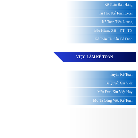
Kế Toán Bán Hàng
Tự Học Kế Toán Excel
Kế Toán Tiền Lương
Bảo Hiểm: XH - YT - TN
Kế Toán Tài Sản Cố Định
VIỆC LÀM KẾ TOÁN
Tuyển Kế Toán
Bí Quyết Xin Việc
Mẫu Đơn Xin Việc Hay
Mô Tả Công Việc Kế Toán