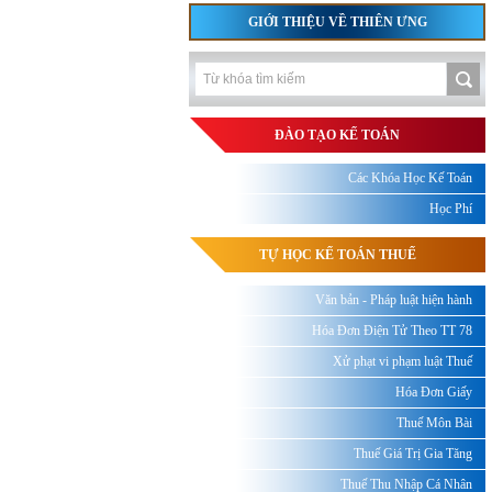
GIỚI THIỆU VỀ THIÊN ƯNG
ĐÀO TẠO KẾ TOÁN
Các Khóa Học Kế Toán
Học Phí
TỰ HỌC KẾ TOÁN THUẾ
Văn bản - Pháp luật hiện hành
Hóa Đơn Điện Tử Theo TT 78
Xử phạt vi phạm luật Thuế
Hóa Đơn Giấy
Thuế Môn Bài
Thuế Giá Trị Gia Tăng
Thuế Thu Nhập Cá Nhân