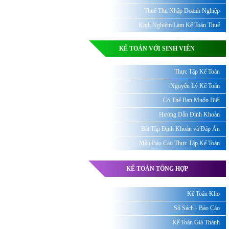
Thuế Thu Nhập Doanh Nghiệp
Kinh Nghiệm Làm Kế Toán Thuế
KẾ TOÁN VỚI SINH VIÊN
Thực Tập Kế Toán
Nguyên Lý Kế Toán
Có Thể Bạn Muốn Biết
Hướng Dẫn Định Khoản
Bài Tập Định Khoản và Đáp Án
Mẫu Báo Cáo Thực Tập Kế Toán
KẾ TOÁN TỔNG HỢP
Kế Toán Kho
Sổ Sách - Báo Cáo
Kế Toán Giá Thành