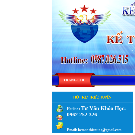
TRANG CHỦ
Tư Vấn Khóa Học:
Hotline :
0962 252 326
.
Email: ketoanthienung@gmail.com