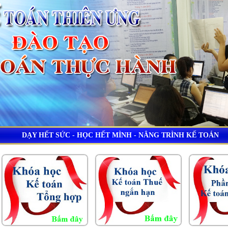
DẠY HẾT SỨC - HỌC HẾT MÌNH - NÂNG TRÌNH KẾ TOÁN