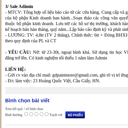
3/ Sale Adimin
- MTCV: Tổng hợp số liệu báo cáo từ các cửa hàng, Cung cấp và 
của bộ phận Kinh doanh ban hành...Soạn thảo các công văn quyết
thuộc bộ phận kinh doanh. Lưu trữ các hồ sơ thị trường, khách hà
kế hoạch bán hàn tháng, quý năm...Lập báo cáo định kỳ và phát sin
- LƯƠNG: TV: 4,8tr (TV 2 tháng), Chính thức: 6tr + Đóng BHXH
theo quy định của PL và CT
- YÊU CẦU:
Nữ: từ 23-30t, ngoại hình khá, Sử dụng tin học VP
đẳng trở lên, Có kinh nghiệm tối thiểu 1 năm làm Admin
LIÊN HỆ:
- Gửi cv vào địa chỉ mail: gdpaintstore@gmail.com, ghi rõ vị trí 
- Đ/c làm việc: 23 Hoàng Quốc Việt, Cầu Giấy, HN.
Bình chọn bài viết
Xem kết quả:
/ số bình chọn
Bình thường
Tuyệt vời