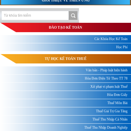
GIỚI THIỆU VỀ THIÊN ƯNG
ĐÀO TẠO KẾ TOÁN
Các Khóa Học Kế Toán
Học Phí
TỰ HỌC KẾ TOÁN THUẾ
Văn bản - Pháp luật hiện hành
Hóa Đơn Điện Tử Theo TT 78
Xử phạt vi phạm luật Thuế
Hóa Đơn Giấy
Thuế Môn Bài
Thuế Giá Trị Gia Tăng
Thuế Thu Nhập Cá Nhân
Thuế Thu Nhập Doanh Nghiệp