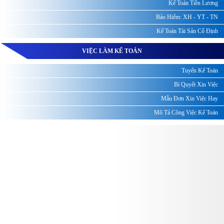
Kế Toán Tiền Lương
Bảo Hiểm: XH - YT - TN
Kế Toán Tài Sản Cố Định
VIỆC LÀM KẾ TOÁN
Tuyển Kế Toán
Bí Quyết Xin Việc
Mẫu Đơn Xin Việc Hay
Mô Tả Công Việc Kế Toán