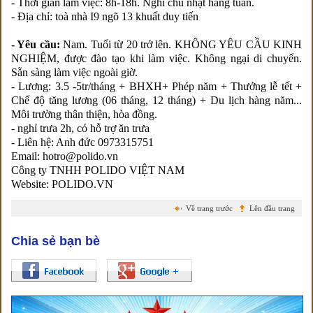
- Thời gian làm việc: 8h-18h. Nghỉ chủ nhật hàng tuần.
- Địa chỉ: toà nhà I9 ngõ 13 khuất duy tiến
- Yêu cầu:
Nam. Tuổi từ 20 trở lên. KHÔNG YÊU CẦU KINH
NGHIỆM, được đào tạo khi làm việc. Không ngại di chuyển.
Sẵn sàng làm việc ngoài giờ.
- Lương: 3.5 -5tr/tháng + BHXH+ Phép năm + Thưởng lễ tết +
Chế độ tăng lương (06 tháng, 12 tháng) + Du lịch hàng năm...
Môi trường thân thiện, hòa đồng.
- nghỉ trưa 2h, có hỗ trợ ăn trưa
- Liên hệ: Anh đức 0973315751
Email: hotro@polido.vn
Công ty TNHH POLIDO VIỆT NAM
Website: POLIDO.VN
Về trang trước
Lên đầu trang
Chia sẻ bạn bè