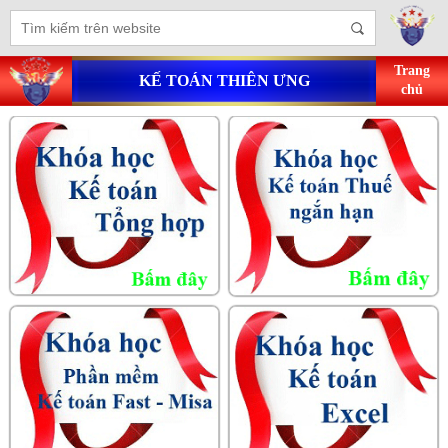
Trang
KẾ TOÁN THIÊN ƯNG
chủ