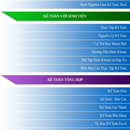
Kinh Nghiệm Làm Kế Toán Thuế
KẾ TOÁN VỚI SINH VIÊN
Thực Tập Kế Toán
Nguyên Lý Kế Toán
Có Thể Bạn Muốn Biết
Hướng Dẫn Định Khoản
Bài Tập Định Khoản và Đáp Án
Mẫu Báo Cáo Thực Tập Kế Toán
KẾ TOÁN TỔNG HỢP
Kế Toán Kho
Sổ Sách - Báo Cáo
Kế Toán Giá Thành
Kế Toán Bán Hàng
Tự Học Kế Toán Excel