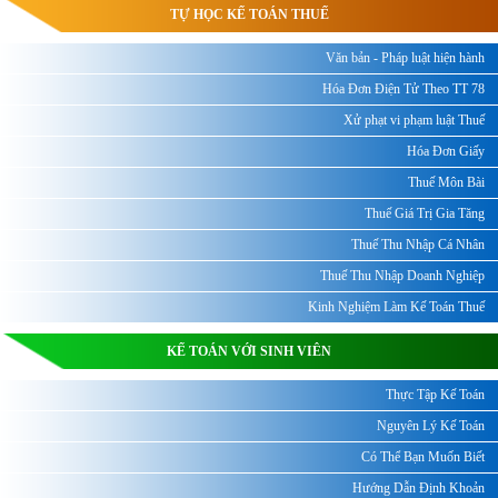
TỰ HỌC KẾ TOÁN THUẾ
Văn bản - Pháp luật hiện hành
Hóa Đơn Điện Tử Theo TT 78
Xử phạt vi phạm luật Thuế
Hóa Đơn Giấy
Thuế Môn Bài
Thuế Giá Trị Gia Tăng
Thuế Thu Nhập Cá Nhân
Thuế Thu Nhập Doanh Nghiệp
Kinh Nghiệm Làm Kế Toán Thuế
KẾ TOÁN VỚI SINH VIÊN
Thực Tập Kế Toán
Nguyên Lý Kế Toán
Có Thể Bạn Muốn Biết
Hướng Dẫn Định Khoản