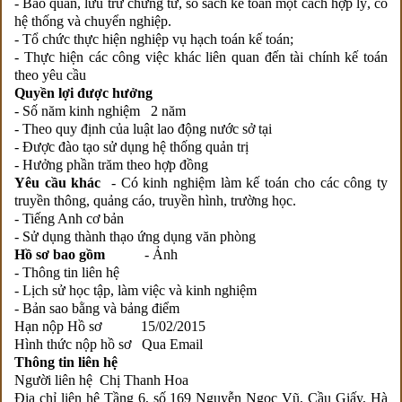
- Bảo quản, lưu trữ chứng từ, sổ sách kế toán một cách hợp lý, có
hệ thống và chuyển nghiệp.
- Tổ chức thực hiện nghiệp vụ hạch toán kế toán;
- Thực hiện các công việc khác liên quan đến tài chính kế toán
theo yêu cầu
Quyền lợi được hưởng
- Số năm kinh nghiệm 2 năm
- Theo quy định của luật lao động nước sở tại
- Được đào tạo sử dụng hệ thống quản trị
- Hưởng phần trăm theo hợp đồng
Yêu cầu khác
- Có kinh nghiệm làm kế toán cho các công ty
truyền thông, quảng cáo, truyền hình, trường học.
- Tiếng Anh cơ bản
- Sử dụng thành thạo ứng dụng văn phòng
Hồ sơ bao gồm
- Ảnh
- Thông tin liên hệ
- Lịch sử học tập, làm việc và kinh nghiệm
- Bản sao bằng và bảng điểm
Hạn nộp Hồ sơ 15/02/2015
Hình thức nộp hồ sơ Qua Email
Thông tin liên hệ
Người liên hệ Chị Thanh Hoa
Địa chỉ liên hệ Tầng 6, số 169 Nguyễn Ngọc Vũ, Cầu Giấy, Hà