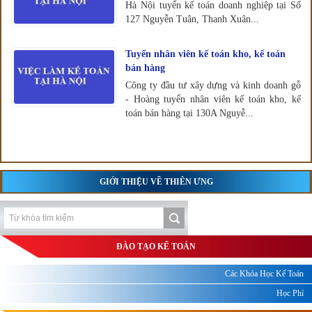
Hà Nội tuyển kế toán doanh nghiệp tại Số
127 Nguyễn Tuân, Thanh Xuân...
Tuyển nhân viên kế toán kho, kế toán
bán hàng
Công ty đầu tư xây dựng và kinh doanh gỗ
- Hoàng tuyển nhân viên kế toán kho, kế
toán bán hàng tại 130A Nguyễ...
GIỚI THIỆU VỀ THIÊN ƯNG
ĐÀO TẠO KẾ TOÁN
Các Khóa Học Kế Toán
Học Phí