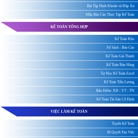
Bài Tập Định Khoản và Đáp Án
Mẫu Báo Cáo Thực Tập Kế Toán
KẾ TOÁN TỔNG HỢP
Kế Toán Kho
Sổ Sách - Báo Cáo
Kế Toán Giá Thành
Kế Toán Bán Hàng
Tự Học Kế Toán Excel
Kế Toán Tiền Lương
Bảo Hiểm: XH - YT - TN
Kế Toán Tài Sản Cố Định
VIỆC LÀM KẾ TOÁN
Tuyển Kế Toán
Bí Quyết Xin Việc