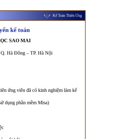
Kế Toán Thiên Ưng
yển kế toán
ỌC SAO MAI
– Q. Hà Đông – TP. Hà Nội
 tiên ứng viên đã có kinh nghiệm làm kế
t sử dụng phần mềm Misa)
ệc