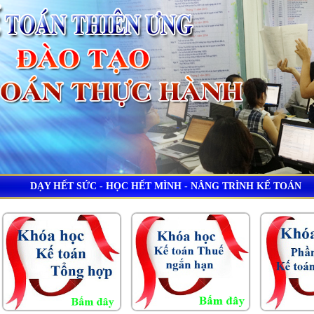
DẠY HẾT SỨC - HỌC HẾT MÌNH - NÂNG TRÌNH KẾ TOÁN