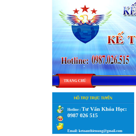
TRANG CHỦ
Tư Vấn Khóa Học:
Hotline :
0987 026 515
.
Email: ketoanthienung@gmail.com