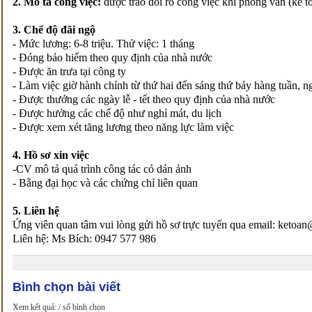
2. Mô tả công việc:
được trao đổi rõ công việc khi phỏng vấn (kế t
3. Chế độ đãi ngộ
- Mức lương: 6-8 triệu. Thử việc: 1 tháng
- Đóng bảo hiểm theo quy định của nhà nước
- Được ăn trưa tại công ty
- Làm việc giờ hành chính từ thứ hai đến sáng thứ bảy hàng tuần, n
- Được thưởng các ngày lễ - tết theo quy định của nhà nước
- Được hưởng các chế độ như nghỉ mát, du lịch
- Được xem xét tăng lương theo năng lực làm việc
4. Hồ sơ xin việc
-CV mô tả quá trình công tác có dán ảnh
- Bằng đại học và các chứng chỉ liên quan
5. Liên hệ
Ứng viên quan tâm vui lòng gửi hồ sơ trực tuyến qua email: keto
Liên hệ: Ms Bích: 0947 577 986
Bình chọn bài viết
Xem kết quả:
/ số bình chọn