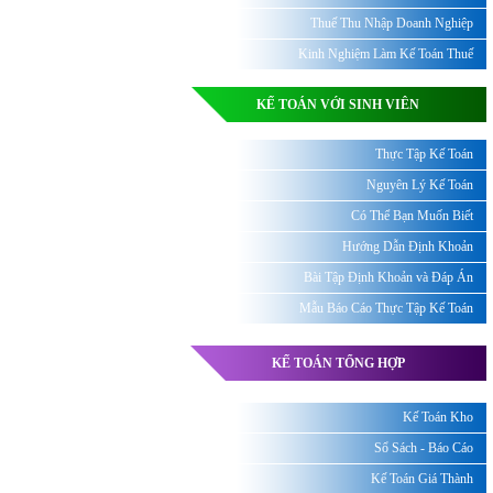
Thuế Thu Nhập Doanh Nghiệp
Kinh Nghiệm Làm Kế Toán Thuế
KẾ TOÁN VỚI SINH VIÊN
Thực Tập Kế Toán
Nguyên Lý Kế Toán
Có Thể Bạn Muốn Biết
Hướng Dẫn Định Khoản
Bài Tập Định Khoản và Đáp Án
Mẫu Báo Cáo Thực Tập Kế Toán
KẾ TOÁN TỔNG HỢP
Kế Toán Kho
Sổ Sách - Báo Cáo
Kế Toán Giá Thành