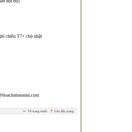
oán nội bộ)
ghỉ chiều T7+ chủ nhật
an@hoachatsaomai.com
Về trang trước
Lên đầu trang