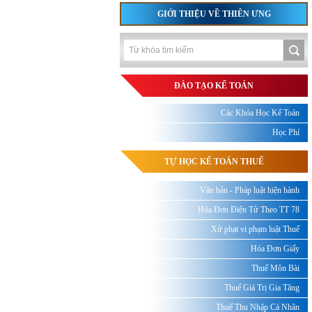
GIỚI THIỆU VỀ THIÊN ƯNG
ĐÀO TẠO KẾ TOÁN
Các Khóa Học Kế Toán
Học Phí
TỰ HỌC KẾ TOÁN THUẾ
Văn bản - Pháp luật hiện hành
Hóa Đơn Điện Tử Theo TT 78
Xử phạt vi phạm luật Thuế
Hóa Đơn Giấy
Thuế Môn Bài
Thuế Giá Trị Gia Tăng
Thuế Thu Nhập Cá Nhân