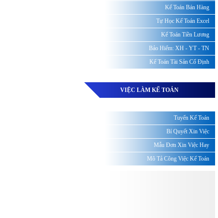
Kế Toán Bán Hàng
Tự Học Kế Toán Excel
Kế Toán Tiền Lương
Bảo Hiểm: XH - YT - TN
Kế Toán Tài Sản Cố Định
VIỆC LÀM KẾ TOÁN
Tuyển Kế Toán
Bí Quyết Xin Việc
Mẫu Đơn Xin Việc Hay
Mô Tả Công Việc Kế Toán