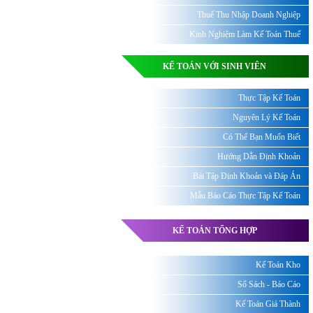
Thuế Thu Nhập Doanh Nghiệp
Kinh Nghiệm Làm Kế Toán Thuế
KẾ TOÁN VỚI SINH VIÊN
Thực Tập Kế Toán
Nguyên Lý Kế Toán
Có Thể Bạn Muốn Biết
Hướng Dẫn Định Khoản
Bài Tập Định Khoản và Đáp Án
Mẫu Báo Cáo Thực Tập Kế Toán
KẾ TOÁN TỔNG HỢP
Kế Toán Kho
Sổ Sách - Báo Cáo
Kế Toán Giá Thành