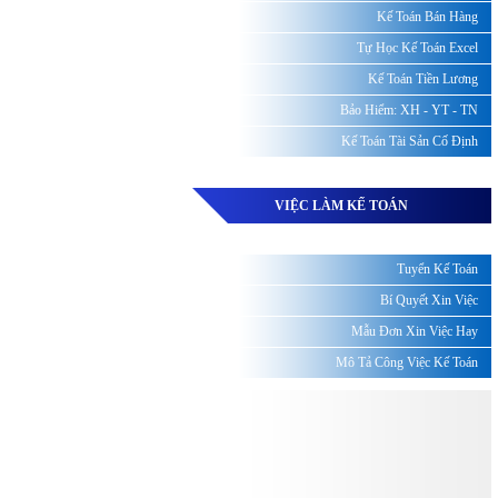
Kế Toán Bán Hàng
Tự Học Kế Toán Excel
Kế Toán Tiền Lương
Bảo Hiểm: XH - YT - TN
Kế Toán Tài Sản Cố Định
VIỆC LÀM KẾ TOÁN
Tuyển Kế Toán
Bí Quyết Xin Việc
Mẫu Đơn Xin Việc Hay
Mô Tả Công Việc Kế Toán