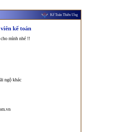
Kế Toán Thiên Ưng
viên kế toán
 cho mình nhé !!
đãi ngộ khác
com.vn