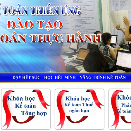
DẠY HẾT SỨC - HỌC HẾT MÌNH - NÂNG TRÌNH KẾ TOÁN