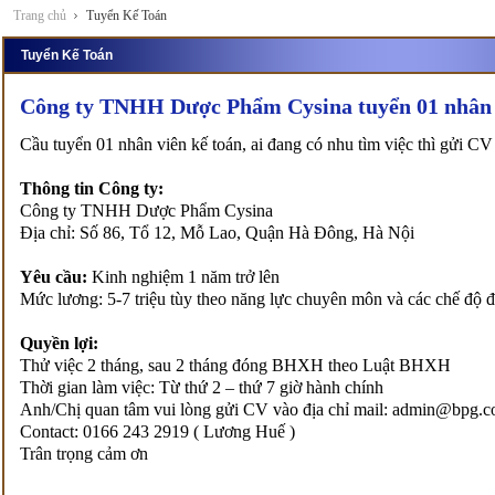
Trang chủ
Tuyển Kế Toán
Tuyển Kế Toán
Công ty TNHH Dược Phẩm Cysina tuyển 01 nhân 
Cầu tuyển 01 nhân viên kế toán, ai đang có nhu tìm việc thì gửi CV
Thông tin Công ty:
Công ty TNHH Dược Phẩm Cysina
Địa chỉ: Số 86, Tổ 12, Mỗ Lao, Quận Hà Đông, Hà Nội
Yêu cầu:
Kinh nghiệm 1 năm trở lên
Mức lương: 5-7 triệu tùy theo năng lực chuyên môn và các chế độ 
Quyền lợi:
Thử việc 2 tháng, sau 2 tháng đóng BHXH theo Luật BHXH
Thời gian làm việc: Từ thứ 2 – thứ 7 giờ hành chính
Anh/Chị quan tâm vui lòng gửi CV vào địa chỉ mail: admin@bpg.
Contact: 0166 243 2919 ( Lương Huế )
Trân trọng cảm ơn