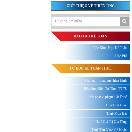
GIỚI THIỆU VỀ THIÊN ƯNG
ĐÀO TẠO KẾ TOÁN
Các Khóa Học Kế Toán
Học Phí
TỰ HỌC KẾ TOÁN THUẾ
Văn bản - Pháp luật hiện hành
Hóa Đơn Điện Tử Theo TT 78
Xử phạt vi phạm luật Thuế
Hóa Đơn Giấy
Thuế Môn Bài
Thuế Giá Trị Gia Tăng
Thuế Thu Nhập Cá Nhân