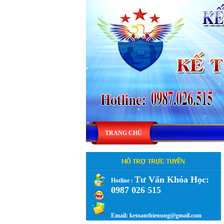
TRANG CHỦ
Tư Vấn Khóa Học:
Hotline :
0987 026 515
.
Email: ketoanthienung@gmail.com