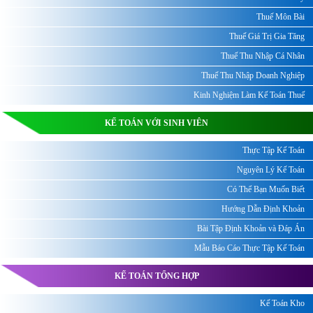
Thuế Môn Bài
Thuế Giá Trị Gia Tăng
Thuế Thu Nhập Cá Nhân
Thuế Thu Nhập Doanh Nghiệp
Kinh Nghiệm Làm Kế Toán Thuế
KẾ TOÁN VỚI SINH VIÊN
Thực Tập Kế Toán
Nguyên Lý Kế Toán
Có Thể Bạn Muốn Biết
Hướng Dẫn Định Khoản
Bài Tập Định Khoản và Đáp Án
Mẫu Báo Cáo Thực Tập Kế Toán
KẾ TOÁN TỔNG HỢP
Kế Toán Kho