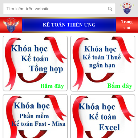
Trang
KẾ TOÁN THIÊN ƯNG
chủ