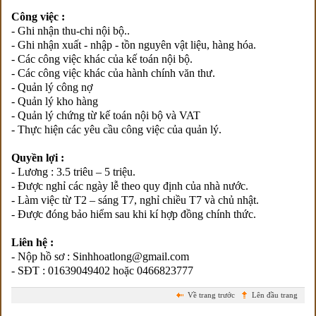
Công việc :
- Ghi nhận thu-chi nội bộ..
- Ghi nhận xuất - nhập - tồn nguyên vật liệu, hàng hóa.
- Các công việc khác của kế toán nội bộ.
- Các công việc khác của hành chính văn thư.
- Quản lý công nợ
- Quản lý kho hàng
- Quản lý chứng từ kế toán nội bộ và VAT
- Thực hiện các yêu cầu công việc của quản lý.
Quyền lợi :
- Lương : 3.5 triêu – 5 triệu.
- Được nghỉ các ngày lễ theo quy định của nhà nước.
- Làm việc từ T2 – sáng T7, nghỉ chiều T7 và chủ nhật.
- Được đóng bảo hiểm sau khi kí hợp đồng chính thức.
Liên hệ :
- Nộp hồ sơ : Sinhhoatlong@gmail.com
- SĐT : 01639049402 hoặc 0466823777
Về trang trước
Lên đầu trang