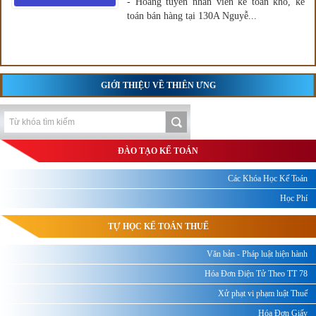
- Hoàng tuyển nhân viên kế toán kho, kế
toán bán hàng tại 130A Nguyễ...
GIỚI THIỆU VỀ THIÊN ƯNG
ĐÀO TẠO KẾ TOÁN
Các Khóa Học Kế Toán
Học Phí
TỰ HỌC KẾ TOÁN THUẾ
Văn bản - Pháp luật hiện hành
Hóa Đơn Điện Tử Theo TT 78
Xử phạt vi phạm luật Thuế
Hóa Đơn Giấy